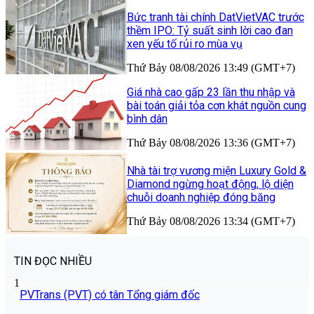
Bức tranh tài chính DatVietVAC trước
thềm IPO: Tỷ suất sinh lời cao đan
xen yếu tố rủi ro mùa vụ
Thứ Bảy 08/08/2026 13:49 (GMT+7)
Giá nhà cao gấp 23 lần thu nhập và
bài toán giải tỏa cơn khát nguồn cung
bình dân
Thứ Bảy 08/08/2026 13:36 (GMT+7)
Nhà tài trợ vương miện Luxury Gold &
Diamond ngừng hoạt động, lộ diện
chuỗi doanh nghiệp đóng băng
Thứ Bảy 08/08/2026 13:34 (GMT+7)
TIN ĐỌC NHIỀU
1
PVTrans (PVT) có tân Tổng giám đốc