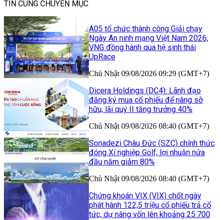
TIN CÙNG CHUYÊN MỤC
A05 tổ chức thành công Giải chạy
Ngày An ninh mạng Việt Nam 2026,
VNG đồng hành qua hệ sinh thái
UpRace
Chủ Nhật 09/08/2026 09:29 (GMT+7)
Dicera Holdings (DC4): Lãnh đạo
đăng ký mua cổ phiếu để nâng sở
hữu, lãi quý II tăng trưởng 40%
Chủ Nhật 09/08/2026 08:40 (GMT+7)
Sonadezi Châu Đức (SZC) chính thức
đóng Xí nghiệp Golf, lợi nhuận nửa
đầu năm giảm 80%
Chủ Nhật 09/08/2026 08:40 (GMT+7)
Chứng khoán VIX (VIX) chốt ngày
phát hành 122,5 triệu cổ phiếu trả cổ
tức, dự nâng vốn lên khoảng 25.700