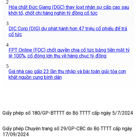
2
Hóa chất Đức Giang (DGC) thay loạt nhân sự cấp cao sau
khởi tố, chốt chi hàng nghìn tỷ đồng cổ tức
3
DIC Corp (DIG) dự phát hành hơn 47 triệu cổ phiếu để trả
cổ tức
4
FPT Online (FOC) chốt quyền chia cổ tức bằng tiền mặt tỷ
lệ 100%, cổ đông lớn thu về hàng chục tỷ đồng
5
Giá nhà cao gấp 23 lần thu nhập và bài toán giải tỏa cơn
khát nguồn cung bình dân
Giấy phép số 180/GP-BTTTT do Bộ TTTT cấp ngày 5/7/2024
Giấy phép Chuyên trang số 29/GP-CBC do Bộ TTTT cấp ngày
17/09/2024