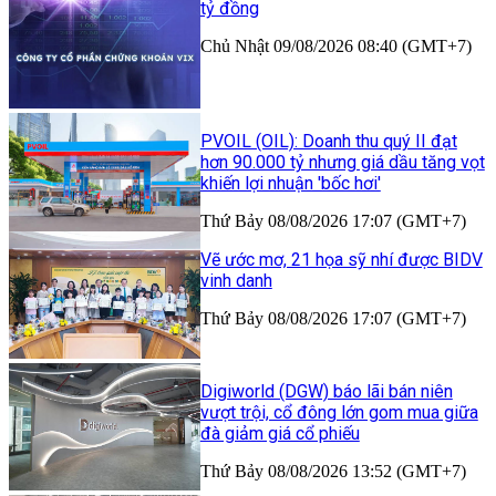
tỷ đồng
Chủ Nhật 09/08/2026 08:40 (GMT+7)
PVOIL (OIL): Doanh thu quý II đạt
hơn 90.000 tỷ nhưng giá dầu tăng vọt
khiến lợi nhuận 'bốc hơi'
Thứ Bảy 08/08/2026 17:07 (GMT+7)
Vẽ ước mơ, 21 họa sỹ nhí được BIDV
vinh danh
Thứ Bảy 08/08/2026 17:07 (GMT+7)
Digiworld (DGW) báo lãi bán niên
vượt trội, cổ đông lớn gom mua giữa
đà giảm giá cổ phiếu
Thứ Bảy 08/08/2026 13:52 (GMT+7)