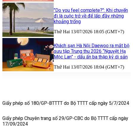
"Do you feel complete?": Khi chuyến
đi là cuộc trở về để lấp đầy những
khoảng trống
Thứ Hai 13/07/2026 18:05 (GMT+7)
Khách sạn Hà Nội Daewoo ra mắt bộ
sưu tập Trung thu 2026 “Nguyệt Hạ
Mộc Lan” - dấu ấn ba thập kỷ di sản
Thứ Hai 13/07/2026 18:04 (GMT+7)
Giấy phép số 180/GP-BTTTT do Bộ TTTT cấp ngày 5/7/2024
Giấy phép Chuyên trang số 29/GP-CBC do Bộ TTTT cấp ngày
17/09/2024