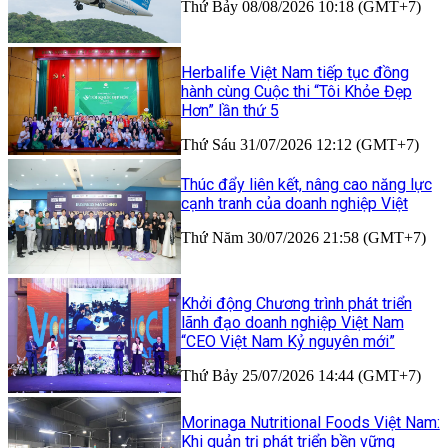
Thứ Bảy 08/08/2026 10:18 (GMT+7)
Herbalife Việt Nam tiếp tục đồng
hành cùng Cuộc thi “Tôi Khỏe Đẹp
Hơn” lần thứ 5
Thứ Sáu 31/07/2026 12:12 (GMT+7)
Thúc đẩy liên kết, nâng cao năng lực
cạnh tranh của doanh nghiệp Việt
Thứ Năm 30/07/2026 21:58 (GMT+7)
Khởi động Chương trình phát triển
lãnh đạo doanh nghiệp Việt Nam
“CEO Việt Nam Kỷ nguyên mới”
Thứ Bảy 25/07/2026 14:44 (GMT+7)
Morinaga Nutritional Foods Việt Nam:
Khi quản trị phát triển bền vững