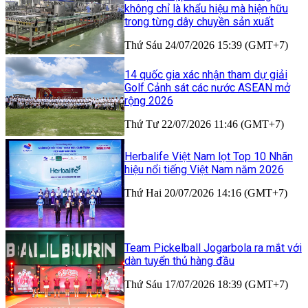
không chỉ là khẩu hiệu mà hiện hữu
trong từng dây chuyền sản xuất
Thứ Sáu 24/07/2026 15:39 (GMT+7)
14 quốc gia xác nhận tham dự giải
Golf Cảnh sát các nước ASEAN mở
rộng 2026
Thứ Tư 22/07/2026 11:46 (GMT+7)
Herbalife Việt Nam lọt Top 10 Nhãn
hiệu nổi tiếng Việt Nam năm 2026
Thứ Hai 20/07/2026 14:16 (GMT+7)
Team Pickelball Jogarbola ra mắt với
dàn tuyển thủ hàng đầu
Thứ Sáu 17/07/2026 18:39 (GMT+7)