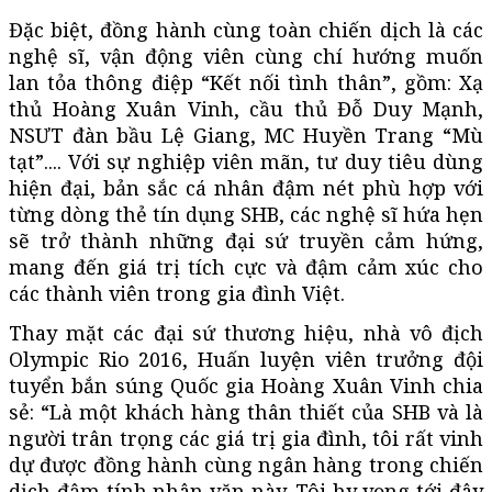
Đặc biệt, đồng hành cùng toàn chiến dịch là các
nghệ sĩ, vận động viên cùng chí hướng muốn
lan tỏa thông điệp “Kết nối tình thân”, gồm: Xạ
thủ Hoàng Xuân Vinh, cầu thủ Đỗ Duy Mạnh,
NSƯT đàn bầu Lệ Giang, MC Huyền Trang “Mù
tạt”.... Với sự nghiệp viên mãn, tư duy tiêu dùng
hiện đại, bản sắc cá nhân đậm nét phù hợp với
từng dòng thẻ tín dụng SHB, các nghệ sĩ hứa hẹn
sẽ trở thành những đại sứ truyền cảm hứng,
mang đến giá trị tích cực và đậm cảm xúc cho
các thành viên trong gia đình Việt.
Thay mặt các đại sứ thương hiệu, nhà vô địch
Olympic Rio 2016, Huấn luyện viên trưởng đội
tuyển bắn súng Quốc gia Hoàng Xuân Vinh chia
sẻ: “Là một khách hàng thân thiết của SHB và là
người trân trọng các giá trị gia đình, tôi rất vinh
dự được đồng hành cùng ngân hàng trong chiến
dịch đậm tính nhân văn này. Tôi hy vọng tới đây