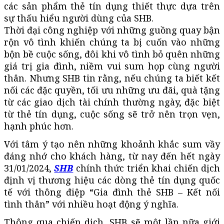
các sản phẩm thẻ tín dụng thiết thực dựa trên
sự thấu hiểu người dùng của SHB.
Thời đại công nghiệp với những guồng quay bận
rộn vô tình khiến chúng ta bị cuốn vào những
bộn bề cuộc sống, đôi khi vô tình bỏ quên những
giá trị gia đình, niềm vui sum họp cùng người
thân. Nhưng SHB tin rằng, nếu chúng ta biết kết
nối các đặc quyền, tối ưu những ưu đãi, quà tặng
từ các giao dịch tài chính thường ngày, đặc biệt
từ thẻ tín dụng, cuộc sống sẽ trở nên trọn vẹn,
hạnh phúc hơn.
Với tâm ý tạo nên những khoảnh khắc sum vầy
đáng nhớ cho khách hàng, từ nay đến hết ngày
31/01/2024,
SHB
chính thức triển khai chiến dịch
định vị thương hiệu các dòng thẻ tín dụng quốc
tế với thông điệp “Gia đình thẻ SHB – Kết nối
tình thân” với nhiều hoạt động ý nghĩa.
Thông qua chiến dịch, SHB sẽ một lần nữa giới