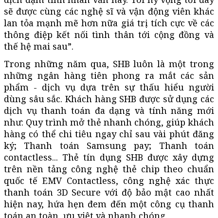
sẽ được cùng các nghệ sĩ và vận động viên khác
lan tỏa mạnh mẽ hơn nữa giá trị tích cực về các
thông điệp kết nối tình thân tới cộng đồng và
thế hệ mai sau”.
Trong những năm qua, SHB luôn là một trong
những ngân hàng tiên phong ra mắt các sản
phẩm - dịch vụ dựa trên sự thấu hiểu người
dùng sâu sắc. Khách hàng SHB được sử dụng các
dịch vụ thanh toán đa dạng và tính năng mới
như: Quy trình mở thẻ nhanh chóng, giúp khách
hàng có thể chi tiêu ngay chỉ sau vài phút đăng
ký; Thanh toán Samsung pay; Thanh toán
contactless... Thẻ tín dụng SHB được xây dựng
trên nền tảng công nghệ thẻ chip theo chuẩn
quốc tế EMV Contactless, công nghệ xác thực
thanh toán 3D Secure với độ bảo mật cao nhất
hiện nay, hứa hẹn đem đến một công cụ thanh
toán an toàn, ưu việt và nhanh chóng.