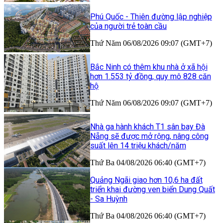
Phú Quốc - Thiên đường lập nghiệp
của người trẻ toàn cầu
Thứ Năm 06/08/2026 09:07 (GMT+7)
Bắc Ninh có thêm khu nhà ở xã hội
hơn 1.553 tỷ đồng, quy mô 828 căn
hộ
Thứ Năm 06/08/2026 09:07 (GMT+7)
Nhà ga hành khách T1 sân bay Đà
Nẵng sẽ được mở rộng, nâng công
suất lên 14 triệu khách/năm
Thứ Ba 04/08/2026 06:40 (GMT+7)
Quảng Ngãi giao hơn 10,6 ha đất
triển khai đường ven biển Dung Quất
- Sa Huỳnh
Thứ Ba 04/08/2026 06:40 (GMT+7)