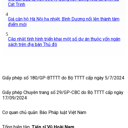
Cát Trinh
4
Giá căn hộ Hà Nội hạ nhiệt, Bình Dương nổi lên thành tâm
điểm mới
5
Cập nhật tình hình triển khai một số dự án thuộc vốn ngân
sách trên địa bàn Thủ đô
Giấy phép số 180/GP-BTTTT do Bộ TTTT cấp ngày 5/7/2024
Giấy phép Chuyên trang số 29/GP-CBC do Bộ TTTT cấp ngày
17/09/2024
Cơ quan chủ quản: Báo Pháp luật Việt Nam
Tổng biên tập:
Tiến sĩ Vũ Hoài Nam