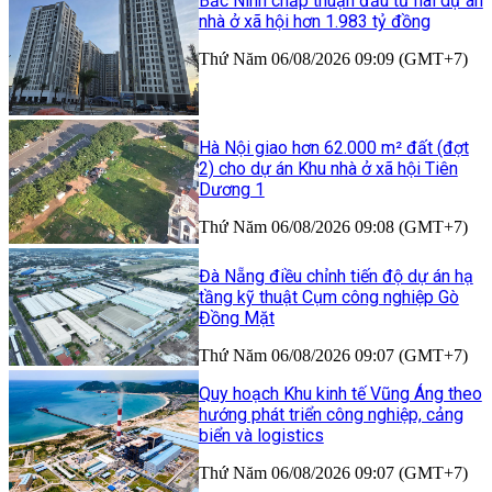
Bắc Ninh chấp thuận đầu tư hai dự án
nhà ở xã hội hơn 1.983 tỷ đồng
Thứ Năm 06/08/2026 09:09 (GMT+7)
Hà Nội giao hơn 62.000 m² đất (đợt
2) cho dự án Khu nhà ở xã hội Tiên
Dương 1
Thứ Năm 06/08/2026 09:08 (GMT+7)
Đà Nẵng điều chỉnh tiến độ dự án hạ
tầng kỹ thuật Cụm công nghiệp Gò
Đồng Mặt
Thứ Năm 06/08/2026 09:07 (GMT+7)
Quy hoạch Khu kinh tế Vũng Áng theo
hướng phát triển công nghiệp, cảng
biển và logistics
Thứ Năm 06/08/2026 09:07 (GMT+7)