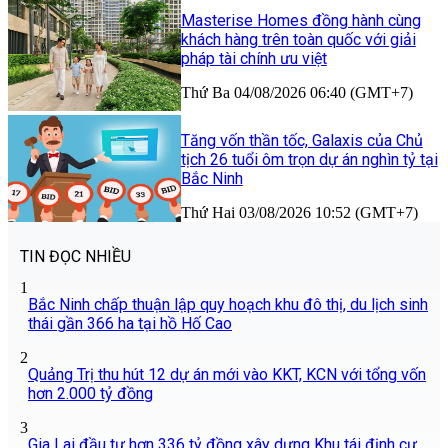
Masterise Homes đồng hành cùng
khách hàng trên toàn quốc với giải
pháp tài chính ưu việt
Thứ Ba 04/08/2026 06:40 (GMT+7)
Tăng vốn thần tốc, Galaxis của Chủ
tịch 26 tuổi ôm trọn dự án nghìn tỷ tại
Bắc Ninh
Thứ Hai 03/08/2026 10:52 (GMT+7)
TIN ĐỌC NHIỀU
1
Bắc Ninh chấp thuận lập quy hoạch khu đô thị, du lịch sinh
thái gần 366 ha tại hồ Hố Cao
2
Quảng Trị thu hút 12 dự án mới vào KKT, KCN với tổng vốn
hơn 2.000 tỷ đồng
3
Gia Lai đầu tư hơn 336 tỷ đồng xây dựng Khu tái định cư