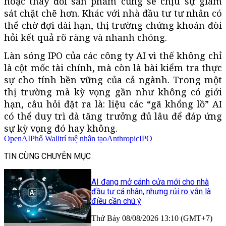
hoặc thay đổi sản phẩm cũng sẽ chịu sự giám
sát chặt chẽ hơn. Khác với nhà đầu tư tư nhân có
thể chờ đợi dài hạn, thị trường chứng khoán đòi
hỏi kết quả rõ ràng và nhanh chóng.
Làn sóng IPO của các công ty AI vì thế không chỉ
là cột mốc tài chính, mà còn là bài kiểm tra thực
sự cho tính bền vững của cả ngành. Trong một
thị trường mà kỳ vọng gần như không có giới
hạn, câu hỏi đặt ra là: liệu các “gã khổng lồ” AI
có thể duy trì đà tăng trưởng đủ lâu để đáp ứng
sự kỳ vọng đó hay không.
OpenAI
Phố Wall
trí tuệ nhân tạo
Anthropic
IPO
TIN CÙNG CHUYÊN MỤC
AI đang mở cánh cửa mới cho nhà
đầu tư cá nhân, nhưng rủi ro vẫn là
điều cần chú ý
Thứ Bảy 08/08/2026 13:10 (GMT+7)