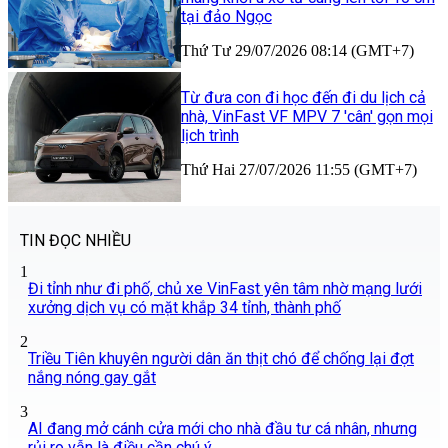
tại đảo Ngọc
Thứ Tư 29/07/2026 08:14 (GMT+7)
Từ đưa con đi học đến đi du lịch cả
nhà, VinFast VF MPV 7 'cân' gọn mọi
lịch trình
Thứ Hai 27/07/2026 11:55 (GMT+7)
TIN ĐỌC NHIỀU
1
Đi tỉnh như đi phố, chủ xe VinFast yên tâm nhờ mạng lưới
xưởng dịch vụ có mặt khắp 34 tỉnh, thành phố
2
Triều Tiên khuyên người dân ăn thịt chó để chống lại đợt
nắng nóng gay gắt
3
AI đang mở cánh cửa mới cho nhà đầu tư cá nhân, nhưng
rủi ro vẫn là điều cần chú ý