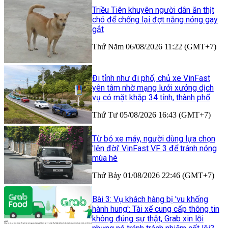
Triều Tiên khuyên người dân ăn thịt
chó để chống lại đợt nắng nóng gay
gắt
Thứ Năm 06/08/2026 11:22 (GMT+7)
Đi tỉnh như đi phố, chủ xe VinFast
yên tâm nhờ mạng lưới xưởng dịch
vụ có mặt khắp 34 tỉnh, thành phố
Thứ Tư 05/08/2026 16:43 (GMT+7)
Từ bỏ xe máy, người dùng lựa chọn
'lên đời' VinFast VF 3 để tránh nóng
mùa hè
Thứ Bảy 01/08/2026 22:46 (GMT+7)
Bài 3: Vụ khách hàng bị 'vu khống
hành hung': Tài xế cung cấp thông tin
không đúng sự thật, Grab xin lỗi