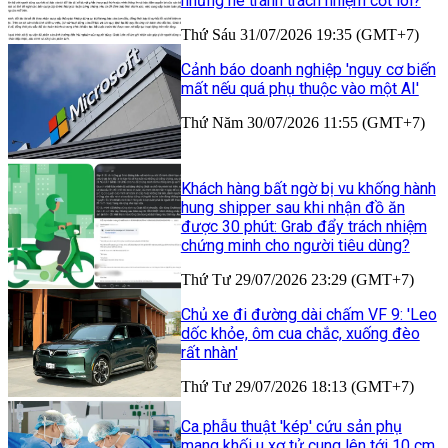
nhưng né tránh trách nhiệm cốt lõi?
Thứ Sáu 31/07/2026 19:35 (GMT+7)
Cảnh báo doanh nghiệp 'nguy cơ biến
mất nếu quá phụ thuộc vào một AI'
Thứ Năm 30/07/2026 11:55 (GMT+7)
Khách hàng bất ngờ bị vu khống hành
hung shipper sau khi nhận đồ ăn
được 30 phút: Grab đẩy trách nhiệm
chứng minh cho người tiêu dùng?
Thứ Tư 29/07/2026 23:29 (GMT+7)
Chủ xe đi đường dài chấm VF 9: 'Leo
dốc khỏe, ôm cua chắc, xuống đèo
rất nhàn'
Thứ Tư 29/07/2026 18:13 (GMT+7)
Ca phẫu thuật 'kép' cứu sản phụ
mang khối u xơ tử cung lên tới 10 cm