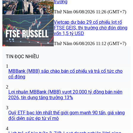
trưởng
Thứ Năm 06/08/2026 11:26 (GMT+7)
Vietcap dự báo 29 cổ phiếu lọt rổ
FTSE GEIS, thị trường chờ đón dòng
vốn 1,5 tỷ USD
Thứ Năm 06/08/2026 11:12 (GMT+7)
TIN ĐỌC NHIỀU
1
MBBank (MBB) sắp chào bán cổ phiếu và trả cổ tức cho
cổ đông
2
Lợi nhuận MBBank (MBB) vượt 20.000 tỷ đồng bán niên
2026, tín dụng tăng trưởng 13%
3
Quỹ ETF bạc lớn nhất thế giới gom mạnh 90 tấn, giá vàng
đối diện sức ép từ vĩ mô
4