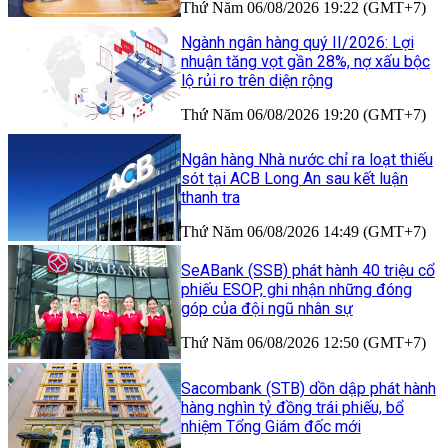
Thứ Năm 06/08/2026 19:22 (GMT+7)
Ngành ngân hàng quý II/2026: Lợi
nhuận tăng vọt gần 28%, nợ xấu bộc
lộ rủi ro trên diện rộng
Thứ Năm 06/08/2026 19:20 (GMT+7)
Ngân hàng Nhà nước chỉ ra loạt thiếu
sót tại ACB Long An sau kết luận
thanh tra
Thứ Năm 06/08/2026 14:49 (GMT+7)
SeABank (SSB) phát hành 40 triệu cổ
phiếu ESOP, ghi nhận những đóng
góp của đội ngũ nhân sự
Thứ Năm 06/08/2026 12:50 (GMT+7)
Sacombank (STB) dồn dập phát hành
hàng nghìn tỷ đồng trái phiếu, bổ
nhiệm Tổng Giám đốc mới