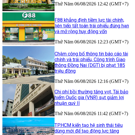
Thứ Năm 06/08/2026 12:42 (GMT+7)
F88 khẳng định tiềm lực tài chính,
liên tiếp tất toán trái phiếu đúng hạn
và mở rộng huy động vốn
Thứ Năm 06/08/2026 12:23 (GMT+7)
Chậm công bố thông tin báo cáo tài
chính và trái phiếu, Công trình Giao
thông Đồng Nai (DGT) bị phạt 185
triệu đồng
Thứ Năm 06/08/2026 12:16 (GMT+7)
Chi phí bồi thường tăng vọt, Tái bảo
hiểm Quốc gia (VNR) sụt giảm lợi
nhuận quý II
Thứ Năm 06/08/2026 11:42 (GMT+7)
TP.HCM kiến tạo hệ sinh thái tiêu
dùng mới để tạo động lực tăng