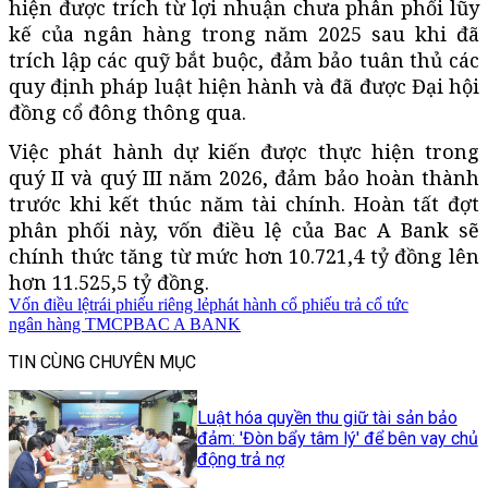
hiện được trích từ lợi nhuận chưa phân phối lũy
kế của ngân hàng trong năm 2025 sau khi đã
trích lập các quỹ bắt buộc, đảm bảo tuân thủ các
quy định pháp luật hiện hành và đã được Đại hội
đồng cổ đông thông qua.
Việc phát hành dự kiến được thực hiện trong
quý II và quý III năm 2026, đảm bảo hoàn thành
trước khi kết thúc năm tài chính. Hoàn tất đợt
phân phối này, vốn điều lệ của Bac A Bank sẽ
chính thức tăng từ mức hơn 10.721,4 tỷ đồng lên
hơn 11.525,5 tỷ đồng.
Vốn điều lệ
trái phiếu riêng lẻ
phát hành cổ phiếu trả cổ tức
ngân hàng TMCP
BAC A BANK
TIN CÙNG CHUYÊN MỤC
Luật hóa quyền thu giữ tài sản bảo
đảm: 'Đòn bẩy tâm lý' để bên vay chủ
động trả nợ