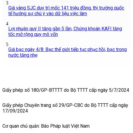
3
Giá vàng SJC duy trì mốc 141 triệu đồng, thị trường quốc
tế hướng sự chú ý vào dữ liệu việc làm
4
Lợi nhuận quý II tăng gần 5 lần, Chứng khoán KAFI tăng
tốc mở rộng quy mô vốn
5
Giá bạc ngày 4/8: Bạc thế giới tiếp tục phục hồi, bạc trong
nước tăng nhẹ
Giấy phép số 180/GP-BTTTT do Bộ TTTT cấp ngày 5/7/2024
Giấy phép Chuyên trang số 29/GP-CBC do Bộ TTTT cấp ngày
17/09/2024
Cơ quan chủ quản: Báo Pháp luật Việt Nam