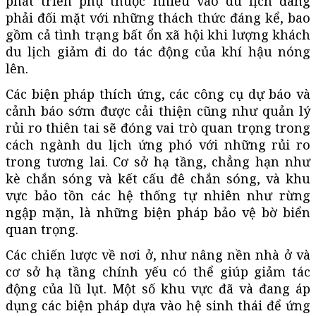
phát triển phụ thuộc nhiều vào du lịch đang
phải đối mặt với những thách thức đáng kể, bao
gồm cả tình trạng bất ổn xã hội khi lượng khách
du lịch giảm đi do tác động của khí hậu nóng
lên.
Các biện pháp thích ứng, các công cụ dự báo và
cảnh báo sớm được cải thiện cũng như quản lý
rủi ro thiên tai sẽ đóng vai trò quan trọng trong
cách ngành du lịch ứng phó với những rủi ro
trong tương lai. Cơ sở hạ tầng, chẳng hạn như
kè chắn sóng và kết cấu đê chắn sóng, và khu
vực bảo tồn các hệ thống tự nhiên như rừng
ngập mặn, là những biện pháp bảo vệ bờ biển
quan trọng.
Các chiến lược về nơi ở, như nâng nền nhà ở và
cơ sở hạ tầng chính yếu có thể giúp giảm tác
động của lũ lụt. Một số khu vực đã và đang áp
dụng các biện pháp dựa vào hệ sinh thái để ứng