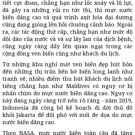
tiết cực đoan, chẳng hạn như lốc xoáy và lũ lụt,
đã gây ra những rủi ro tức thì, thì mực nước
biển dâng cao và quá trình axit hóa đại dương
cũng đang gióng lên hồi chuông cảnh báo. Ngoài
ra, các tác động thứ cấp, chẳng hạn như mức độ
dồi dào của nước và và sự lây lan của dịch bệnh,
cũng ngày càng dấy lên quan ngại trong các
cộng đồng ven biển cũng như khách du lịch.
Từ những khu nghỉ mát ven biển đẹp hút hồn
đến những thị trấn bên bờ biển long lanh như
tranh vẽ, nhiều điểm thu hút khách du lịch nổi
tiếng chẳng hạn như Maldives có nguy cơ bị
nhấn chìm do mực nước biển dâng cao. Nguy cơ
này đang ngày càng trở nên rõ ràng - năm 2019,
Indonesia đã công bố kế hoạch di dời thủ đô
khỏi Jakarta để đối phó với mối đe dọa do mực
nước biển dâng cao.
Theo NASA, mực nước biển toàn cầu đã tăng