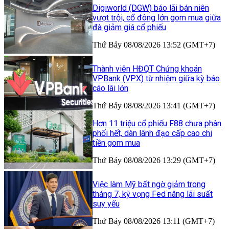
Digiworld (DGW) báo lãi bán niên
vượt trội, cổ đông lớn gom mua giữa
đà giảm giá cổ phiếu
Thứ Bảy 08/08/2026 13:52 (GMT+7)
Thành viên HĐQT Chứng khoán
VPBank (VPX) từ nhiệm giữa kỳ báo
cáo lãi lớn
Thứ Bảy 08/08/2026 13:41 (GMT+7)
Hơn 11 triệu cổ phiếu F88 chưa phân
phối hết, dàn lãnh đạo cấp cao chi
tiền gom mua
Thứ Bảy 08/08/2026 13:29 (GMT+7)
Việc làm Mỹ bất ngờ giảm trong
tháng 7, kỳ vọng Fed nâng lãi suất
suy yếu
Thứ Bảy 08/08/2026 13:11 (GMT+7)