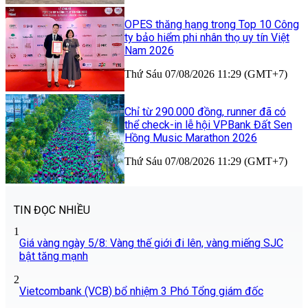
OPES thăng hạng trong Top 10 Công
ty bảo hiểm phi nhân thọ uy tín Việt
Nam 2026
Thứ Sáu 07/08/2026 11:29 (GMT+7)
Chỉ từ 290.000 đồng, runner đã có
thể check-in lễ hội VPBank Đất Sen
Hồng Music Marathon 2026
Thứ Sáu 07/08/2026 11:29 (GMT+7)
TIN ĐỌC NHIỀU
1
Giá vàng ngày 5/8: Vàng thế giới đi lên, vàng miếng SJC
bật tăng mạnh
2
Vietcombank (VCB) bổ nhiệm 3 Phó Tổng giám đốc