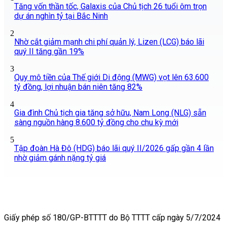
Tăng vốn thần tốc, Galaxis của Chủ tịch 26 tuổi ôm trọn
dự án nghìn tỷ tại Bắc Ninh
2
Nhờ cắt giảm mạnh chi phí quản lý, Lizen (LCG) báo lãi
quý II tăng gần 19%
3
Quy mô tiền của Thế giới Di động (MWG) vọt lên 63.600
tỷ đồng, lợi nhuận bán niên tăng 82%
4
Gia đình Chủ tịch gia tăng sở hữu, Nam Long (NLG) sẵn
sàng nguồn hàng 8.600 tỷ đồng cho chu kỳ mới
5
Tập đoàn Hà Đô (HDG) báo lãi quý II/2026 gấp gần 4 lần
nhờ giảm gánh nặng tỷ giá
Giấy phép số 180/GP-BTTTT do Bộ TTTT cấp ngày 5/7/2024