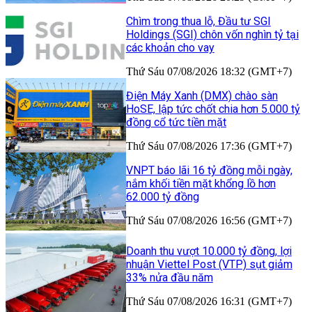
Chìm trong thua lỗ, Đầu tư SGI
Holdings (SGI) chôn vốn nghìn tỷ tại
các khoản cho vay
Thứ Sáu 07/08/2026 18:32 (GMT+7)
Điện Máy Xanh (DMX) chào sàn
HoSE, lập tức chốt chia hơn 5.000 tỷ
đồng cổ tức tiền mặt
Thứ Sáu 07/08/2026 17:36 (GMT+7)
VNPT báo lãi 16 tỷ đồng mỗi ngày,
nắm khối tiền mặt khổng lồ hơn
62.000 tỷ đồng
Thứ Sáu 07/08/2026 16:56 (GMT+7)
Doanh thu vượt 10.000 tỷ đồng, lợi
nhuận Viettel Post (VTP) sụt giảm
33% nửa đầu năm
Thứ Sáu 07/08/2026 16:31 (GMT+7)