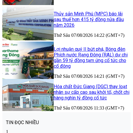
Thủy sản Minh Phú (MPC) báo lãi
sau thuế hơn 415 tỷ đồng nửa đầu
năm 2026
Thứ Sáu 07/08/2026 14:22 (GMT+7)
Lợi nhuận quý II bứt phá, Bóng đèn
Phích nước Rạng Đông (RAL) dự chi
gần 59 tỷ đồng tạm ứng cổ tức cho
cổ đông
Thứ Sáu 07/08/2026 14:21 (GMT+7)
Hóa chất Đức Giang (DGC) thay loạt
nhân sự cấp cao sau khởi tố, chốt chi
hàng nghìn tỷ đồng cổ tức
Thứ Sáu 07/08/2026 11:33 (GMT+7)
TIN ĐỌC NHIỀU
1