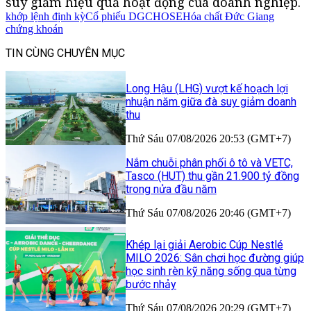
suy giảm hiệu quả hoạt động của doanh nghiệp.
khớp lệnh định kỳ
Cổ phiếu DGC
HOSE
Hóa chất Đức Giang
chứng khoán
TIN CÙNG CHUYÊN MỤC
Long Hậu (LHG) vượt kế hoạch lợi
nhuận năm giữa đà suy giảm doanh
thu
Thứ Sáu 07/08/2026 20:53 (GMT+7)
Nắm chuỗi phân phối ô tô và VETC,
Tasco (HUT) thu gần 21.900 tỷ đồng
trong nửa đầu năm
Thứ Sáu 07/08/2026 20:46 (GMT+7)
Khép lại giải Aerobic Cúp Nestlé
MILO 2026: Sân chơi học đường giúp
học sinh rèn kỹ năng sống qua từng
bước nhảy
Thứ Sáu 07/08/2026 20:29 (GMT+7)