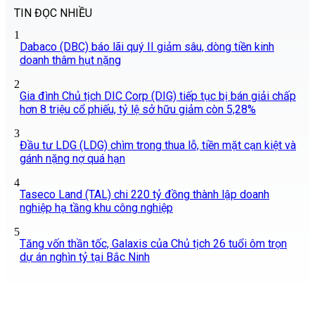
TIN ĐỌC NHIỀU
1
Dabaco (DBC) báo lãi quý II giảm sâu, dòng tiền kinh
doanh thâm hụt nặng
2
Gia đình Chủ tịch DIC Corp (DIG) tiếp tục bị bán giải chấp
hơn 8 triệu cổ phiếu, tỷ lệ sở hữu giảm còn 5,28%
3
Đầu tư LDG (LDG) chìm trong thua lỗ, tiền mặt cạn kiệt và
gánh nặng nợ quá hạn
4
Taseco Land (TAL) chi 220 tỷ đồng thành lập doanh
nghiệp hạ tầng khu công nghiệp
5
Tăng vốn thần tốc, Galaxis của Chủ tịch 26 tuổi ôm trọn
dự án nghìn tỷ tại Bắc Ninh