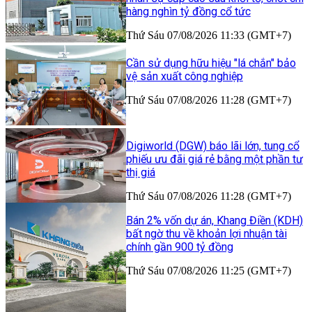
hàng nghìn tỷ đồng cổ tức
Thứ Sáu 07/08/2026 11:33 (GMT+7)
Cần sử dụng hữu hiệu "lá chắn" bảo
vệ sản xuất công nghiệp
Thứ Sáu 07/08/2026 11:28 (GMT+7)
Digiworld (DGW) báo lãi lớn, tung cổ
phiếu ưu đãi giá rẻ bằng một phần tư
thị giá
Thứ Sáu 07/08/2026 11:28 (GMT+7)
Bán 2% vốn dự án, Khang Điền (KDH)
bất ngờ thu về khoản lợi nhuận tài
chính gần 900 tỷ đồng
Thứ Sáu 07/08/2026 11:25 (GMT+7)