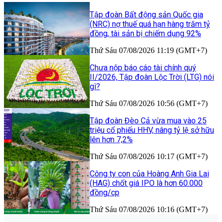
Tập đoàn Bất động sản Quốc gia
(NRC) nợ thuế quá hạn hàng trăm tỷ
đồng, tài sản bị chiếm dụng 92%
Thứ Sáu 07/08/2026 11:19 (GMT+7)
Chưa nộp báo cáo tài chính quý
II/2026, Tập đoàn Lộc Trời (LTG) nói
gì?
Thứ Sáu 07/08/2026 10:56 (GMT+7)
Tập đoàn Đèo Cả vừa mua vào 25
triệu cổ phiếu HHV, nâng tỷ lệ sở hữu
lên hơn 7,2%
Thứ Sáu 07/08/2026 10:17 (GMT+7)
Công ty con của Hoàng Anh Gia Lai
(HAG) chốt giá IPO là hơn 60.000
đồng/cp
Thứ Sáu 07/08/2026 10:16 (GMT+7)