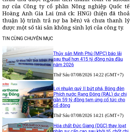
nợ của Công ty cổ phần Nông nghiệp Quốc tế
Hoàng Anh Gia Lai (mã ck: HNG) (hiện đã thoả
thuận lộ trình trả nợ ba bên) và chưa thanh lý
được một số tài sản không sinh lợi của công ty.
TIN CÙNG CHUYÊN MỤC
Thủy sản Minh Phú (MPC) báo lãi
sau thuế hơn 415 tỷ đồng nửa đầu
năm 2026
Thứ Sáu 07/08/2026 14:22 (GMT+7)
Lợi nhuận quý II bứt phá, Bóng đèn
Phích nước Rạng Đông (RAL) dự chi
gần 59 tỷ đồng tạm ứng cổ tức cho
cổ đông
Thứ Sáu 07/08/2026 14:21 (GMT+7)
Hóa chất Đức Giang (DGC) thay loạt
nhân sự cấp cao sau khởi tố, chốt chi