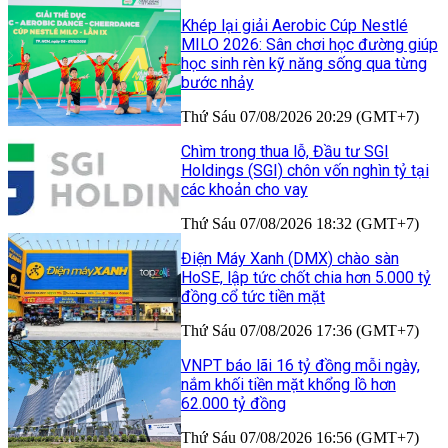
Khép lại giải Aerobic Cúp Nestlé
MILO 2026: Sân chơi học đường giúp
học sinh rèn kỹ năng sống qua từng
bước nhảy
Thứ Sáu 07/08/2026 20:29 (GMT+7)
Chìm trong thua lỗ, Đầu tư SGI
Holdings (SGI) chôn vốn nghìn tỷ tại
các khoản cho vay
Thứ Sáu 07/08/2026 18:32 (GMT+7)
Điện Máy Xanh (DMX) chào sàn
HoSE, lập tức chốt chia hơn 5.000 tỷ
đồng cổ tức tiền mặt
Thứ Sáu 07/08/2026 17:36 (GMT+7)
VNPT báo lãi 16 tỷ đồng mỗi ngày,
nắm khối tiền mặt khổng lồ hơn
62.000 tỷ đồng
Thứ Sáu 07/08/2026 16:56 (GMT+7)