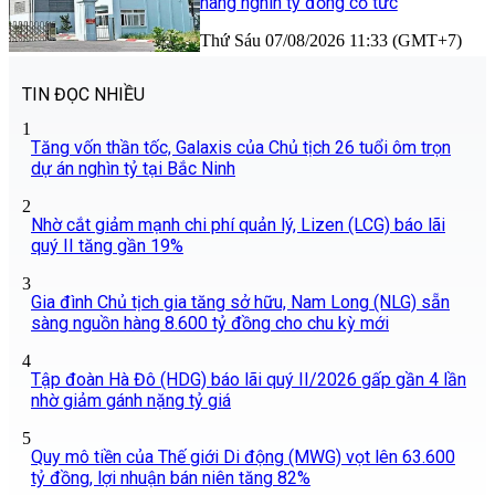
hàng nghìn tỷ đồng cổ tức
Thứ Sáu 07/08/2026 11:33 (GMT+7)
TIN ĐỌC NHIỀU
1
Tăng vốn thần tốc, Galaxis của Chủ tịch 26 tuổi ôm trọn
dự án nghìn tỷ tại Bắc Ninh
2
Nhờ cắt giảm mạnh chi phí quản lý, Lizen (LCG) báo lãi
quý II tăng gần 19%
3
Gia đình Chủ tịch gia tăng sở hữu, Nam Long (NLG) sẵn
sàng nguồn hàng 8.600 tỷ đồng cho chu kỳ mới
4
Tập đoàn Hà Đô (HDG) báo lãi quý II/2026 gấp gần 4 lần
nhờ giảm gánh nặng tỷ giá
5
Quy mô tiền của Thế giới Di động (MWG) vọt lên 63.600
tỷ đồng, lợi nhuận bán niên tăng 82%