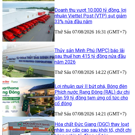
Doanh thu vượt 10.000 tỷ đồng, lợi
nhuận Viettel Post (VTP) sụt giảm
33% nửa đầu năm
Thứ Sáu 07/08/2026 16:31 (GMT+7)
Thủy sản Minh Phú (MPC) báo lãi
sau thuế hơn 415 tỷ đồng nửa đầu
năm 2026
Thứ Sáu 07/08/2026 14:22 (GMT+7)
Lợi nhuận quý II bứt phá, Bóng đèn
Phích nước Rạng Đông (RAL) dự chi
gần 59 tỷ đồng tạm ứng cổ tức cho
cổ đông
Thứ Sáu 07/08/2026 14:21 (GMT+7)
Hóa chất Đức Giang (DGC) thay loạt
nhân sự cấp cao sau khởi tố, chốt chi