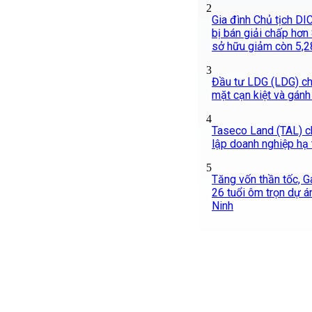
2
Gia đình Chủ tịch DIC
bị bán giải chấp hơn 8
sở hữu giảm còn 5,
3
Đầu tư LDG (LDG) chì
mặt cạn kiệt và gánh
4
Taseco Land (TAL) c
lập doanh nghiệp hạ
5
Tăng vốn thần tốc, G
26 tuổi ôm trọn dự án
Ninh