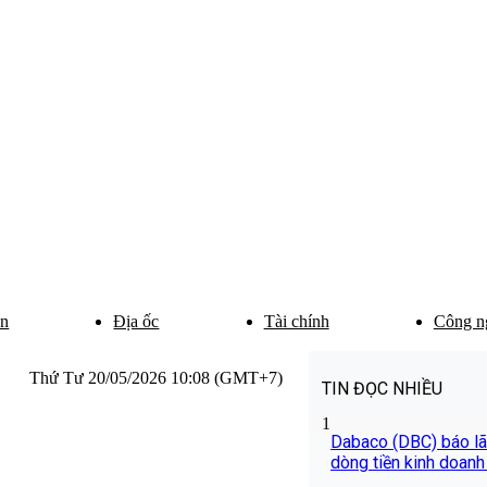
ân
Địa ốc
Tài chính
Công n
Thứ Tư 20/05/2026 10:08 (GMT+7)
TIN ĐỌC NHIỀU
1
Dabaco (DBC) báo lãi
dòng tiền kinh doanh