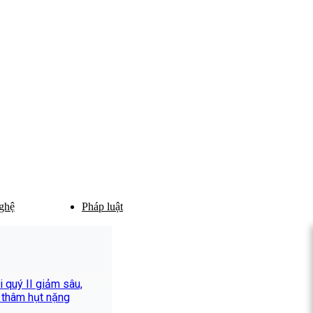
ghệ
Pháp luật
 quý II giảm sâu,
 thâm hụt nặng