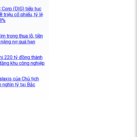
 Corp (DIG) tiếp tục
 triệu cổ phiếu, tỷ lệ
28%
m trong thua lỗ, tiền
 nặng nợ quá hạn
hi 220 tỷ đồng thành
 tầng khu công nghiệp
alaxis của Chủ tịch
 nghìn tỷ tại Bắc