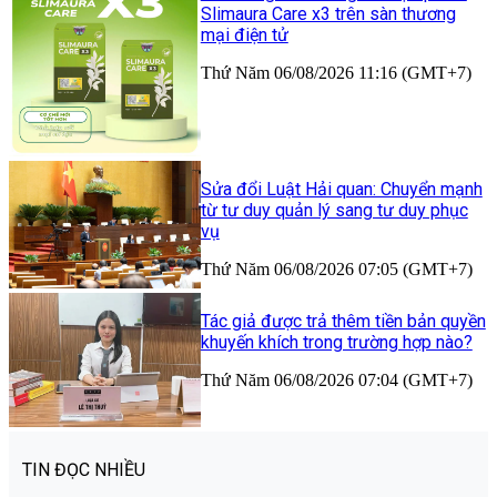
Slimaura Care x3 trên sàn thương
mại điện tử
Thứ Năm 06/08/2026 11:16 (GMT+7)
Sửa đổi Luật Hải quan: Chuyển mạnh
từ tư duy quản lý sang tư duy phục
vụ
Thứ Năm 06/08/2026 07:05 (GMT+7)
Tác giả được trả thêm tiền bản quyền
khuyến khích trong trường hợp nào?
Thứ Năm 06/08/2026 07:04 (GMT+7)
TIN ĐỌC NHIỀU