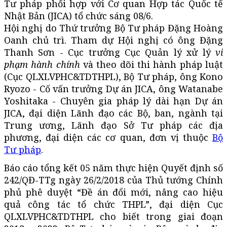
Tư pháp phối hợp với Cơ quan Hợp tác Quốc tế
Nhật Bản (JICA) tổ chức sáng 08/6.
Hội nghị do Thứ trưởng Bộ Tư pháp Đặng Hoàng
Oanh chủ trì. Tham dự Hội nghị có ông Đặng
Thanh Sơn - Cục trưởng Cục Quản lý xử lý
vi
phạm hành chính
và theo dõi thi hành pháp luật
(Cục QLXLVPHC&TDTHPL), Bộ Tư pháp, ông Kono
Ryozo - Cố vấn trưởng Dự án JICA, ông Watanabe
Yoshitaka - Chuyên gia pháp lý dài hạn Dự án
JICA, đại diện Lãnh đạo các Bộ, ban, ngành tại
Trung ương, Lãnh đạo Sở Tư pháp các địa
phương, đại diện các cơ quan, đơn vị thuộc
Bộ
Tư pháp
.
Báo cáo tổng kết 05 năm thực hiện Quyết định số
242/QĐ-TTg ngày 26/2/2018 của Thủ tướng Chính
phủ phê duyệt “Đề án đổi mới, nâng cao hiệu
quả công tác tổ chức THPL”, đại diện Cục
QLXLVPHC&TDTHPL cho biết trong giai đoạn