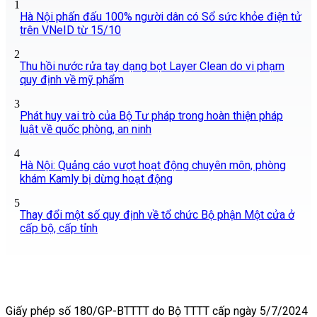
1
Hà Nội phấn đấu 100% người dân có Sổ sức khỏe điện tử
trên VNeID từ 15/10
2
Thu hồi nước rửa tay dạng bọt Layer Clean do vi phạm
quy định về mỹ phẩm
3
Phát huy vai trò của Bộ Tư pháp trong hoàn thiện pháp
luật về quốc phòng, an ninh
4
Hà Nội: Quảng cáo vượt hoạt động chuyên môn, phòng
khám Kamly bị dừng hoạt động
5
Thay đổi một số quy định về tổ chức Bộ phận Một cửa ở
cấp bộ, cấp tỉnh
Giấy phép số 180/GP-BTTTT do Bộ TTTT cấp ngày 5/7/2024