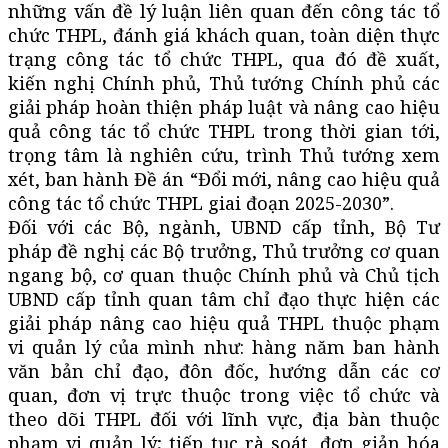
những vấn đề lý luận liên quan đến công tác tổ
chức THPL, đánh giá khách quan, toàn diện thực
trạng công tác tổ chức THPL, qua đó đề xuất,
kiến nghị Chính phủ, Thủ tướng Chính phủ các
giải pháp hoàn thiện pháp luật và nâng cao hiệu
quả công tác tổ chức THPL trong thời gian tới,
trọng tâm là nghiên cứu, trình Thủ tướng xem
xét, ban hành Đề án “Đổi mới, nâng cao hiệu quả
công tác tổ chức THPL giai đoạn 2025-2030”.
Đối với các Bộ, ngành, UBND cấp tỉnh, Bộ Tư
pháp đề nghị các Bộ trưởng, Thủ trưởng cơ quan
ngang bộ, cơ quan thuộc Chính phủ và Chủ tịch
UBND cấp tỉnh quan tâm chỉ đạo thực hiện các
giải pháp nâng cao hiệu quả THPL thuộc phạm
vi quản lý của mình như: hàng năm ban hành
văn bản chỉ đạo, đôn đốc, hướng dẫn các cơ
quan, đơn vị trực thuộc trong việc tổ chức và
theo dõi THPL đối với lĩnh vực, địa bàn thuộc
phạm vi quản lý; tiếp tục rà soát, đơn giản hóa