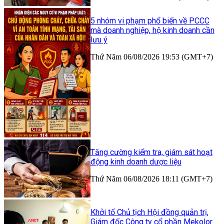
5 nhóm vi phạm phổ biến về PCCC
mà doanh nghiệp, hộ kinh doanh cần
lưu ý
Thứ Năm 06/08/2026 19:53 (GMT+7)
Tăng cường kiểm tra, giám sát hoạt
động kinh doanh dược liệu
Thứ Năm 06/08/2026 18:11 (GMT+7)
Khởi tố Chủ tịch Hội đồng quản trị,
Giám đốc Công ty cổ phần Mekolor