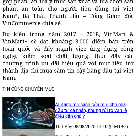
góp phần lan tỏa ý thức sản xuất và lựa chọn sản
phẩm an toàn cho người tiêu dùng tại Việt
Nam”, Bà Thái Thanh Hải – Tổng Giám đốc
VinCommerce chia sẻ.
Dự kiến trong năm 2017 – 2018, VinMart &
VinMart+ sẽ đạt khoảng 3.000 điểm bán trên
toàn quốc và đẩy mạnh việc ứng dụng công
nghệ, kiểm soát chất lượng, thúc đẩy các
chương trình ưu đãi hiệu quả với mục tiêu trở
thành địa chỉ mua sắm tin cậy hàng đầu tại Việt
Nam.
TIN CÙNG CHUYÊN MỤC
AI đang mở cánh cửa mới cho nhà
đầu tư cá nhân, nhưng rủi ro vẫn là
điều cần chú ý
Thứ Bảy 08/08/2026 13:10 (GMT+7)