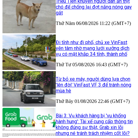
Triều Tiên khuyên người dân ăn thịt
chó để chống lại đợt nắng nóng gay
gắt
Thứ Năm 06/08/2026 11:22 (GMT+7)
Đi tỉnh như đi phố, chủ xe VinFast
yên tâm nhờ mạng lưới xưởng dịch
vụ có mặt khắp 34 tỉnh, thành phố
Thứ Tư 05/08/2026 16:43 (GMT+7)
Từ bỏ xe máy, người dùng lựa chọn
'lên đời' VinFast VF 3 để tránh nóng
mùa hè
Thứ Bảy 01/08/2026 22:46 (GMT+7)
Bài 3: Vụ khách hàng bị 'vu khống
hành hung': Tài xế cung cấp thông tin
không đúng sự thật, Grab xin lỗi
nhưng né tránh trách nhiệm cốt lõi?