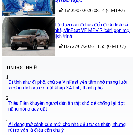
tại đảo Ngọc
Thứ Tư 29/07/2026 08:14 (GMT+7)
Từ đưa con đi học đến đi du lịch cả
nhà, VinFast VF MPV 7 'cân' gọn mọi
lịch trình
Thứ Hai 27/07/2026 11:55 (GMT+7)
TIN ĐỌC NHIỀU
1
Đi tỉnh như đi phố, chủ xe VinFast yên tâm nhờ mạng lưới
xưởng dịch vụ có mặt khắp 34 tỉnh, thành phố
2
Triều Tiên khuyên người dân ăn thịt chó để chống lại đợt
nắng nóng gay gắt
3
AI đang mở cánh cửa mới cho nhà đầu tư cá nhân, nhưng
rủi ro vẫn là điều cần chú ý