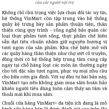
của các người nội trợ
Không chỉ chú trọng việc lựa chọn đối tác uy tín,
hệ thống VinMart còn tập trung vào hệ thống
quầy kệ trưng bày sản phẩm thuận tiện, thân
thiện cùng quy trình – công nghệ bảo quản các
loại thực phẩm tươi sống, thực phẩm chế biến
sẵn đạt tiêu chuẩn nhằm giữ nguyên hương vị
tươi ngon của sản phẩm. Khu chế biến mở với
các quầy hàng thân thiện như chợ ướt cổ truyền,
đồng thời có hệ thống bếp trung tâm cung cấp
ngay tại chỗ hàng loạt các món ăn thường ngày
cho tới đặc sản tươi ngon, phục vụ mọi nhu cầu
cho bữa cơm gia đình. Với sự đầu tư bài bản này,
VinMart tạo nên không gian mua sắm hoàn hảo
khiến người tiêu dùng luôn cảm thấy an tâm và
thoải mái khi mua sắm.
Chuỗi cửa hàng VinMart+ đa tiện ích đang là mô
hình cửa hàng bán lẻ được đánh giá cao trên thị