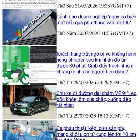
Thứ Sáu 31/07/2026 19:35 (GMT+7)
Cảnh báo doanh nghiệp 'nguy cơ biến
mất nếu quá phụ thuộc vào một AI'
Thứ Năm 30/07/2026 11:55 (GMT+7)
Khách hàng bất ngờ bị vu khống hành
hung shipper sau khi nhận đồ ăn
được 30 phút: Grab đẩy trách nhiệm
chứng minh cho người tiêu dùng?
Thứ Tư 29/07/2026 23:29 (GMT+7)
Chủ xe đi đường dài chấm VF 9: 'Leo
dốc khỏe, ôm cua chắc, xuống đèo
rất nhàn'
Thứ Tư 29/07/2026 18:13 (GMT+7)
Ca phẫu thuật 'kép' cứu sản phụ
mang khối u xơ tử cung lên tới 10 cm