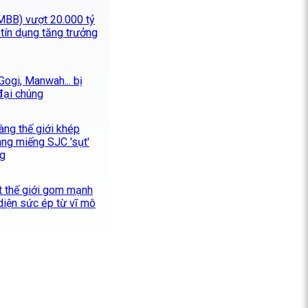
MBB) vượt 20.000 tỷ
tín dụng tăng trưởng
Gogi, Manwah... bị
đại chúng
àng thế giới khép
àng miếng SJC 'sụt'
ng
t thế giới gom mạnh
 diện sức ép từ vĩ mô