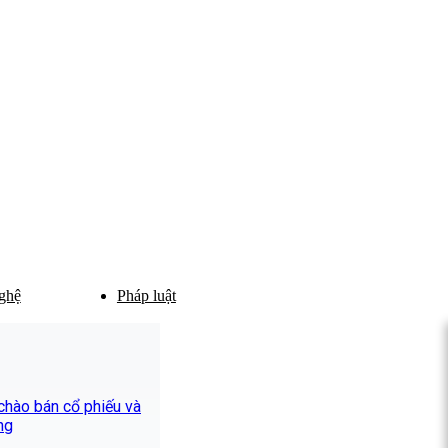
ghệ
Pháp luật
hào bán cổ phiếu và
ng