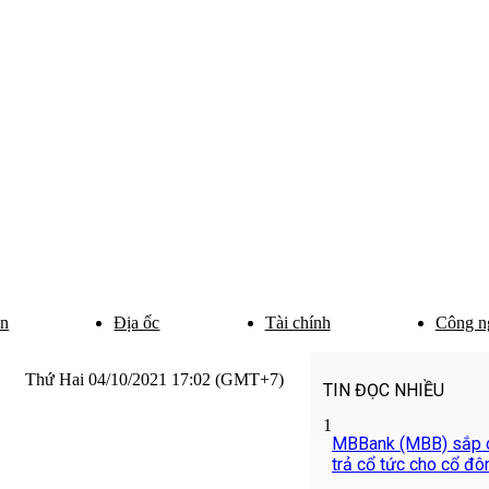
ân
Địa ốc
Tài chính
Công n
Thứ Hai 04/10/2021 17:02 (GMT+7)
TIN ĐỌC NHIỀU
1
MBBank (MBB) sắp c
trả cổ tức cho cổ đô