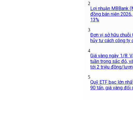
2
Lợi nhuận MBBank (
đồng bán niên 2026, 
13%
3
Đơn vị sở hữu chuỗi 
hủy tư cách công ty 
4
Giá vàng ngày 1/8: V
tuần trong sắc đỏ, v
tới 2 triệu đồng/lượ
5
Quỹ ETF bạc lớn nhấ
90 tấn, giá vàng đối