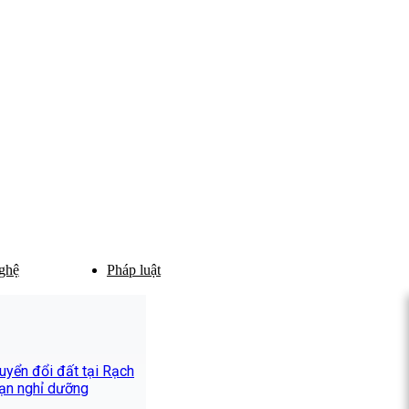
ghệ
Pháp luật
yển đổi đất tại Rạch
ạn nghỉ dưỡng