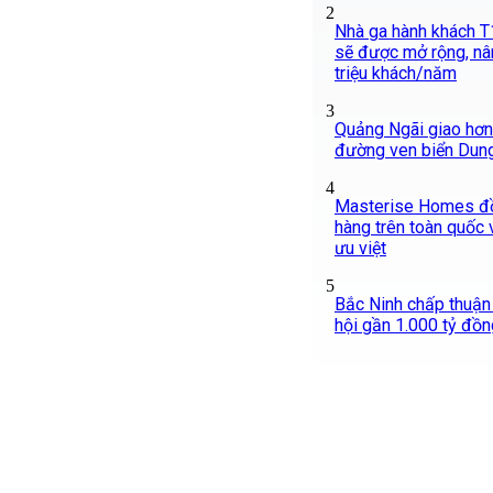
2
Nhà ga hành khách T
sẽ được mở rộng, nâ
triệu khách/năm
3
Quảng Ngãi giao hơn 
đường ven biển Dung
4
Masterise Homes đồ
hàng trên toàn quốc v
ưu việt
5
Bắc Ninh chấp thuận
hội gần 1.000 tỷ đồn