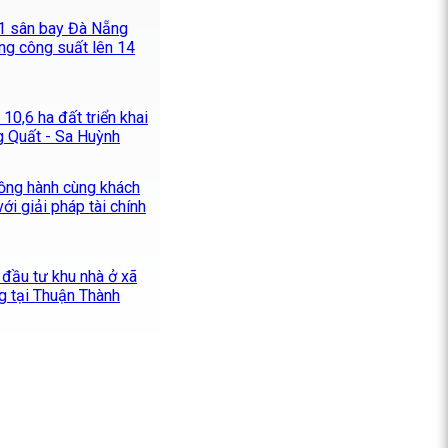
1 sân bay Đà Nẵng
ng công suất lên 14
10,6 ha đất triển khai
 Quất - Sa Huỳnh
ng hành cùng khách
ới giải pháp tài chính
 đầu tư khu nhà ở xã
g tại Thuận Thành