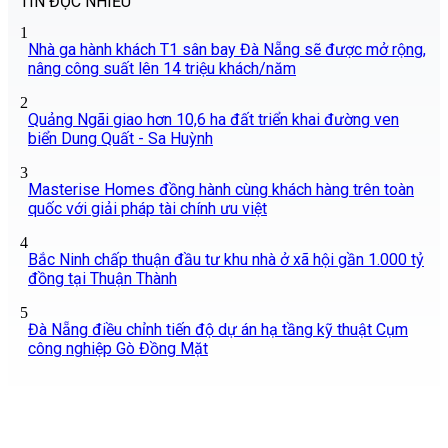
TIN ĐỌC NHIỀU
1
Nhà ga hành khách T1 sân bay Đà Nẵng sẽ được mở rộng,
nâng công suất lên 14 triệu khách/năm
2
Quảng Ngãi giao hơn 10,6 ha đất triển khai đường ven
biển Dung Quất - Sa Huỳnh
3
Masterise Homes đồng hành cùng khách hàng trên toàn
quốc với giải pháp tài chính ưu việt
4
Bắc Ninh chấp thuận đầu tư khu nhà ở xã hội gần 1.000 tỷ
đồng tại Thuận Thành
5
Đà Nẵng điều chỉnh tiến độ dự án hạ tầng kỹ thuật Cụm
công nghiệp Gò Đồng Mặt