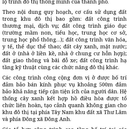
lộ trình đô thị thông minh của thành phố.
Theo nội dung quy hoạch, cơ cấu sử dụng đất
trong khu đô thị bao gồm: đất công trình
thương mại, dịch vụ; đất công trình giáo dục
(trường mầm non, tiểu học, trung học cơ sở,
trung học phổ thông…); đất công trình văn hóa,
y tế, thể dục thể thao; đất cây xanh, mặt nước;
đất ở (nhà ở liền kề, nhà ở chung cư hỗn hợp);
đất giao thông và bãi đỗ xe; đất công trình hạ
tầng kỹ thuật cùng các chức năng đô thị khác.
Các công trình công cộng đơn vị ở được bố trí
đảm bảo bán kính phục vụ khoảng 500m đảm
bảo khả năng tiếp cận tiện ích của người dân. Hệ
thống cây xanh kết hợp hồ điều hòa được tổ
chức liên hoàn, tạo cảnh quanh không gian cho
khu đô thị tại phía Tây Nam khu đất xã Thư Lâm
và phía Đông xã Đông Anh.