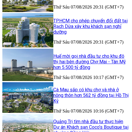
Thứ Sáu 07/08/2026 20:31 (GMT+7)
TP.HCM cho phép chuyển đổi đất tại
Rạch Dừa xây khu khách sạn nghỉ
dưỡng
Thứ Sáu 07/08/2026 20:31 (GMT+7)
Huế mời gọi nhà đầu tư cho khu đô
thị hai bên đường Chợ Mai - Tân Mỹ
hơn 5.500 tỷ đồng
Thứ Sáu 07/08/2026 10:17 (GMT+7)
Cà Mau sắp có khu chợ và nhà ở
nông thôn hơn 562 tỷ đồng tại Hồ Thị
Kỷ
Thứ Sáu 07/08/2026 10:16 (GMT+7)
Quảng Trị tìm nhà đầu tư thực hiện
Dự án Khách sạn Coco’s Boutique tại