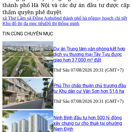
thành phố Hà Nội và các dự án đầu tư được cấp
thẩm quyền phê duyệt.
xã Thư Lâm xã Đông Anh
ubnd thành phố hà nội
quy hoạch chi tiết
Khu đô thị đa mục tiêu
Đô thị thông minh
TIN CÙNG CHUYÊN MỤC
Dự án Trung tâm văn phòng kết hợp
dịch vụ thương mại Tây Tựu được
giao hơn 37.000 m² đất
Thứ Sáu 07/08/2026 20:31 (GMT+7)
Phú Thọ chấp thuận chủ trương đầu
tư Khu dân cư Vân Sơn hơn 51,6 ha
Thứ Sáu 07/08/2026 20:31 (GMT+7)
Ninh Bình đầu tư hơn 500 tỷ đồng
xây chung cư cho thuê tại phường
Nam Định