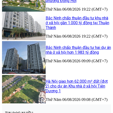
phường Đồng Hới
Thứ Năm 06/08/2026 19:22 (GMT+7)
Bắc Ninh chấp thuận đầu tư khu nhà
ở xã hội gần 1.000 tỷ đồng tại Thuận
Thành
Thứ Năm 06/08/2026 19:22 (GMT+7)
Bắc Ninh chấp thuận đầu tư hai dự án
nhà ở xã hội hơn 1.983 tỷ đồng
Thứ Năm 06/08/2026 09:09 (GMT+7)
Hà Nội giao hơn 62.000 m² đất (đợt
2) cho dự án Khu nhà ở xã hội Tiên
Dương 1
Thứ Năm 06/08/2026 09:08 (GMT+7)