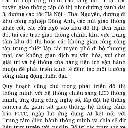
Các tổ hợp công trình cao tầng bố trí tại các
tuyến giao thông cấp đô thị như đường vành đai
3, đường cao tốc Hà Nội - Thái Nguyên, đường đi
khu công nghiệp Đông Anh, các nút giao thông
khác cốt, các cửa ngõ vào khu đô thị. Bên cạnh
đó, tại các trục giao thông chính, khu vực trung
tâm khu đô thị hoặc các không gian công cộng
tập trung thiết lập các tuyến phố đi bộ thương
mại, các không gian dịch vụ văn hóa, vui chơi
giải trí và hệ thống cửa hàng tiện ích vận hành
muộn để phát triển kinh tế đêm tạo môi trường
sống năng động, hiện đại.
Quy hoạch cũng chú trọng phát triển đô thị
thông minh với hệ thống chiếu sáng LED thông
minh, ứng dụng công nghệ số, lắp đặt hệ thống
camera AI giám sát giao thông, hệ thống cảnh
báo PCCC, ngập lụt ứng dụng AI kết nối với
Trung tâm điều hành thông minh và chia sẻ dữ
liệu trực tuyến với cư dân. Bố trí các trạm sạc xe