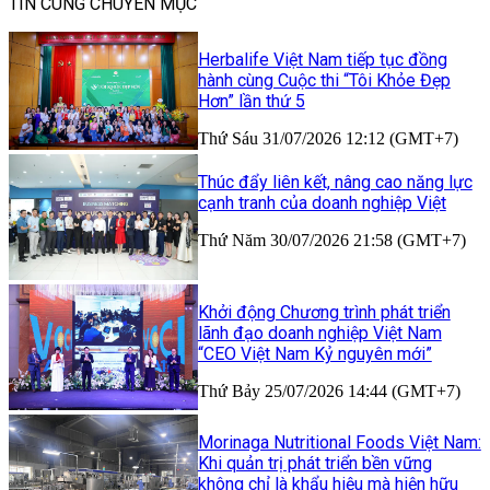
TIN CÙNG CHUYÊN MỤC
Herbalife Việt Nam tiếp tục đồng
hành cùng Cuộc thi “Tôi Khỏe Đẹp
Hơn” lần thứ 5
Thứ Sáu 31/07/2026 12:12 (GMT+7)
Thúc đẩy liên kết, nâng cao năng lực
cạnh tranh của doanh nghiệp Việt
Thứ Năm 30/07/2026 21:58 (GMT+7)
Khởi động Chương trình phát triển
lãnh đạo doanh nghiệp Việt Nam
“CEO Việt Nam Kỷ nguyên mới”
Thứ Bảy 25/07/2026 14:44 (GMT+7)
Morinaga Nutritional Foods Việt Nam:
Khi quản trị phát triển bền vững
không chỉ là khẩu hiệu mà hiện hữu