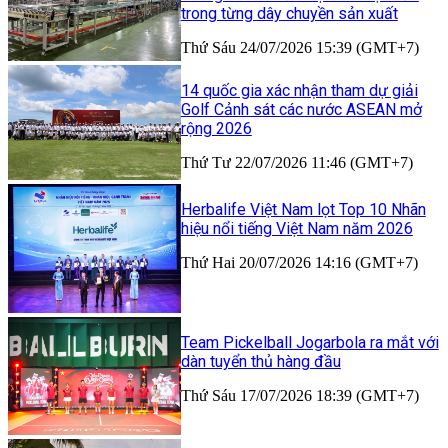
trong từng dây chuyền sản xuất
Thứ Sáu 24/07/2026 15:39 (GMT+7)
14 quốc gia xác nhận tham dự giải
Golf Cảnh sát các nước ASEAN mở
rộng 2026
Thứ Tư 22/07/2026 11:46 (GMT+7)
Herbalife Việt Nam lọt Top 10 Nhãn
hiệu nổi tiếng Việt Nam năm 2026
Thứ Hai 20/07/2026 14:16 (GMT+7)
Team Pickelball Jogarbola ra mắt với
dàn tuyển thủ hàng đầu
Thứ Sáu 17/07/2026 18:39 (GMT+7)