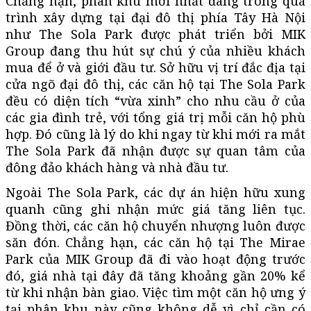
Chẳng hạn, phân khu mới nhất đang trong quá
trình xây dựng tại đại đô thị phía Tây Hà Nội
như The Sola Park được phát triển bởi MIK
Group đang thu hút sự chú ý của nhiều khách
mua để ở và giới đầu tư. Sở hữu vị trí đắc địa tại
cửa ngõ đại đô thị, các căn hộ tại The Sola Park
đều có diện tích “vừa xinh” cho nhu cầu ở của
các gia đình trẻ, với tổng giá trị mỗi căn hộ phù
hợp. Đó cũng là lý do khi ngay từ khi mới ra mắt
The Sola Park đã nhận được sự quan tâm của
đông đảo khách hàng và nhà đầu tư.
Ngoài The Sola Park, các dự án hiện hữu xung
quanh cũng ghi nhận mức giá tăng liên tục.
Đồng thời, các căn hộ chuyển nhượng luôn được
săn đón. Chẳng hạn, các căn hộ tại The Mirae
Park của MIK Group đã đi vào hoạt động trước
đó, giá nhà tại đây đã tăng khoảng gần 20% kể
từ khi nhận bàn giao. Việc tìm một căn hộ ưng ý
tại phân khu này cũng không dễ vì chỉ cần có