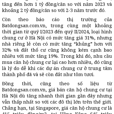
tăng đến hơn 1 tỷ đồng/căn so với năm 2023 và
khoảng 2 tỷ đồng/căn so với 2-3 năm trước đó.
Còn theo báo cáo thị trường của
Batdongsan.com.vn, trong cùng một khoảng
thời gian từ quý I/2023 đến quý II/2024, loại hình
chung cư ở Hà Nội có mức tăng giá 31%, nhưng
nhà riêng lẻ còn có mức tăng “khủng” hơn với
32% và đất thổ cư cũng không kém cạnh bao
nhiêu với mức tăng 19%. Trong khi đó, nhu cầu
mua căn hộ chung cư lại cao hơn nhiều, đó cũng
là lý do dễ khi các dự án chung cư ở trung tâm
thành phố đã và sẽ còn đắt như tôm tươi.
Đồng thời, cũng theo số liệu từ
Batdongsan.com.vn, giá bán căn hộ chung cư tại
Hà Nội dù tăng nhanh thời gian gần đây nhưng
vẫn thấp nhất so với các đô thị lớn trên thế giới.
Chẳng hạn, tại Singapore, giá căn hộ chung cư là
415 triệu đồng/m2, tại Hồng Kông 645 triệu