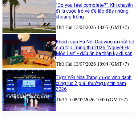
"Do you feel complete?": Khi chuyến
đi là cuộc trở về để lấp đầy những
khoảng trống
Thứ Hai 13/07/2026 18:05 (GMT+7)
Khách sạn Hà Nội Daewoo ra mắt bộ
sưu tập Trung thu 2026 “Nguyệt Hạ
Mộc Lan” - dấu ấn ba thập kỷ di sản
Thứ Hai 13/07/2026 18:04 (GMT+7)
Tiệm Yến Nha Trang được vinh danh
cùng lúc 2 giải thưởng uy tín năm
2026
Thứ Tư 08/07/2026 10:00 (GMT+7)