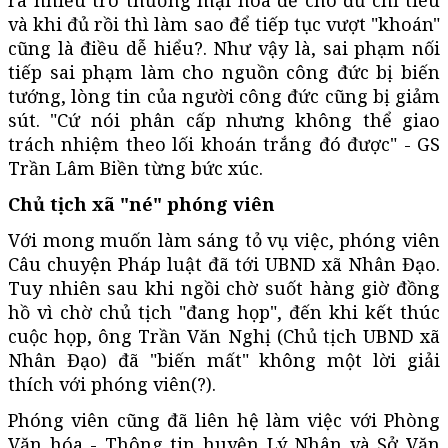
ra nhiều trò thương mại hóa để cho đủ chỉ tiêu
và khi đủ rồi thì làm sao để tiếp tục vượt "khoán"
cũng là điều dễ hiểu?. Như vậy là, sai phạm nối
tiếp sai phạm làm cho nguồn công đức bị biến
tướng, lòng tin của người công đức cũng bị giảm
sút. "Cứ nói phân cấp nhưng không thể giao
trách nhiệm theo lối khoán trắng đó được" - GS
Trần Lâm Biền từng bức xúc.
Chủ tịch xã "né" phóng viên
Với mong muốn làm sáng tỏ vụ việc, phóng viên
Câu chuyện Pháp luật đã tới UBND xã Nhân Đạo.
Tuy nhiên sau khi ngồi chờ suốt hàng giờ đồng
hồ vì chờ chủ tịch "đang họp", đến khi kết thúc
cuộc họp, ông Trần Văn Nghị (Chủ tịch UBND xã
Nhân Đạo) đã "biến mất" không một lời giải
thích với phóng viên(?).
Phóng viên cũng đã liên hệ làm việc với Phòng
Văn hóa - Thông tin huyện Lý Nhân và Sở Văn