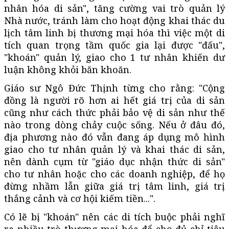
nhân hóa di sản", tăng cường vai trò quản lý
Nhà nước, tránh làm cho hoạt động khai thác du
lịch tâm linh bị thương mại hóa thì việc một di
tích quan trọng tầm quốc gia lại được "đấu",
"khoán" quản lý, giao cho 1 tư nhân khiến dư
luận không khỏi băn khoăn.
Giáo sư Ngô Đức Thịnh từng cho rằng: "Cộng
đồng là người rõ hơn ai hết giá trị của di sản
cũng như cách thức phải bảo vệ di sản như thế
nào trong dòng chảy cuộc sống. Nếu ở đâu đó,
địa phương nào đó vẫn đang áp dụng mô hình
giao cho tư nhân quản lý và khai thác di sản,
nên dành cụm từ "giáo dục nhận thức di sản"
cho tư nhân hoặc cho các doanh nghiệp, để họ
đừng nhầm lẫn giữa giá trị tâm linh, giá trị
thắng cảnh và cơ hội kiếm tiền...".
Có lẽ bị "khoán" nên các di tích buộc phải nghĩ