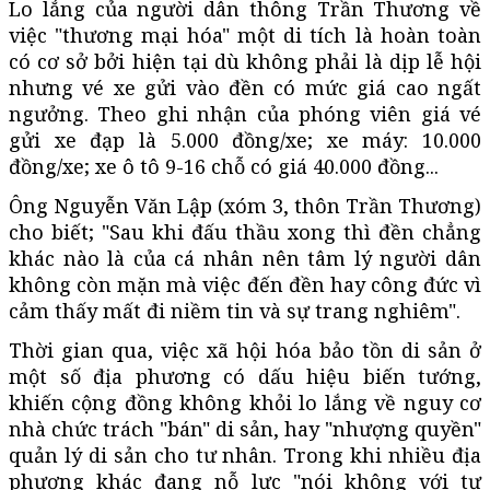
Lo lắng của người dân thông Trần Thương về
việc "thương mại hóa" một di tích là hoàn toàn
có cơ sở bởi hiện tại dù không phải là dịp lễ hội
nhưng vé xe gửi vào đền có mức giá cao ngất
ngưởng. Theo ghi nhận của phóng viên giá vé
gửi xe đạp là 5.000 đồng/xe; xe máy: 10.000
đồng/xe; xe ô tô 9-16 chỗ có giá 40.000 đồng...
Ông Nguyễn Văn Lập (xóm 3, thôn Trần Thương)
cho biết; "Sau khi đấu thầu xong thì đền chẳng
khác nào là của cá nhân nên tâm lý người dân
không còn mặn mà việc đến đền hay công đức vì
cảm thấy mất đi niềm tin và sự trang nghiêm".
Thời gian qua, việc xã hội hóa bảo tồn di sản ở
một số địa phương có dấu hiệu biến tướng,
khiến cộng đồng không khỏi lo lắng về nguy cơ
nhà chức trách "bán" di sản, hay "nhượng quyền"
quản lý di sản cho tư nhân. Trong khi nhiều địa
phương khác đang nỗ lực "nói không với tư