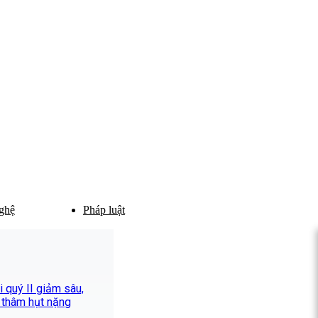
ghệ
Pháp luật
 quý II giảm sâu,
 thâm hụt nặng