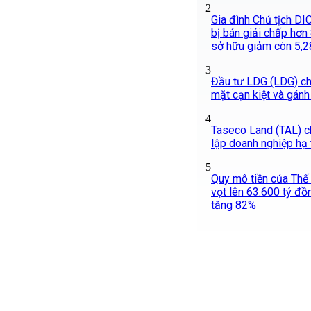
2
Gia đình Chủ tịch DIC
bị bán giải chấp hơn 8
sở hữu giảm còn 5,
3
Đầu tư LDG (LDG) chì
mặt cạn kiệt và gánh
4
Taseco Land (TAL) c
lập doanh nghiệp hạ
5
Quy mô tiền của Thế
vọt lên 63.600 tỷ đồn
tăng 82%