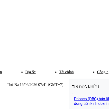
ân
Địa ốc
Tài chính
Công n
Thứ Ba 16/06/2026 07:41 (GMT+7)
TIN ĐỌC NHIỀU
1
Dabaco (DBC) báo lãi
dòng tiền kinh doanh