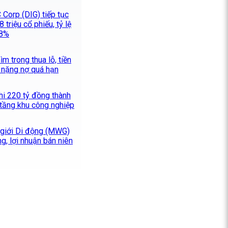
 Corp (DIG) tiếp tục
 triệu cổ phiếu, tỷ lệ
28%
m trong thua lỗ, tiền
 nặng nợ quá hạn
hi 220 tỷ đồng thành
 tầng khu công nghiệp
 giới Di động (MWG)
g, lợi nhuận bán niên