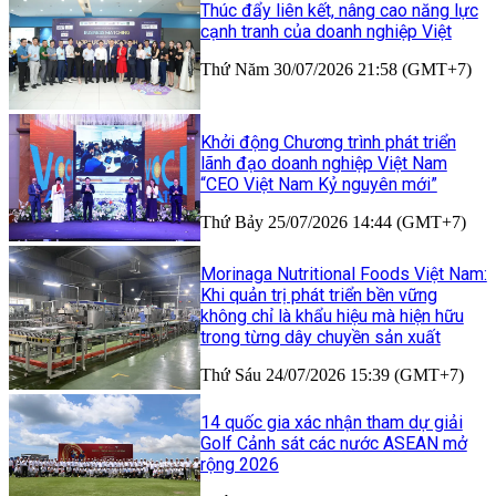
Thúc đẩy liên kết, nâng cao năng lực
cạnh tranh của doanh nghiệp Việt
Thứ Năm 30/07/2026 21:58 (GMT+7)
Khởi động Chương trình phát triển
lãnh đạo doanh nghiệp Việt Nam
“CEO Việt Nam Kỷ nguyên mới”
Thứ Bảy 25/07/2026 14:44 (GMT+7)
Morinaga Nutritional Foods Việt Nam:
Khi quản trị phát triển bền vững
không chỉ là khẩu hiệu mà hiện hữu
trong từng dây chuyền sản xuất
Thứ Sáu 24/07/2026 15:39 (GMT+7)
14 quốc gia xác nhận tham dự giải
Golf Cảnh sát các nước ASEAN mở
rộng 2026