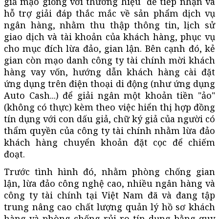
giả mạo giống với thương hiệu để tiếp nhận và
hỗ trợ giải đáp thắc mắc về sản phẩm dịch vụ
ngân hàng, nhằm thu thập thông tin, lịch sử
giao dịch và tài khoản của khách hàng, phục vụ
cho mục đích lừa đảo, gian lận. Bên cạnh đó, kẻ
gian còn mạo danh công ty tài chính mời khách
hàng vay vốn, hướng dẫn khách hàng cài đặt
ứng dụng trên điện thoại di động (như ứng dụng
Auto Cash...) để giải ngân một khoản tiền "ảo"
(không có thực) kèm theo việc hiển thị hợp đồng
tín dụng với con dấu giả, chữ ký giả của người có
thẩm quyền của công ty tài chính nhằm lừa đảo
khách hàng chuyển khoản đặt cọc để chiếm
đoạt.
Trước tình hình đó, nhằm phòng chống gian
lận, lừa đảo công nghệ cao, nhiều ngân hàng và
công ty tài chính tại Việt Nam đã và đang tập
trung nâng cao chất lượng quản lý hồ sơ khách
hàng và phòng chống rủi ro tín dụng bằng quy