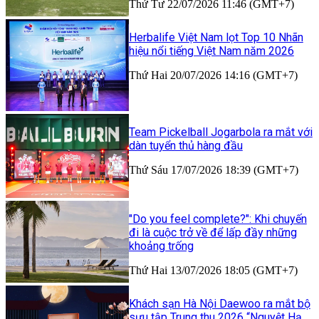
Thứ Tư 22/07/2026 11:46 (GMT+7)
Herbalife Việt Nam lọt Top 10 Nhãn
hiệu nổi tiếng Việt Nam năm 2026
Thứ Hai 20/07/2026 14:16 (GMT+7)
Team Pickelball Jogarbola ra mắt với
dàn tuyển thủ hàng đầu
Thứ Sáu 17/07/2026 18:39 (GMT+7)
"Do you feel complete?": Khi chuyến
đi là cuộc trở về để lấp đầy những
khoảng trống
Thứ Hai 13/07/2026 18:05 (GMT+7)
Khách sạn Hà Nội Daewoo ra mắt bộ
sưu tập Trung thu 2026 “Nguyệt Hạ