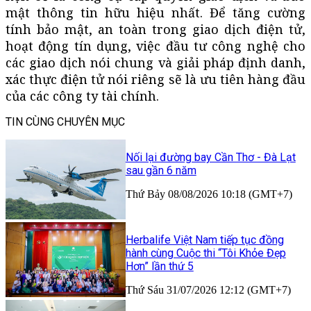
mật thông tin hữu hiệu nhất. Để tăng cường
tính bảo mật, an toàn trong giao dịch điện tử,
hoạt động tín dụng, việc đầu tư công nghệ cho
các giao dịch nói chung và giải pháp định danh,
xác thực điện tử nói riêng sẽ là ưu tiên hàng đầu
của các công ty tài chính.
TIN CÙNG CHUYÊN MỤC
Nối lại đường bay Cần Thơ - Đà Lạt
sau gần 6 năm
Thứ Bảy 08/08/2026 10:18 (GMT+7)
Herbalife Việt Nam tiếp tục đồng
hành cùng Cuộc thi “Tôi Khỏe Đẹp
Hơn” lần thứ 5
Thứ Sáu 31/07/2026 12:12 (GMT+7)