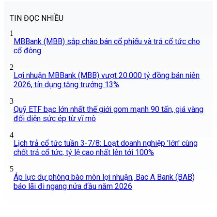
TIN ĐỌC NHIỀU
1
MBBank (MBB) sắp chào bán cổ phiếu và trả cổ tức cho
cổ đông
2
Lợi nhuận MBBank (MBB) vượt 20.000 tỷ đồng bán niên
2026, tín dụng tăng trưởng 13%
3
Quỹ ETF bạc lớn nhất thế giới gom mạnh 90 tấn, giá vàng
đối diện sức ép từ vĩ mô
4
Lịch trả cổ tức tuần 3-7/8: Loạt doanh nghiệp 'lớn' cùng
chốt trả cổ tức, tỷ lệ cao nhất lên tới 100%
5
Áp lực dự phòng bào mòn lợi nhuận, Bac A Bank (BAB)
báo lãi đi ngang nửa đầu năm 2026