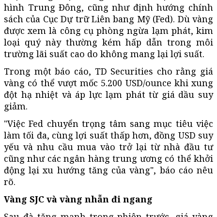
hình Trung Đông, cũng như định hướng chính
sách của Cục Dự trữ Liên bang Mỹ (Fed). Dù vàng
được xem là công cụ phòng ngừa lạm phát, kim
loại quý này thường kém hấp dẫn trong môi
trường lãi suất cao do không mang lại lợi suất.
Trong một báo cáo, TD Securities cho rằng giá
vàng có thể vượt mốc 5.200 USD/ounce khi xung
đột hạ nhiệt và áp lực lạm phát từ giá dầu suy
giảm.
"Việc Fed chuyển trọng tâm sang mục tiêu việc
làm tối đa, cùng lợi suất thấp hơn, đồng USD suy
yếu và nhu cầu mua vào trở lại từ nhà đầu tư
cũng như các ngân hàng trung ương có thể khởi
động lại xu hướng tăng của vàng", báo cáo nêu
rõ.
Vàng SJC và vàng nhẫn đi ngang
Sau đà tăng mạnh trong phiên trước, giá vàng