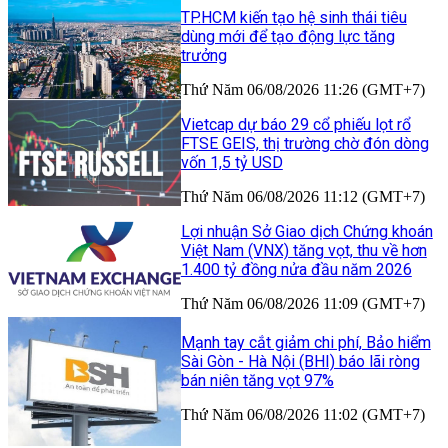
TP.HCM kiến tạo hệ sinh thái tiêu
dùng mới để tạo động lực tăng
trưởng
Thứ Năm 06/08/2026 11:26 (GMT+7)
Vietcap dự báo 29 cổ phiếu lọt rổ
FTSE GEIS, thị trường chờ đón dòng
vốn 1,5 tỷ USD
Thứ Năm 06/08/2026 11:12 (GMT+7)
Lợi nhuận Sở Giao dịch Chứng khoán
Việt Nam (VNX) tăng vọt, thu về hơn
1.400 tỷ đồng nửa đầu năm 2026
Thứ Năm 06/08/2026 11:09 (GMT+7)
Mạnh tay cắt giảm chi phí, Bảo hiểm
Sài Gòn - Hà Nội (BHI) báo lãi ròng
bán niên tăng vọt 97%
Thứ Năm 06/08/2026 11:02 (GMT+7)