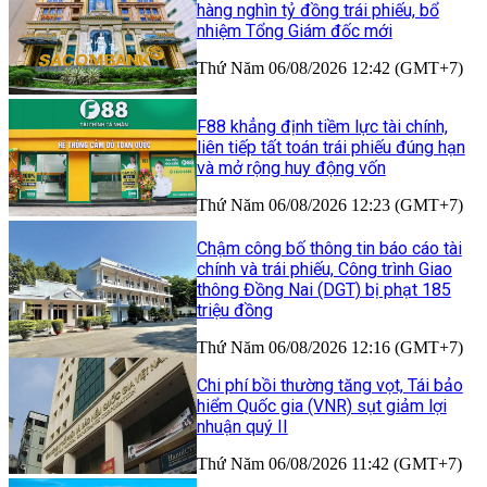
hàng nghìn tỷ đồng trái phiếu, bổ
nhiệm Tổng Giám đốc mới
Thứ Năm 06/08/2026 12:42 (GMT+7)
F88 khẳng định tiềm lực tài chính,
liên tiếp tất toán trái phiếu đúng hạn
và mở rộng huy động vốn
Thứ Năm 06/08/2026 12:23 (GMT+7)
Chậm công bố thông tin báo cáo tài
chính và trái phiếu, Công trình Giao
thông Đồng Nai (DGT) bị phạt 185
triệu đồng
Thứ Năm 06/08/2026 12:16 (GMT+7)
Chi phí bồi thường tăng vọt, Tái bảo
hiểm Quốc gia (VNR) sụt giảm lợi
nhuận quý II
Thứ Năm 06/08/2026 11:42 (GMT+7)