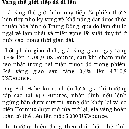
Vàng thế giới tiếp đà đi lên
Giá vàng thế giới hôm nay tiếp đà phiên thứ 3
liên tiếp nhờ kỳ vọng về khả năng đạt được thỏa
thuận hòa bình ở Trung Đông, qua đó làm dịu lo
ngại về lạm phát và triển vọng lãi suất duy trì ở
mức cao trong thời gian dài.
Chốt phiên giao dịch, giá vàng giao ngay tăng
0,3% lên 4.700,9 USD/ounce, sau khi chạm mức
cao nhất trong hai tuần trước đó trong phiên.
Giá vàng giao sau tăng 0,4% lên 4.710,9
USD/ounce.
Ông Bob Haberkorn, chiến lược gia thị trường
cấp cao tại RJO Futures, nhận định nếu lệnh
ngừng bắn được duy trì, xung đột khép lại và eo
biển Hormuz được mở cửa trở lại, giá vàng hoàn
toàn có thể tiến lên mốc 5.000 USD/ounce.
Thị trường hiện đang theo dõi chặt chẽ tình