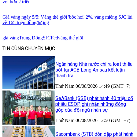
vọt hơn 2 triệu
Giá vàng ngày 5/5: Vàng thế giới 'bốc hơi' 2%, vàng miếng SJC lùi
về 165 triệu đồng/lượng
giá vàng
Trung Đông
SJC
Fed
vàng thế giới
TIN CÙNG CHUYÊN MỤC
Ngân hàng Nhà nước chỉ ra loạt thiếu
sót tại ACB Long An sau kết luận
thanh tra
Thứ Năm 06/08/2026 14:49 (GMT+7)
SeABank (SSB) phát hành 40 triệu cổ
phiếu ESOP, ghi nhận những đóng
góp của đội ngũ nhân sự
Thứ Năm 06/08/2026 12:50 (GMT+7)
Sacombank (STB) dồn dập phát hành