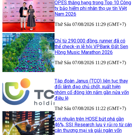
OPES thăng hạng trong Top 10 Công
ty bảo hiểm phi nhân thọ uy tín Việt
Nam 2026
Thứ Sáu 07/08/2026 11:29 (GMT+7)
Chỉ từ 290.000 đồng, runner đã có
thể check-in lễ hội VPBank Đất Sen
Hồng Music Marathon 2026
Thứ Sáu 07/08/2026 11:29 (GMT+7)
Tập đoàn Janus (TCO) liên tục thay
đổi lãnh đạo chủ chốt, xuất hiện
nhóm cổ đông lớn nắm gần nửa vốn
điều lệ
Thứ Sáu 07/08/2026 11:22 (GMT+7)
Lợi nhuận trên HOSE bứt phá gần
46%, SSI Research lưu ý rủi ro từ cán
cân thương mại và giải ngân vốn