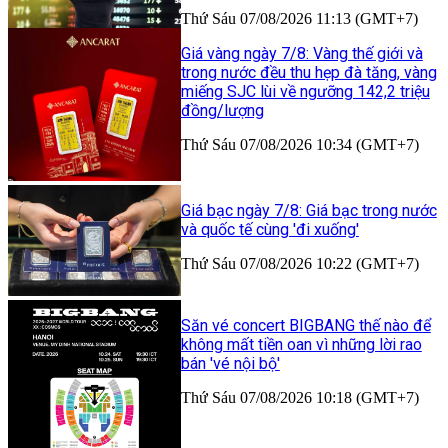
Thứ Sáu 07/08/2026 11:13 (GMT+7)
Giá vàng ngày 7/8: Vàng thế giới và
trong nước đều thu hẹp đà tăng, vàng
miếng SJC lùi về ngưỡng 142,2 triệu
đồng/lượng
Thứ Sáu 07/08/2026 10:34 (GMT+7)
Giá bạc ngày 7/8: Giá bạc trong nước
và quốc tế cùng 'đi xuống'
Thứ Sáu 07/08/2026 10:22 (GMT+7)
Săn vé concert BIGBANG thế nào để
không mất tiền oan vì những lời rao
bán 'vé nội bộ'
Thứ Sáu 07/08/2026 10:18 (GMT+7)