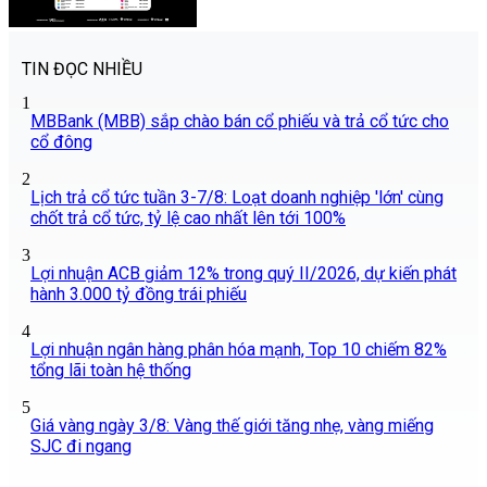
TIN ĐỌC NHIỀU
1
MBBank (MBB) sắp chào bán cổ phiếu và trả cổ tức cho
cổ đông
2
Lịch trả cổ tức tuần 3-7/8: Loạt doanh nghiệp 'lớn' cùng
chốt trả cổ tức, tỷ lệ cao nhất lên tới 100%
3
Lợi nhuận ACB giảm 12% trong quý II/2026, dự kiến phát
hành 3.000 tỷ đồng trái phiếu
4
Lợi nhuận ngân hàng phân hóa mạnh, Top 10 chiếm 82%
tổng lãi toàn hệ thống
5
Giá vàng ngày 3/8: Vàng thế giới tăng nhẹ, vàng miếng
SJC đi ngang