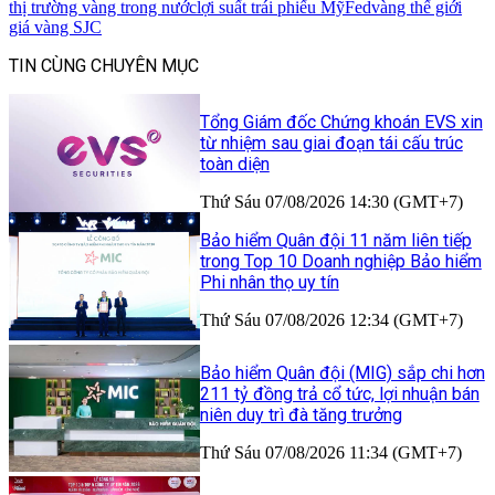
thị trường vàng trong nước
lợi suất trái phiếu Mỹ
Fed
vàng thế giới
giá vàng SJC
TIN CÙNG CHUYÊN MỤC
Tổng Giám đốc Chứng khoán EVS xin
từ nhiệm sau giai đoạn tái cấu trúc
toàn diện
Thứ Sáu 07/08/2026 14:30 (GMT+7)
Bảo hiểm Quân đội 11 năm liên tiếp
trong Top 10 Doanh nghiệp Bảo hiểm
Phi nhân thọ uy tín
Thứ Sáu 07/08/2026 12:34 (GMT+7)
Bảo hiểm Quân đội (MIG) sắp chi hơn
211 tỷ đồng trả cổ tức, lợi nhuận bán
niên duy trì đà tăng trưởng
Thứ Sáu 07/08/2026 11:34 (GMT+7)