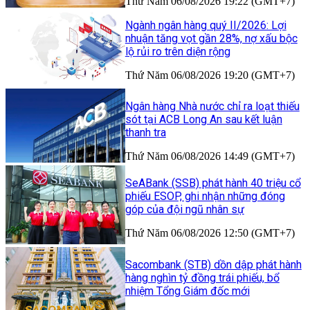
Thứ Năm 06/08/2026 19:22 (GMT+7)
Ngành ngân hàng quý II/2026: Lợi
nhuận tăng vọt gần 28%, nợ xấu bộc
lộ rủi ro trên diện rộng
Thứ Năm 06/08/2026 19:20 (GMT+7)
Ngân hàng Nhà nước chỉ ra loạt thiếu
sót tại ACB Long An sau kết luận
thanh tra
Thứ Năm 06/08/2026 14:49 (GMT+7)
SeABank (SSB) phát hành 40 triệu cổ
phiếu ESOP, ghi nhận những đóng
góp của đội ngũ nhân sự
Thứ Năm 06/08/2026 12:50 (GMT+7)
Sacombank (STB) dồn dập phát hành
hàng nghìn tỷ đồng trái phiếu, bổ
nhiệm Tổng Giám đốc mới