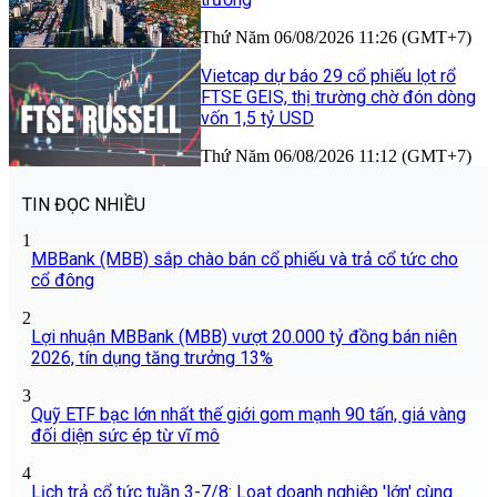
Thứ Năm 06/08/2026 11:26 (GMT+7)
Vietcap dự báo 29 cổ phiếu lọt rổ
FTSE GEIS, thị trường chờ đón dòng
vốn 1,5 tỷ USD
Thứ Năm 06/08/2026 11:12 (GMT+7)
TIN ĐỌC NHIỀU
1
MBBank (MBB) sắp chào bán cổ phiếu và trả cổ tức cho
cổ đông
2
Lợi nhuận MBBank (MBB) vượt 20.000 tỷ đồng bán niên
2026, tín dụng tăng trưởng 13%
3
Quỹ ETF bạc lớn nhất thế giới gom mạnh 90 tấn, giá vàng
đối diện sức ép từ vĩ mô
4
Lịch trả cổ tức tuần 3-7/8: Loạt doanh nghiệp 'lớn' cùng