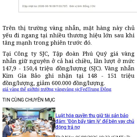
Trên thị trường vàng nhẫn, mặt hàng này chủ
yếu đi ngang tại nhiều thương hiệu lớn sau khi
tăng mạnh trong phiên trước đó.
Tại Công ty SJC, Tập đoàn Phú Quý giá vàng
nhẫn giữ nguyên ở cả hai chiều, lần lượt ở mức
147,9 - 150,4 triệu đồng/lượng (SJC). Vàng nhẫn
Kim Gia Bảo ghi nhận tại 148 - 151 triệu
đồng/lượng, giảm 600.000 đồng/lượng.
giá vàng thế giới
thị trường vàng
vàng sjc
Fed
Trung Đông
TIN CÙNG CHUYÊN MỤC
Luật hóa quyền thu giữ tài sản bảo
đảm: 'Đòn bẩy tâm lý' để bên vay chủ
động trả nợ