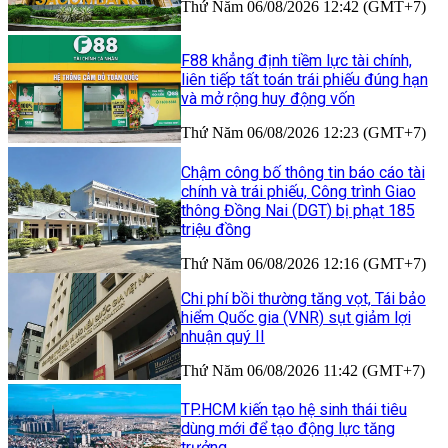
Thứ Năm 06/08/2026 12:42 (GMT+7)
F88 khẳng định tiềm lực tài chính,
liên tiếp tất toán trái phiếu đúng hạn
và mở rộng huy động vốn
Thứ Năm 06/08/2026 12:23 (GMT+7)
Chậm công bố thông tin báo cáo tài
chính và trái phiếu, Công trình Giao
thông Đồng Nai (DGT) bị phạt 185
triệu đồng
Thứ Năm 06/08/2026 12:16 (GMT+7)
Chi phí bồi thường tăng vọt, Tái bảo
hiểm Quốc gia (VNR) sụt giảm lợi
nhuận quý II
Thứ Năm 06/08/2026 11:42 (GMT+7)
TP.HCM kiến tạo hệ sinh thái tiêu
dùng mới để tạo động lực tăng
trưởng