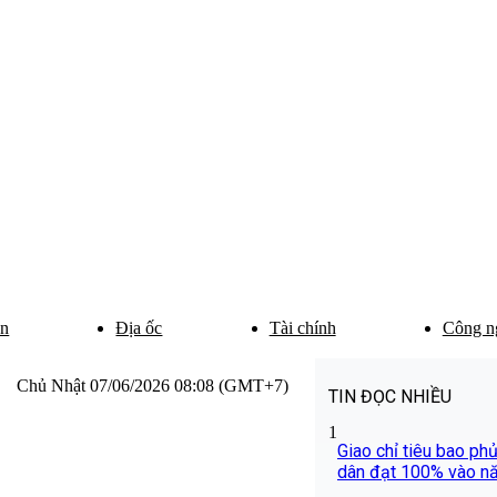
ân
Địa ốc
Tài chính
Công n
Chủ Nhật 07/06/2026 08:08 (GMT+7)
TIN ĐỌC NHIỀU
1
Giao chỉ tiêu bao ph
dân đạt 100% vào n