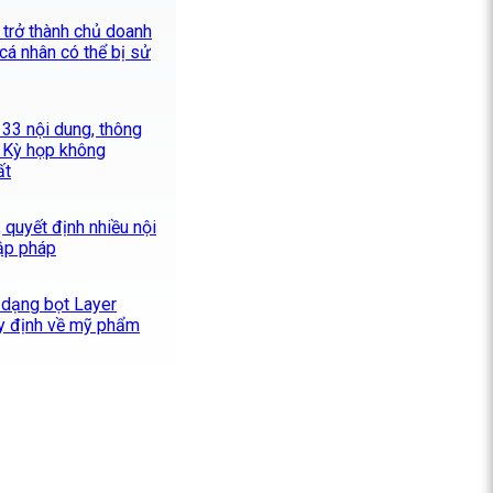
 trở thành chủ doanh
 cá nhân có thể bị sử
33 nội dung, thông
i Kỳ họp không
ất
 quyết định nhiều nội
lập pháp
 dạng bọt Layer
y định về mỹ phẩm