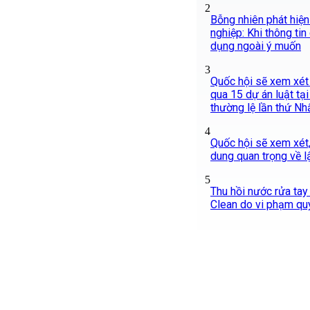
2
Bỗng nhiên phát hiện
nghiệp: Khi thông tin
dụng ngoài ý muốn
3
Quốc hội sẽ xem xét 
qua 15 dự án luật tạ
thường lệ lần thứ Nh
4
Quốc hội sẽ xem xét,
dung quan trọng về 
5
Thu hồi nước rửa tay
Clean do vi phạm qu