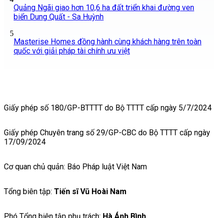
Quảng Ngãi giao hơn 10,6 ha đất triển khai đường ven
biển Dung Quất - Sa Huỳnh
5
Masterise Homes đồng hành cùng khách hàng trên toàn
quốc với giải pháp tài chính ưu việt
Giấy phép số 180/GP-BTTTT do Bộ TTTT cấp ngày 5/7/2024
Giấy phép Chuyên trang số 29/GP-CBC do Bộ TTTT cấp ngày
17/09/2024
Cơ quan chủ quản: Báo Pháp luật Việt Nam
Tổng biên tập:
Tiến sĩ Vũ Hoài Nam
Phó Tổng biên tập phụ trách:
Hà Ánh Bình