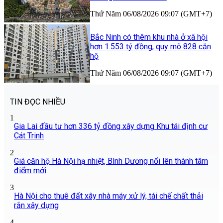
Thứ Năm 06/08/2026 09:07 (GMT+7)
Bắc Ninh có thêm khu nhà ở xã hội
hơn 1.553 tỷ đồng, quy mô 828 căn
hộ
Thứ Năm 06/08/2026 09:07 (GMT+7)
TIN ĐỌC NHIỀU
1
Gia Lai đầu tư hơn 336 tỷ đồng xây dựng Khu tái định cư
Cát Trinh
2
Giá căn hộ Hà Nội hạ nhiệt, Bình Dương nổi lên thành tâm
điểm mới
3
Hà Nội cho thuê đất xây nhà máy xử lý, tái chế chất thải
rắn xây dựng
4