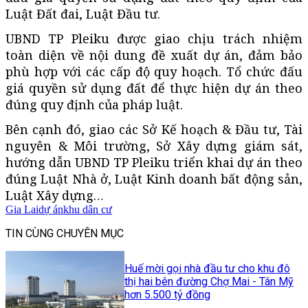
Luật Đất đai, Luật Đầu tư.
UBND TP Pleiku được giao chịu trách nhiệm
toàn diện về nội dung đề xuất dự án, đảm bảo
phù hợp với các cấp độ quy hoạch. Tổ chức đấu
giá quyền sử dụng đất để thực hiện dự án theo
đúng quy định của pháp luật.
Bên cạnh đó, giao các Sở Kế hoạch & Đầu tư, Tài
nguyên & Môi trường, Sở Xây dựng giám sát,
hướng dẫn UBND TP Pleiku triển khai dự án theo
đúng Luật Nhà ở, Luật Kinh doanh bất động sản,
Luật Xây dựng…
Gia Lai
dự án
khu dân cư
TIN CÙNG CHUYÊN MỤC
Huế mời gọi nhà đầu tư cho khu đô
thị hai bên đường Chợ Mai - Tân Mỹ
hơn 5.500 tỷ đồng