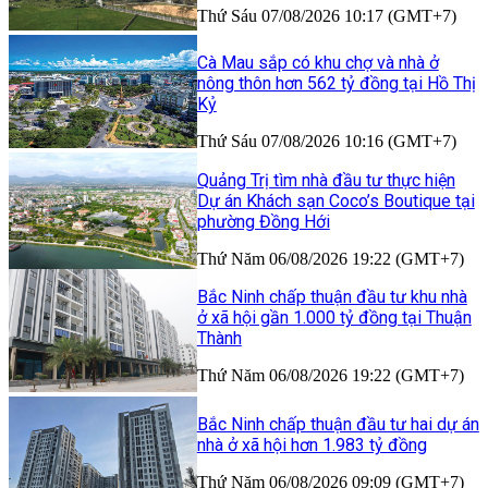
Thứ Sáu 07/08/2026 10:17 (GMT+7)
Cà Mau sắp có khu chợ và nhà ở
nông thôn hơn 562 tỷ đồng tại Hồ Thị
Kỷ
Thứ Sáu 07/08/2026 10:16 (GMT+7)
Quảng Trị tìm nhà đầu tư thực hiện
Dự án Khách sạn Coco’s Boutique tại
phường Đồng Hới
Thứ Năm 06/08/2026 19:22 (GMT+7)
Bắc Ninh chấp thuận đầu tư khu nhà
ở xã hội gần 1.000 tỷ đồng tại Thuận
Thành
Thứ Năm 06/08/2026 19:22 (GMT+7)
Bắc Ninh chấp thuận đầu tư hai dự án
nhà ở xã hội hơn 1.983 tỷ đồng
Thứ Năm 06/08/2026 09:09 (GMT+7)