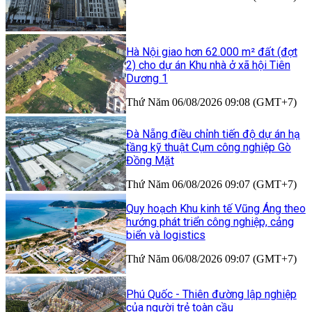
Hà Nội giao hơn 62.000 m² đất (đợt
2) cho dự án Khu nhà ở xã hội Tiên
Dương 1
Thứ Năm 06/08/2026 09:08 (GMT+7)
Đà Nẵng điều chỉnh tiến độ dự án hạ
tầng kỹ thuật Cụm công nghiệp Gò
Đồng Mặt
Thứ Năm 06/08/2026 09:07 (GMT+7)
Quy hoạch Khu kinh tế Vũng Áng theo
hướng phát triển công nghiệp, cảng
biển và logistics
Thứ Năm 06/08/2026 09:07 (GMT+7)
Phú Quốc - Thiên đường lập nghiệp
của người trẻ toàn cầu