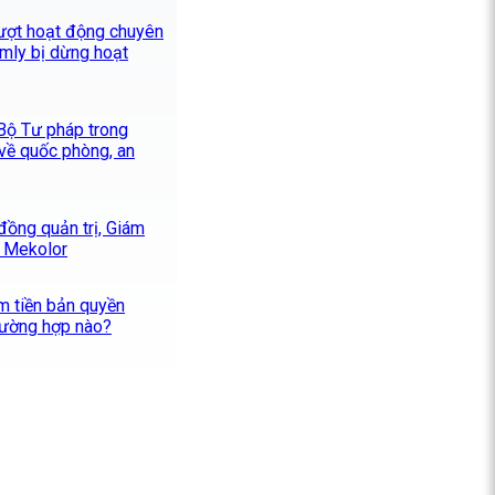
ượt hoạt động chuyên
mly bị dừng hoạt
 Bộ Tư pháp trong
 về quốc phòng, an
 đồng quản trị, Giám
n Mekolor
m tiền bản quyền
trường hợp nào?