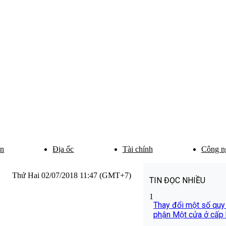
ân
Địa ốc
Tài chính
Công n
Thứ Hai 02/07/2018 11:47 (GMT+7)
TIN ĐỌC NHIỀU
1
Thay đổi một số quy
phận Một cửa ở cấp b