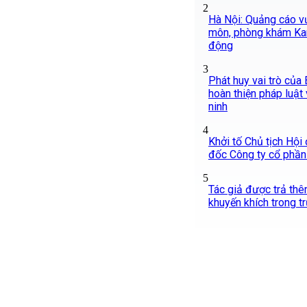
2
Hà Nội: Quảng cáo v
môn, phòng khám Ka
động
3
Phát huy vai trò của
hoàn thiện pháp luật
ninh
4
Khởi tố Chủ tịch Hội
đốc Công ty cổ phầ
5
Tác giả được trả thê
khuyến khích trong 