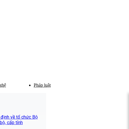
ghệ
Pháp luật
 định về tổ chức Bộ
ộ, cấp tỉnh