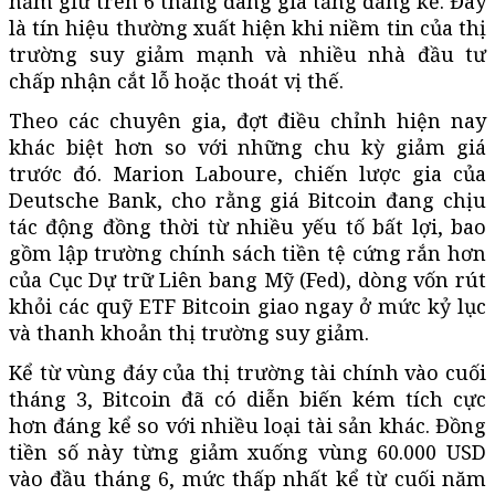
nắm giữ trên 6 tháng đang gia tăng đáng kể. Đây
là tín hiệu thường xuất hiện khi niềm tin của thị
trường suy giảm mạnh và nhiều nhà đầu tư
chấp nhận cắt lỗ hoặc thoát vị thế.
Theo các chuyên gia, đợt điều chỉnh hiện nay
khác biệt hơn so với những chu kỳ giảm giá
trước đó. Marion Laboure, chiến lược gia của
Deutsche Bank, cho rằng giá Bitcoin đang chịu
tác động đồng thời từ nhiều yếu tố bất lợi, bao
gồm lập trường chính sách tiền tệ cứng rắn hơn
của Cục Dự trữ Liên bang Mỹ (Fed), dòng vốn rút
khỏi các quỹ ETF Bitcoin giao ngay ở mức kỷ lục
và thanh khoản thị trường suy giảm.
Kể từ vùng đáy của thị trường tài chính vào cuối
tháng 3, Bitcoin đã có diễn biến kém tích cực
hơn đáng kể so với nhiều loại tài sản khác. Đồng
tiền số này từng giảm xuống vùng 60.000 USD
vào đầu tháng 6, mức thấp nhất kể từ cuối năm