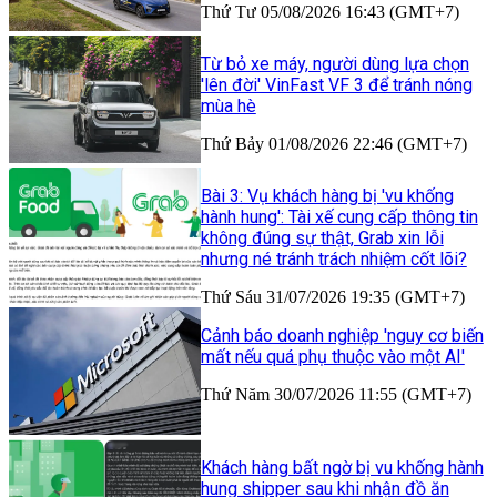
Thứ Tư 05/08/2026 16:43 (GMT+7)
Từ bỏ xe máy, người dùng lựa chọn
'lên đời' VinFast VF 3 để tránh nóng
mùa hè
Thứ Bảy 01/08/2026 22:46 (GMT+7)
Bài 3: Vụ khách hàng bị 'vu khống
hành hung': Tài xế cung cấp thông tin
không đúng sự thật, Grab xin lỗi
nhưng né tránh trách nhiệm cốt lõi?
Thứ Sáu 31/07/2026 19:35 (GMT+7)
Cảnh báo doanh nghiệp 'nguy cơ biến
mất nếu quá phụ thuộc vào một AI'
Thứ Năm 30/07/2026 11:55 (GMT+7)
Khách hàng bất ngờ bị vu khống hành
hung shipper sau khi nhận đồ ăn