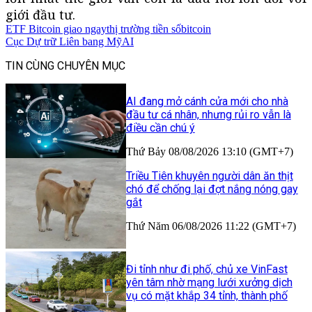
giới đầu tư.
ETF Bitcoin giao ngay
thị trường tiền số
bitcoin
Cục Dự trữ Liên bang Mỹ
AI
TIN CÙNG CHUYÊN MỤC
AI đang mở cánh cửa mới cho nhà
đầu tư cá nhân, nhưng rủi ro vẫn là
điều cần chú ý
Thứ Bảy 08/08/2026 13:10 (GMT+7)
Triều Tiên khuyên người dân ăn thịt
chó để chống lại đợt nắng nóng gay
gắt
Thứ Năm 06/08/2026 11:22 (GMT+7)
Đi tỉnh như đi phố, chủ xe VinFast
yên tâm nhờ mạng lưới xưởng dịch
vụ có mặt khắp 34 tỉnh, thành phố