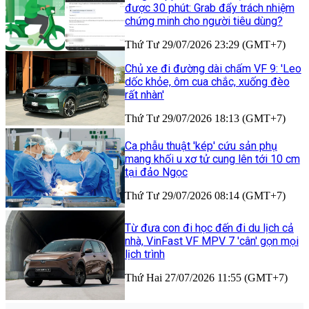
được 30 phút: Grab đẩy trách nhiệm
chứng minh cho người tiêu dùng?
Thứ Tư 29/07/2026 23:29 (GMT+7)
Chủ xe đi đường dài chấm VF 9: 'Leo
dốc khỏe, ôm cua chắc, xuống đèo
rất nhàn'
Thứ Tư 29/07/2026 18:13 (GMT+7)
Ca phẫu thuật 'kép' cứu sản phụ
mang khối u xơ tử cung lên tới 10 cm
tại đảo Ngọc
Thứ Tư 29/07/2026 08:14 (GMT+7)
Từ đưa con đi học đến đi du lịch cả
nhà, VinFast VF MPV 7 'cân' gọn mọi
lịch trình
Thứ Hai 27/07/2026 11:55 (GMT+7)