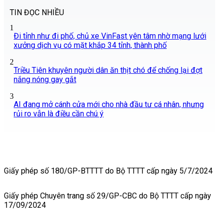
TIN ĐỌC NHIỀU
1
Đi tỉnh như đi phố, chủ xe VinFast yên tâm nhờ mạng lưới
xưởng dịch vụ có mặt khắp 34 tỉnh, thành phố
2
Triều Tiên khuyên người dân ăn thịt chó để chống lại đợt
nắng nóng gay gắt
3
AI đang mở cánh cửa mới cho nhà đầu tư cá nhân, nhưng
rủi ro vẫn là điều cần chú ý
Giấy phép số 180/GP-BTTTT do Bộ TTTT cấp ngày 5/7/2024
Giấy phép Chuyên trang số 29/GP-CBC do Bộ TTTT cấp ngày
17/09/2024