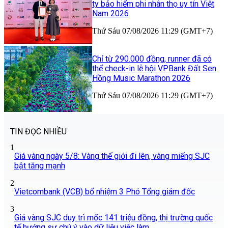
ty bảo hiểm phi nhân thọ uy tín Việt
Nam 2026
Thứ Sáu 07/08/2026 11:29 (GMT+7)
Chỉ từ 290.000 đồng, runner đã có
thể check-in lễ hội VPBank Đất Sen
Hồng Music Marathon 2026
Thứ Sáu 07/08/2026 11:29 (GMT+7)
TIN ĐỌC NHIỀU
1
Giá vàng ngày 5/8: Vàng thế giới đi lên, vàng miếng SJC
bật tăng mạnh
2
Vietcombank (VCB) bổ nhiệm 3 Phó Tổng giám đốc
3
Giá vàng SJC duy trì mốc 141 triệu đồng, thị trường quốc
tế hướng sự chú ý vào dữ liệu việc làm