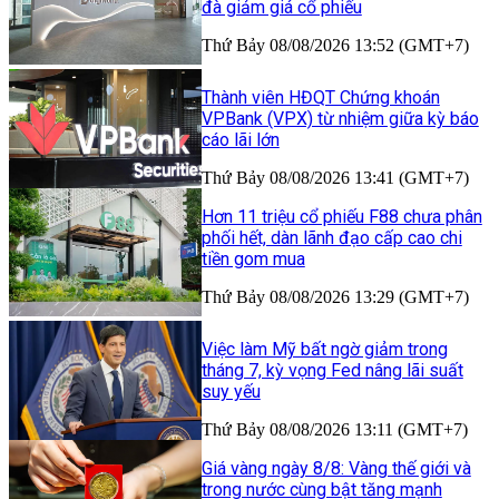
đà giảm giá cổ phiếu
Thứ Bảy 08/08/2026 13:52 (GMT+7)
Thành viên HĐQT Chứng khoán
VPBank (VPX) từ nhiệm giữa kỳ báo
cáo lãi lớn
Thứ Bảy 08/08/2026 13:41 (GMT+7)
Hơn 11 triệu cổ phiếu F88 chưa phân
phối hết, dàn lãnh đạo cấp cao chi
tiền gom mua
Thứ Bảy 08/08/2026 13:29 (GMT+7)
Việc làm Mỹ bất ngờ giảm trong
tháng 7, kỳ vọng Fed nâng lãi suất
suy yếu
Thứ Bảy 08/08/2026 13:11 (GMT+7)
Giá vàng ngày 8/8: Vàng thế giới và
trong nước cùng bật tăng mạnh