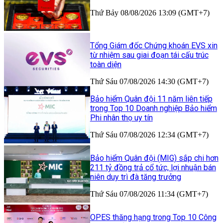
Thứ Bảy 08/08/2026 13:09 (GMT+7)
Tổng Giám đốc Chứng khoán EVS xin
từ nhiệm sau giai đoạn tái cấu trúc
toàn diện
Thứ Sáu 07/08/2026 14:30 (GMT+7)
Bảo hiểm Quân đội 11 năm liên tiếp
trong Top 10 Doanh nghiệp Bảo hiểm
Phi nhân thọ uy tín
Thứ Sáu 07/08/2026 12:34 (GMT+7)
Bảo hiểm Quân đội (MIG) sắp chi hơn
211 tỷ đồng trả cổ tức, lợi nhuận bán
niên duy trì đà tăng trưởng
Thứ Sáu 07/08/2026 11:34 (GMT+7)
OPES thăng hạng trong Top 10 Công