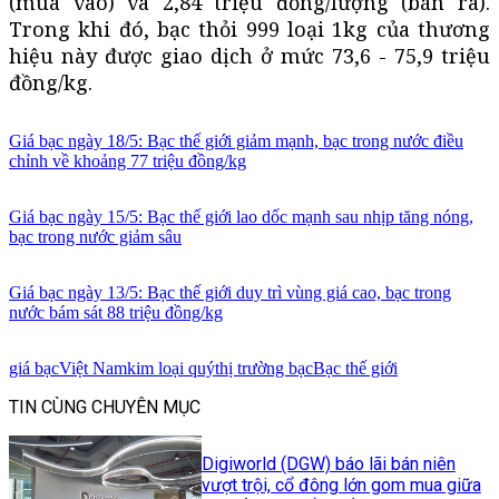
(mua vào) và 2,84 triệu đồng/lượng (bán ra).
Trong khi đó, bạc thỏi 999 loại 1kg của thương
hiệu này được giao dịch ở mức 73,6 - 75,9 triệu
đồng/kg.
Giá bạc ngày 18/5: Bạc thế giới giảm mạnh, bạc trong nước điều
chỉnh về khoảng 77 triệu đồng/kg
Giá bạc ngày 15/5: Bạc thế giới lao dốc mạnh sau nhịp tăng nóng,
bạc trong nước giảm sâu
Giá bạc ngày 13/5: Bạc thế giới duy trì vùng giá cao, bạc trong
nước bám sát 88 triệu đồng/kg
giá bạc
Việt Nam
kim loại quý
thị trường bạc
Bạc thế giới
TIN CÙNG CHUYÊN MỤC
Digiworld (DGW) báo lãi bán niên
vượt trội, cổ đông lớn gom mua giữa