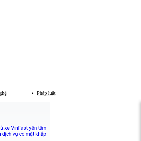
ghệ
Pháp luật
chủ xe VinFast yên tâm
 dịch vụ có mặt khắp