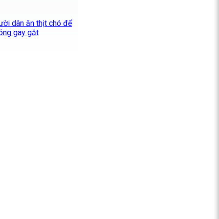
ười dân ăn thịt chó để
óng gay gắt