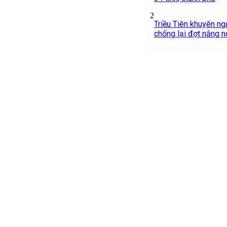
2
Triều Tiên khuyên ng
chống lại đợt nắng n