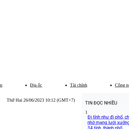
ân
Địa ốc
Tài chính
Công n
Thứ Hai 26/06/2023 10:12 (GMT+7)
TIN ĐỌC NHIỀU
1
Đi tỉnh như đi phố, 
nhờ mạng lưới xưởng
34 tỉnh, thành phố