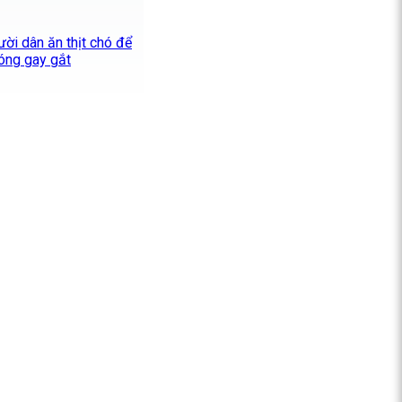
ười dân ăn thịt chó để
óng gay gắt