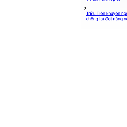
2
Triều Tiên khuyên ng
chống lại đợt nắng n