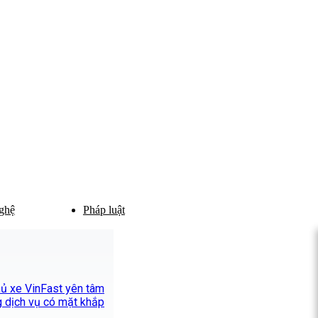
ghệ
Pháp luật
chủ xe VinFast yên tâm
 dịch vụ có mặt khắp