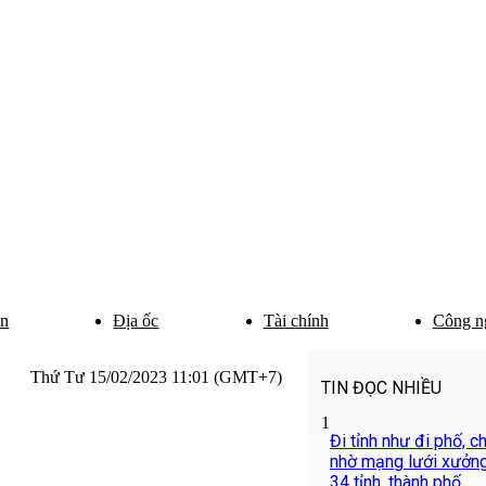
ân
Địa ốc
Tài chính
Công n
Thứ Tư 15/02/2023 11:01 (GMT+7)
TIN ĐỌC NHIỀU
1
Đi tỉnh như đi phố, 
nhờ mạng lưới xưởng
34 tỉnh, thành phố