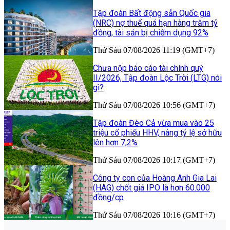
Tập đoàn Bất động sản Quốc gia
(NRC) nợ thuế quá hạn hàng trăm tỷ
đồng, tài sản bị chiếm dụng 92%
Thứ Sáu 07/08/2026 11:19 (GMT+7)
Chưa nộp báo cáo tài chính quý
II/2026, Tập đoàn Lộc Trời (LTG) nói
gì?
Thứ Sáu 07/08/2026 10:56 (GMT+7)
Tập đoàn Đèo Cả vừa mua vào 25
triệu cổ phiếu HHV, nâng tỷ lệ sở hữu
lên hơn 7,2%
Thứ Sáu 07/08/2026 10:17 (GMT+7)
Công ty con của Hoàng Anh Gia Lai
(HAG) chốt giá IPO là hơn 60.000
đồng/cp
Thứ Sáu 07/08/2026 10:16 (GMT+7)