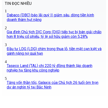
TIN ĐỌC NHIỀU
1
Dabaco (DBC) báo lãi quý II giảm sâu, dòng tiền kinh
doanh thâm hụt nặng
2
Gia đình Chủ tịch DIC Corp (DIG) tiếp tục bị bán giải chấp
hơn 8 triệu cổ phiếu, tỷ lệ sở hữu giảm còn 5,28%
3
Đầu tư LDG (LDG) chìm trong thua lỗ, tiền mặt cạn kiệt và
gánh nặng nợ quá hạn
4
Taseco Land (TAL) chi 220 tỷ đồng thành lập doanh
nghiệp hạ tầng khu công nghiệp
5
Tăng vốn thần tốc, Galaxis của Chủ tịch 26 tuổi ôm trọn
dự án nghìn tỷ tại Bắc Ninh