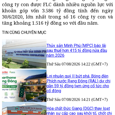
công ty con được FLC dành nhiều nguồn lực với
khoản góp vốn 3.586 tỷ đồng tính đến ngày
30/6/2020, lớn nhất trong số 16 công ty con và
tăng khoảng 1.516 tỷ đồng so với đầu năm.
TIN CÙNG CHUYÊN MỤC
Thủy sản Minh Phú (MPC) báo lãi
sau thuế hơn 415 tỷ đồng nửa đầu
năm 2026
Thứ Sáu 07/08/2026 14:22 (GMT+7)
Lợi nhuận quý II bứt phá, Bóng đèn
Phích nước Rạng Đông (RAL) dự chi
gần 59 tỷ đồng tạm ứng cổ tức cho
cổ đông
Thứ Sáu 07/08/2026 14:21 (GMT+7)
Hóa chất Đức Giang (DGC) thay loạt
nhân sự cấp cao sau khởi tố, chốt chi