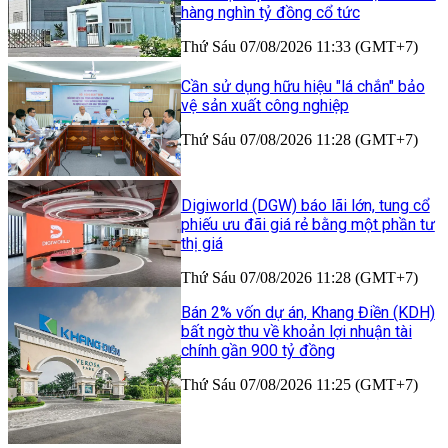
hàng nghìn tỷ đồng cổ tức
Thứ Sáu 07/08/2026 11:33 (GMT+7)
Cần sử dụng hữu hiệu "lá chắn" bảo
vệ sản xuất công nghiệp
Thứ Sáu 07/08/2026 11:28 (GMT+7)
Digiworld (DGW) báo lãi lớn, tung cổ
phiếu ưu đãi giá rẻ bằng một phần tư
thị giá
Thứ Sáu 07/08/2026 11:28 (GMT+7)
Bán 2% vốn dự án, Khang Điền (KDH)
bất ngờ thu về khoản lợi nhuận tài
chính gần 900 tỷ đồng
Thứ Sáu 07/08/2026 11:25 (GMT+7)