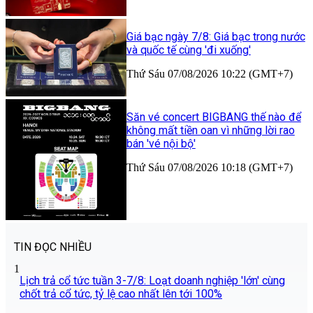
Giá bạc ngày 7/8: Giá bạc trong nước
và quốc tế cùng 'đi xuống'
Thứ Sáu 07/08/2026 10:22 (GMT+7)
Săn vé concert BIGBANG thế nào để
không mất tiền oan vì những lời rao
bán 'vé nội bộ'
Thứ Sáu 07/08/2026 10:18 (GMT+7)
TIN ĐỌC NHIỀU
1
Lịch trả cổ tức tuần 3-7/8: Loạt doanh nghiệp 'lớn' cùng
chốt trả cổ tức, tỷ lệ cao nhất lên tới 100%