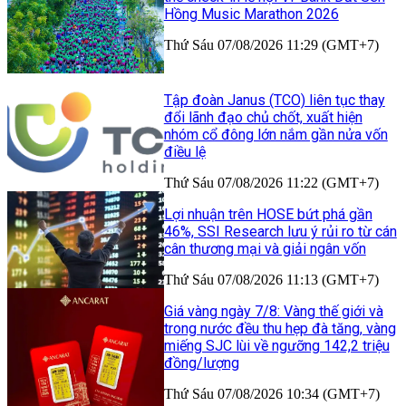
Hồng Music Marathon 2026
Thứ Sáu 07/08/2026 11:29 (GMT+7)
Tập đoàn Janus (TCO) liên tục thay
đổi lãnh đạo chủ chốt, xuất hiện
nhóm cổ đông lớn nắm gần nửa vốn
điều lệ
Thứ Sáu 07/08/2026 11:22 (GMT+7)
Lợi nhuận trên HOSE bứt phá gần
46%, SSI Research lưu ý rủi ro từ cán
cân thương mại và giải ngân vốn
Thứ Sáu 07/08/2026 11:13 (GMT+7)
Giá vàng ngày 7/8: Vàng thế giới và
trong nước đều thu hẹp đà tăng, vàng
miếng SJC lùi về ngưỡng 142,2 triệu
đồng/lượng
Thứ Sáu 07/08/2026 10:34 (GMT+7)