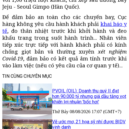
Jeju - Seoul Gimpo (Hàn Quốc).
Để đảm bảo an toàn cho các chuyến bay, Cục
hàng không yêu cầu hành khách phải
khai báo y
tế
, đo thân nhiệt trước khi khởi hành và đeo
khẩu trang trong suốt hành trình... Nhân viên
tiếp xúc trực tiếp với hành khách phải có kính
chống giọt bắn và thường xuyên
xét nghiệm
Covid-19
, đảm bảo có kết quả âm tính trước khi
vào làm việc (nếu có yêu cầu của cơ quan y tế)...
TIN CÙNG CHUYÊN MỤC
PVOIL (OIL): Doanh thu quý II đạt
hơn 90.000 tỷ nhưng giá dầu tăng vọt
khiến lợi nhuận 'bốc hơi'
Thứ Bảy 08/08/2026 17:07 (GMT+7)
Vẽ ước mơ, 21 họa sỹ nhí được BIDV
vinh danh