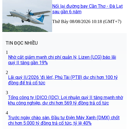
Nối lại đường bay Cần Thơ - Đà Lạt
sau gần 6 năm
Thứ Bảy 08/08/2026 10:18 (GMT+7)
TIN ĐỌC NHIỀU
1
Nhờ cắt giảm mạnh chi phí quản lý, Lizen (LCG) báo lãi
quý II tăng gần 19%
2
Lãi quý II/2026 'đi lên', Phú Tài (PTB) dự chi hơn 100 tỷ
đồng để trả cổ tức
3
Tổng công ty IDICO (IDC): Lợi nhuận quý II tăng mạnh nhờ
khu công nghiệp, dự chi hơn 569 tỷ đồng trả cổ tức
4
Trước ngày chào sàn, Đầu tư Điện Máy Xanh (DMX) chốt
chi hơn 5.000 tỷ đồng trả cổ tức, tỷ lệ 40%