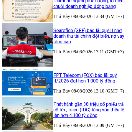
Diamond ngừng hoạt động, lộ diện
chuỗi doanh nghiệp đóng băng
Thứ Bảy 08/08/2026 13:34 (GMT+7)
Searefico (SRF) báo lãi quý II nhờ
doanh thu tài chính đột biến, nợ vay
tăng cao
Thứ Bảy 08/08/2026 13:11 (GMT+7)
FPT Telecom (FOX) báo lãi quý
II/2026 đạt hơn 1.000 tỷ đồng
Thứ Bảy 08/08/2026 13:10 (GMT+7)
Phát hành gần 38 triệu cổ phiếu trả
cổ tức, Idico (IDC) tăng vốn điều lệ
lên hơn 4.100 tỷ đồng
Thứ Bảy 08/08/2026 13:09 (GMT+7)