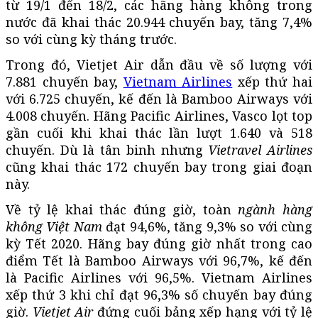
từ 19/1 đến 18/2, các hãng hàng không trong
nước đã khai thác 20.944 chuyến bay, tăng 7,4%
so với cùng kỳ tháng trước.
Trong đó, Vietjet Air dẫn đầu về số lượng với
7.881 chuyến bay,
Vietnam Airlines
xếp thứ hai
với 6.725 chuyến, kế đến là Bamboo Airways với
4.008 chuyến. Hãng Pacific Airlines, Vasco lọt top
gần cuối khi khai thác lần lượt 1.640 và 518
chuyến. Dù là tân binh nhưng
Vietravel Airlines
cũng khai thác 172 chuyến bay trong giai đoạn
này.
Về tỷ lệ khai thác đúng giờ, toàn
ngành hàng
không Việt Nam
đạt 94,6%, tăng 9,3% so với cùng
kỳ Tết 2020. Hãng bay đúng giờ nhất trong cao
điểm Tết là Bamboo Airways với 96,7%, kế đến
là Pacific Airlines với 96,5%. Vietnam Airlines
xếp thứ 3 khi chỉ đạt 96,3% số chuyến bay đúng
giờ.
Vietjet Air
đứng cuối bảng xếp hạng với tỷ lệ