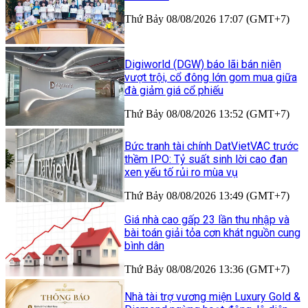
Thứ Bảy 08/08/2026 17:07 (GMT+7)
Digiworld (DGW) báo lãi bán niên
vượt trội, cổ đông lớn gom mua giữa
đà giảm giá cổ phiếu
Thứ Bảy 08/08/2026 13:52 (GMT+7)
Bức tranh tài chính DatVietVAC trước
thềm IPO: Tỷ suất sinh lời cao đan
xen yếu tố rủi ro mùa vụ
Thứ Bảy 08/08/2026 13:49 (GMT+7)
Giá nhà cao gấp 23 lần thu nhập và
bài toán giải tỏa cơn khát nguồn cung
bình dân
Thứ Bảy 08/08/2026 13:36 (GMT+7)
Nhà tài trợ vương miện Luxury Gold &