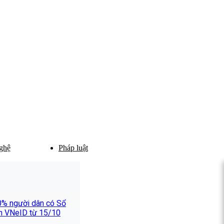
ghệ
Pháp luật
0% người dân có Sổ
ên VNeID từ 15/10