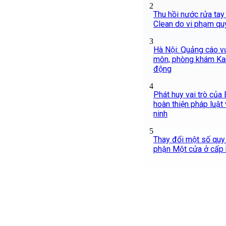
2
Thu hồi nước rửa tay
Clean do vi phạm qu
3
Hà Nội: Quảng cáo v
môn, phòng khám Ka
động
4
Phát huy vai trò của
hoàn thiện pháp luật
ninh
5
Thay đổi một số quy
phận Một cửa ở cấp b