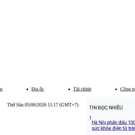
ân
Địa ốc
Tài chính
Công n
Thứ Sáu 05/06/2026 11:17 (GMT+7)
TIN ĐỌC NHIỀU
1
Hà Nội phấn đấu 10
sức khỏe điện tử tr