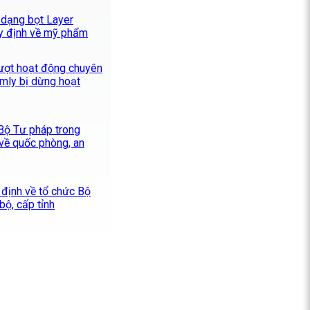
 dạng bọt Layer
y định về mỹ phẩm
ượt hoạt động chuyên
mly bị dừng hoạt
 Bộ Tư pháp trong
 về quốc phòng, an
 định về tổ chức Bộ
ộ, cấp tỉnh