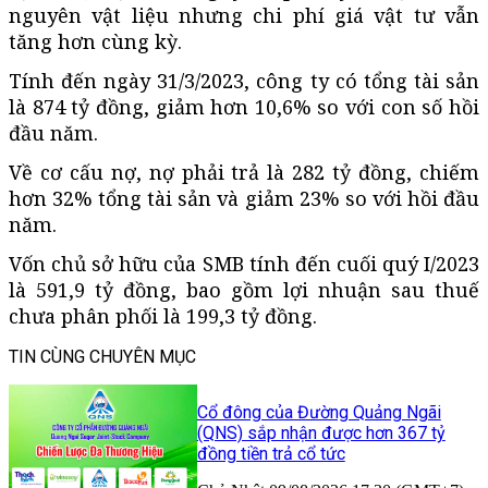
nguyên vật liệu nhưng chi phí giá vật tư vẫn
tăng hơn cùng kỳ.
Tính đến ngày 31/3/2023, công ty có tổng tài sản
là 874 tỷ đồng, giảm hơn 10,6% so với con số hồi
đầu năm.
Về cơ cấu nợ, nợ phải trả là 282 tỷ đồng, chiếm
hơn 32% tổng tài sản và giảm 23% so với hồi đầu
năm.
Vốn chủ sở hữu của SMB tính đến cuối quý I/2023
là 591,9 tỷ đồng, bao gồm lợi nhuận sau thuế
chưa phân phối là 199,3 tỷ đồng.
TIN CÙNG CHUYÊN MỤC
Cổ đông của Đường Quảng Ngãi
(QNS) sắp nhận được hơn 367 tỷ
đồng tiền trả cổ tức