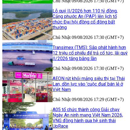
Chủ Nhật 09/08/2026 17:30 (GMT+7)
Lỗ quý II/2026 hơn 110 tỷ đồng,
Cảng phước An (PAP) lên lịch tổ
chức Đại hội đồng cổ đông bất
thường
Chủ Nhật 09/08/2026 17:30 (GMT+7)
Transimex (TMS): Sắp phát hành hơn
12 triệu cổ phiếu để trả cổ tức, lãi quý
II/2026 tăng bằng lần
Chủ Nhật 09/08/2026 17:30 (GMT+7)
AEON rút khỏi mảng siêu thị tại Thái
Lan, dồn lực vào 'cuộc đua' bán lẻ ở
Việt Nam
Chủ Nhật 09/08/2026 17:29 (GMT+7)
A05 tổ chức thành công Giải chạy
Ngày An ninh mạng Việt Nam 2026,
VNG đồng hành qua hệ sinh thái
UpRace