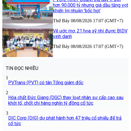
hơn 90.000 tỷ nhưng giá dầu tăng vọt
khiến lợi nhuận 'bốc hơi'
Thứ Bảy 08/08/2026 17:07 (GMT+7)
Vẽ ước mơ, 21 họa sỹ nhí được BIDV
vinh danh
Thứ Bảy 08/08/2026 17:07 (GMT+7)
TIN ĐỌC NHIỀU
1
PVTrans (PVT) có tân Tổng giám đốc
2
Hóa chất Đức Giang (DGC) thay loạt nhân sự cấp cao sau
khởi tố, chốt chi hàng nghìn tỷ đồng cổ tức
3
DIC Corp (DIG) dự phát hành hơn 47 triệu cổ phiếu để trả
cổ tức