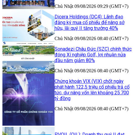
Chủ Nhật 09/08/2026 09:29 (GMT+7)
Dicera Holdings (DC4): Lãnh đạo
đăng ký mua cổ phiếu để nâng sở
hữu, lãi quý II tăng trưởng 40%
Chủ Nhật 09/08/2026 08:40 (GMT+7)
Sonadezi Châu Đức (SZC) chính thức
đóng Xí nghiệp Golf, lợi nhuận nửa
đầu năm giảm 80%
Chủ Nhật 09/08/2026 08:40 (GMT+7)
Chứng khoán VIX (VIX) chốt ngày
phát hành 122,5 triệu cổ phiếu trả cổ
tức, dự nâng vốn lên khoảng 25.700
tỷ đồng
Chủ Nhật 09/08/2026 08:40 (GMT+7)
PVOIL (OIL): Doanh thu quý II đạt