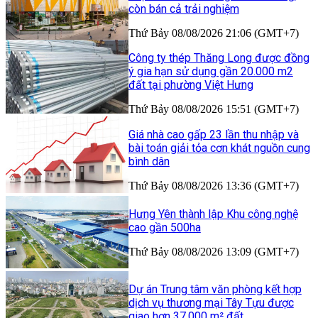
còn bán cả trải nghiệm
Thứ Bảy 08/08/2026 21:06 (GMT+7)
Công ty thép Thăng Long được đồng
ý gia hạn sử dụng gần 20.000 m2
đất tại phường Việt Hưng
Thứ Bảy 08/08/2026 15:51 (GMT+7)
Giá nhà cao gấp 23 lần thu nhập và
bài toán giải tỏa cơn khát nguồn cung
bình dân
Thứ Bảy 08/08/2026 13:36 (GMT+7)
Hưng Yên thành lập Khu công nghệ
cao gần 500ha
Thứ Bảy 08/08/2026 13:09 (GMT+7)
Dự án Trung tâm văn phòng kết hợp
dịch vụ thương mại Tây Tựu được
giao hơn 37.000 m² đất