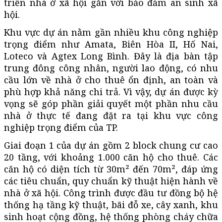
triển nhà ở xã hội gắn với bảo đảm an sinh xã
hội.
Khu vực dự án nằm gần nhiều khu công nghiệp
trọng điểm như Amata, Biên Hòa II, Hố Nai,
Loteco và Agtex Long Bình. Đây là địa bàn tập
trung đông công nhân, người lao động, có nhu
cầu lớn về nhà ở cho thuê ổn định, an toàn và
phù hợp khả năng chi trả. Vì vậy, dự án được kỳ
vọng sẽ góp phần giải quyết một phần nhu cầu
nhà ở thực tế đang đặt ra tại khu vực công
nghiệp trọng điểm của TP.
Giai đoạn 1 của dự án gồm 2 block chung cư cao
20 tầng, với khoảng 1.000 căn hộ cho thuê. Các
căn hộ có diện tích từ 30m² đến 70m², đáp ứng
các tiêu chuẩn, quy chuẩn kỹ thuật hiện hành về
nhà ở xã hội. Công trình được đầu tư đồng bộ hệ
thống hạ tầng kỹ thuật, bãi đỗ xe, cây xanh, khu
sinh hoạt cộng đồng, hệ thống phòng cháy chữa