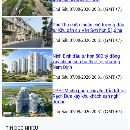
Thứ Sáu 07/08/2026 20:31 (GMT+7)
Phú Thọ chấp thuận chủ trương đầu
tư Khu dân cư Vân Sơn hơn 51,6 ha
Thứ Sáu 07/08/2026 20:31 (GMT+7)
Ninh Bình đầu tư hơn 500 tỷ đồng
xây chung cư cho thuê tại phường
Nam Định
Thứ Sáu 07/08/2026 20:31 (GMT+7)
TP.HCM cho phép chuyển đổi đất tại
Rạch Dừa xây khu khách sạn nghỉ
dưỡng
Thứ Sáu 07/08/2026 20:31 (GMT+7)
TIN ĐỌC NHIỀU