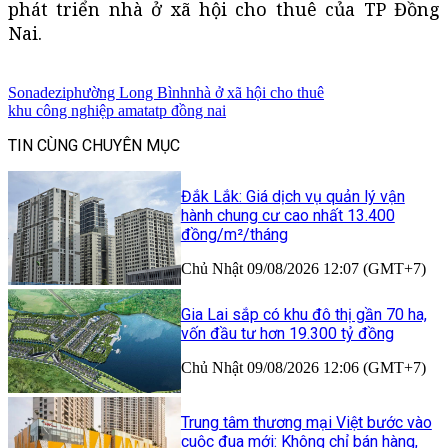
phát triển nhà ở xã hội cho thuê của TP Đồng
Nai.
Sonadezi
phường Long Bình
nhà ở xã hội cho thuê
khu công nghiệp amata
tp đồng nai
TIN CÙNG CHUYÊN MỤC
Đắk Lắk: Giá dịch vụ quản lý vận
hành chung cư cao nhất 13.400
đồng/m²/tháng
Chủ Nhật 09/08/2026 12:07 (GMT+7)
Gia Lai sắp có khu đô thị gần 70 ha,
vốn đầu tư hơn 19.300 tỷ đồng
Chủ Nhật 09/08/2026 12:06 (GMT+7)
Trung tâm thương mại Việt bước vào
cuộc đua mới: Không chỉ bán hàng,