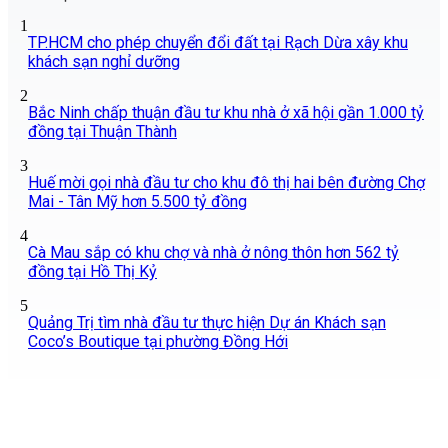
1
TP.HCM cho phép chuyển đổi đất tại Rạch Dừa xây khu
khách sạn nghỉ dưỡng
2
Bắc Ninh chấp thuận đầu tư khu nhà ở xã hội gần 1.000 tỷ
đồng tại Thuận Thành
3
Huế mời gọi nhà đầu tư cho khu đô thị hai bên đường Chợ
Mai - Tân Mỹ hơn 5.500 tỷ đồng
4
Cà Mau sắp có khu chợ và nhà ở nông thôn hơn 562 tỷ
đồng tại Hồ Thị Kỷ
5
Quảng Trị tìm nhà đầu tư thực hiện Dự án Khách sạn
Coco’s Boutique tại phường Đồng Hới