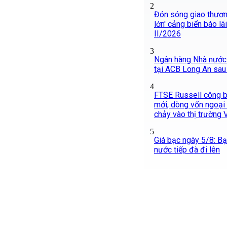
2
Đón sóng giao thương
lớn' cảng biển báo lã
II/2026
3
Ngân hàng Nhà nước c
tại ACB Long An sau 
4
FTSE Russell công b
mới, dòng vốn ngoại
chảy vào thị trường 
5
Giá bạc ngày 5/8: Bạc
nước tiếp đà đi lên