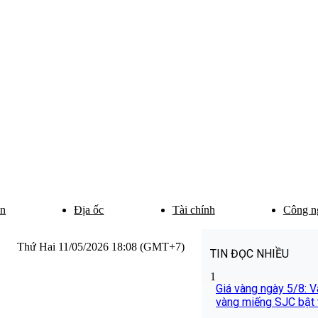
ân
Địa ốc
Tài chính
Công n
Thứ Hai 11/05/2026 18:08 (GMT+7)
TIN ĐỌC NHIỀU
1
Giá vàng ngày 5/8: Và
vàng miếng SJC bật