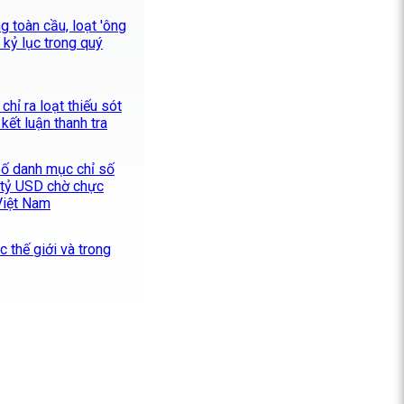
 toàn cầu, loạt 'ông
i kỷ lục trong quý
hỉ ra loạt thiếu sót
kết luận thanh tra
ố danh mục chỉ số
 tỷ USD chờ chực
Việt Nam
 thế giới và trong