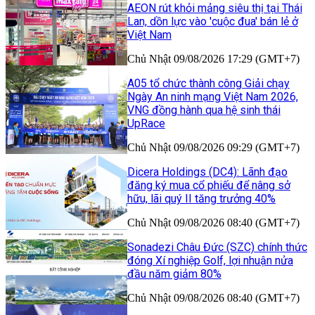
AEON rút khỏi mảng siêu thị tại Thái
Lan, dồn lực vào 'cuộc đua' bán lẻ ở
Việt Nam
Chủ Nhật 09/08/2026 17:29 (GMT+7)
A05 tổ chức thành công Giải chạy
Ngày An ninh mạng Việt Nam 2026,
VNG đồng hành qua hệ sinh thái
UpRace
Chủ Nhật 09/08/2026 09:29 (GMT+7)
Dicera Holdings (DC4): Lãnh đạo
đăng ký mua cổ phiếu để nâng sở
hữu, lãi quý II tăng trưởng 40%
Chủ Nhật 09/08/2026 08:40 (GMT+7)
Sonadezi Châu Đức (SZC) chính thức
đóng Xí nghiệp Golf, lợi nhuận nửa
đầu năm giảm 80%
Chủ Nhật 09/08/2026 08:40 (GMT+7)