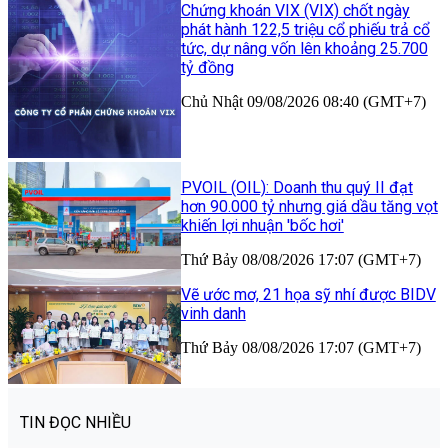
Chứng khoán VIX (VIX) chốt ngày
phát hành 122,5 triệu cổ phiếu trả cổ
tức, dự nâng vốn lên khoảng 25.700
tỷ đồng
Chủ Nhật 09/08/2026 08:40 (GMT+7)
PVOIL (OIL): Doanh thu quý II đạt
hơn 90.000 tỷ nhưng giá dầu tăng vọt
khiến lợi nhuận 'bốc hơi'
Thứ Bảy 08/08/2026 17:07 (GMT+7)
Vẽ ước mơ, 21 họa sỹ nhí được BIDV
vinh danh
Thứ Bảy 08/08/2026 17:07 (GMT+7)
TIN ĐỌC NHIỀU