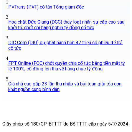
1
PVTrans (PVT) có tân Tổng giám đốc
2
Hóa chất Đức Giang (DGC) thay loạt nhân sự cấp cao sau
khởi tố, chốt chi hàng nghìn tỷ đồng cổ tức
3
DIC Corp (DIG) dự phát hành hơn 47 triệu cổ phiếu để trả
cổ tức
4
FPT Online (FOC) chốt quyền chia cổ tức bằng tiền mặt tỷ
lệ 100%, cổ đông lớn thu về hàng chục tỷ đồng
5
Giá nhà cao gấp 23 lần thu nhập và bài toán giải tỏa cơn
khát nguồn cung bình dân
Giấy phép số 180/GP-BTTTT do Bộ TTTT cấp ngày 5/7/2024