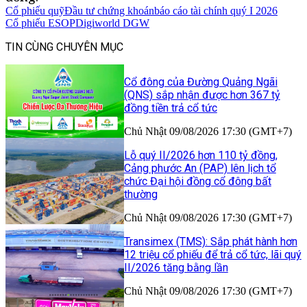
Cổ phiếu quỹ
Đầu tư chứng khoán
báo cáo tài chính quý I 2026
Cổ phiếu ESOP
Digiworld DGW
TIN CÙNG CHUYÊN MỤC
Cổ đông của Đường Quảng Ngãi
(QNS) sắp nhận được hơn 367 tỷ
đồng tiền trả cổ tức
Chủ Nhật 09/08/2026 17:30 (GMT+7)
Lỗ quý II/2026 hơn 110 tỷ đồng,
Cảng phước An (PAP) lên lịch tổ
chức Đại hội đồng cổ đông bất
thường
Chủ Nhật 09/08/2026 17:30 (GMT+7)
Transimex (TMS): Sắp phát hành hơn
12 triệu cổ phiếu để trả cổ tức, lãi quý
II/2026 tăng bằng lần
Chủ Nhật 09/08/2026 17:30 (GMT+7)