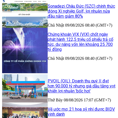
Sonadezi Châu Đức (SZC) chính thức
đóng Xí nghiệp Golf, lợi nhuận nửa
đầu năm giảm 80%
Chủ Nhật 09/08/2026 08:40 (GMT+7)
Chứng khoán VIX (VIX) chốt ngày
phát hành 122,5 triệu cổ phiếu trả cổ
tức, dự nâng vốn lên khoảng 25.700
tỷ đồng
Chủ Nhật 09/08/2026 08:40 (GMT+7)
PVOIL (OIL): Doanh thu quý II đạt
hơn 90.000 tỷ nhưng giá dầu tăng vọt
khiến lợi nhuận 'bốc hơi'
Thứ Bảy 08/08/2026 17:07 (GMT+7)
Vẽ ước mơ, 21 họa sỹ nhí được BIDV
vinh danh