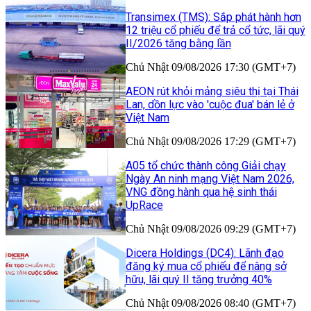
Transimex (TMS): Sắp phát hành hơn
12 triệu cổ phiếu để trả cổ tức, lãi quý
II/2026 tăng bằng lần
Chủ Nhật 09/08/2026 17:30 (GMT+7)
AEON rút khỏi mảng siêu thị tại Thái
Lan, dồn lực vào 'cuộc đua' bán lẻ ở
Việt Nam
Chủ Nhật 09/08/2026 17:29 (GMT+7)
A05 tổ chức thành công Giải chạy
Ngày An ninh mạng Việt Nam 2026,
VNG đồng hành qua hệ sinh thái
UpRace
Chủ Nhật 09/08/2026 09:29 (GMT+7)
Dicera Holdings (DC4): Lãnh đạo
đăng ký mua cổ phiếu để nâng sở
hữu, lãi quý II tăng trưởng 40%
Chủ Nhật 09/08/2026 08:40 (GMT+7)