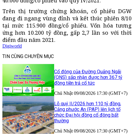
40.000 đồng/cổ phiếu vào quý IV/2021.
Trên thị trường chứng khoán, cổ phiếu DGW
đang đi ngang vùng đỉnh và kết thúc phiên 8/10
tại mức 115.900 đồng/cổ phiếu. Vốn hóa tương
ứng hơn 10.200 tỷ đồng, gấp 2,7 lần so với thời
điểm đầu năm 2021.
Digiworld
TIN CÙNG CHUYÊN MỤC
Cổ đông của Đường Quảng Ngãi
(QNS) sắp nhận được hơn 367 tỷ
đồng tiền trả cổ tức
Chủ Nhật 09/08/2026 17:30 (GMT+7)
Lỗ quý II/2026 hơn 110 tỷ đồng,
Cảng phước An (PAP) lên lịch tổ
chức Đại hội đồng cổ đông bất
thường
Chủ Nhật 09/08/2026 17:30 (GMT+7)