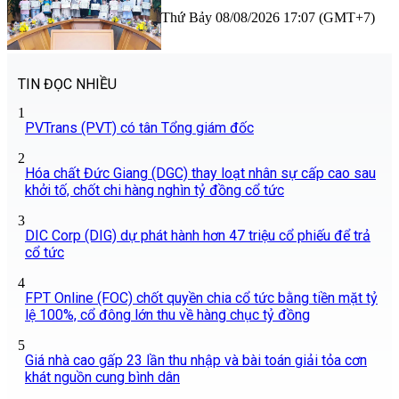
Thứ Bảy 08/08/2026 17:07 (GMT+7)
TIN ĐỌC NHIỀU
1
PVTrans (PVT) có tân Tổng giám đốc
2
Hóa chất Đức Giang (DGC) thay loạt nhân sự cấp cao sau
khởi tố, chốt chi hàng nghìn tỷ đồng cổ tức
3
DIC Corp (DIG) dự phát hành hơn 47 triệu cổ phiếu để trả
cổ tức
4
FPT Online (FOC) chốt quyền chia cổ tức bằng tiền mặt tỷ
lệ 100%, cổ đông lớn thu về hàng chục tỷ đồng
5
Giá nhà cao gấp 23 lần thu nhập và bài toán giải tỏa cơn
khát nguồn cung bình dân