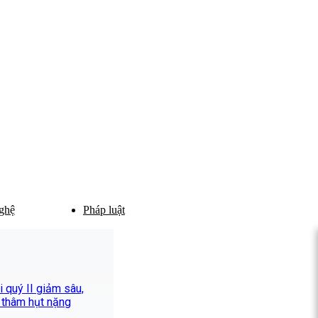
ghệ
Pháp luật
 quý II giảm sâu,
 thâm hụt nặng