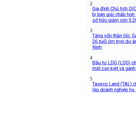
2
Gia đình Chủ tịch DIC
bị bán giải chấp hơn 8
sở hữu giảm còn 5,
3
Tăng vốn thần tốc, G
26 tuổi ôm trọn dự án
Ninh
4
Đầu tư LDG (LDG) chì
mặt cạn kiệt và gánh
5
Taseco Land (TAL) c
lập doanh nghiệp hạ