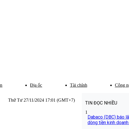
ân
Địa ốc
Tài chính
Công n
Thứ Tư 27/11/2024 17:01 (GMT+7)
TIN ĐỌC NHIỀU
1
Dabaco (DBC) báo lãi
dòng tiền kinh doanh