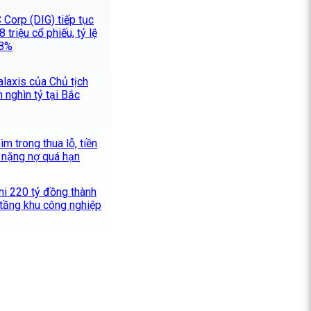
 Corp (DIG) tiếp tục
 triệu cổ phiếu, tỷ lệ
28%
alaxis của Chủ tịch
 nghìn tỷ tại Bắc
m trong thua lỗ, tiền
 nặng nợ quá hạn
hi 220 tỷ đồng thành
 tầng khu công nghiệp