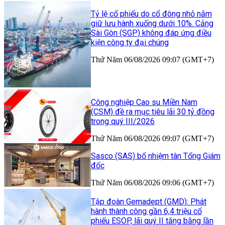
Tỷ lệ cổ phiếu do cổ đông nhỏ nắm
giữ lưu hành xuống dưới 10%. Cảng
Sài Gòn (SGP) không đáp ứng điều
kiện công ty đại chúng
Thứ Năm 06/08/2026 09:07 (GMT+7)
Công nghiệp Cao su Miền Nam
(CSM) đề ra mục tiêu lãi 30 tỷ đồng
trong quý III/2026
Thứ Năm 06/08/2026 09:07 (GMT+7)
Sasco (SAS) bổ nhiệm tân Tổng Giám
đốc
Thứ Năm 06/08/2026 09:06 (GMT+7)
Tập đoàn Gemadept (GMD): Phát
hành thành công gần 6,4 triệu cổ
phiếu ESOP, lãi quý II tăng bằng lần