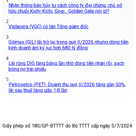
1
Nhận thông báo hủy tư cách công ty đại chúng, chủ sở
hữu chuỗi Kichi-Kichi, Gogi... Golden Gate nói gì?
2
Viglacera (VGC) có tân Tổng giám đốc
3
Gilimex (GIL) lãi trở lại trong quý II/2026 nhưng dòng tiền
kinh doanh âm kỷ lục hơn 680 tỷ đồng
4
Lãi ròng DIG tăng bằng lần nhờ dòng tiền nhàn rỗi, sạch
bóng nợ trái phiếu
5
Petrosetco (PET): Doanh thu quý II/2026 tăng gần 50%,
lãi sau thuế tăng gấp 1,8 lần
Giấy phép số 180/GP-BTTTT do Bộ TTTT cấp ngày 5/7/2024