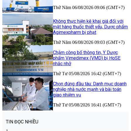
Thứ Năm 06/08/2026 09:06 (GMT+7)
Không thực hiện kê khai giá đối với
mặt hàng thuốc thiết yếu, Dược phẩm
Agimexpharm bị phạt
Thứ Năm 06/08/2026 09:03 (GMT+7)
Chậm công bố thông tin, Y Dược
phẩm Vimedimex (VMD) bị HoSE
nhắc nhở
Thứ Tư 05/08/2026 16:42 (GMT+7)
Chọn đúng đầu tàu: Danh mục doanh
nghiệp nhà nước mạnh và bài toán
giao nhiệm vụ
Thứ Tư 05/08/2026 16:41 (GMT+7)
TIN ĐỌC NHIỀU