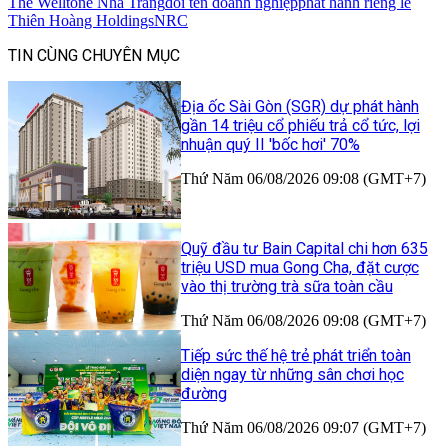
The Welltone Nha Trang
đổi tên doanh nghiệp
phát hành riêng lẻ
Thiên Hoàng Holdings
NRC
TIN CÙNG CHUYÊN MỤC
Địa ốc Sài Gòn (SGR) dự phát hành
gần 14 triệu cổ phiếu trả cổ tức, lợi
nhuận quý II 'bốc hơi' 70%
Thứ Năm 06/08/2026 09:08 (GMT+7)
Quỹ đầu tư Bain Capital chi hơn 635
triệu USD mua Gong Cha, đặt cược
vào thị trường trà sữa toàn cầu
Thứ Năm 06/08/2026 09:08 (GMT+7)
Tiếp sức thế hệ trẻ phát triển toàn
diện ngay từ những sân chơi học
đường
Thứ Năm 06/08/2026 09:07 (GMT+7)