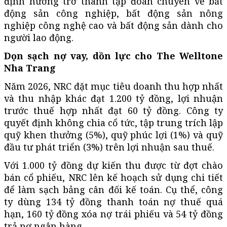
định hướng trở thành tập đoàn chuyên về bất
động sản công nghiệp, bất động sản nông
nghiệp công nghệ cao và bất động sản dành cho
người lao động.
Dọn sạch nợ vay, dồn lực cho The Welltone
Nha Trang
Năm 2026, NRC đặt mục tiêu doanh thu hợp nhất
và thu nhập khác đạt 1.200 tỷ đồng, lợi nhuận
trước thuế hợp nhất đạt 60 tỷ đồng. Công ty
quyết định không chia cổ tức, tập trung trích lập
quỹ khen thưởng (5%), quỹ phúc lợi (1%) và quỹ
đầu tư phát triển (3%) trên lợi nhuận sau thuế.
Với 1.000 tỷ đồng dự kiến thu được từ đợt chào
bán cổ phiếu, NRC lên kế hoạch sử dụng chi tiết
để làm sạch bảng cân đối kế toán. Cụ thể, công
ty dùng 134 tỷ đồng thanh toán nợ thuế quá
hạn, 160 tỷ đồng xóa nợ trái phiếu và 54 tỷ đồng
trả nợ ngân hàng.