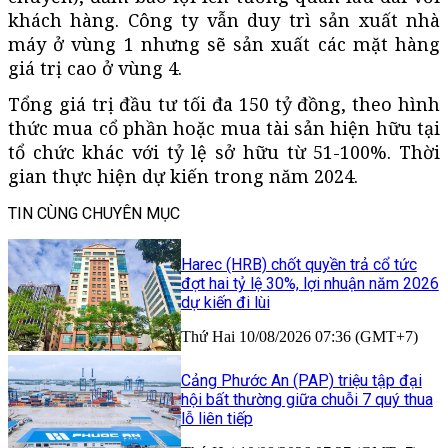
khách hàng. Công ty vẫn duy trì sản xuất nhà
máy ở vùng 1 nhưng sẽ sản xuất các mặt hàng
giá trị cao ở vùng 4.
Tổng giá trị đầu tư tối đa 150 tỷ đồng, theo hình
thức mua cổ phần hoặc mua tài sản hiện hữu tại
tổ chức khác với tỷ lệ sở hữu từ 51-100%. Thời
gian thực hiện dự kiến trong năm 2024.
TIN CÙNG CHUYÊN MỤC
Harec (HRB) chốt quyền trả cổ tức
đợt hai tỷ lệ 30%, lợi nhuận năm 2026
dự kiến đi lùi
Thứ Hai 10/08/2026 07:36 (GMT+7)
Cảng Phước An (PAP) triệu tập đại
hội bất thường giữa chuỗi 7 quý thua
lỗ liên tiếp