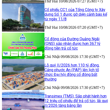
Thứ Hai 10/08/2026 07:27 (GMT+7)
Cổ phiếu CC1 của Tổng Công ty Xây
dựng Số 1 được gỡ diện cảnh báo kể
từ ngày 11/8
Thứ Hai 10/08/2026 07:20 (GMT+7)
Cổ đông của Đường Quảng Ngãi
(QNS) sắp nhận được hơn 367 tỷ
đồng tiền trả cổ tức
Chủ Nhật 09/08/2026 17:30 (GMT+7)
Lỗ quý II/2026 hơn 110 tỷ đồng,
Cảng phước An (PAP) lên lịch tổ
chức Đại hội đồng cổ đông bất
thường
Chủ Nhật 09/08/2026 17:30 (GMT+7)
Transimex (TMS): Sắp phát hành hơn
12 triệu cổ phiếu để trả cổ tức, lãi quý
II/2026 tăng bằng lần