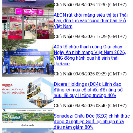
Chủ Nhật 09/08/2026 17:30 (GMT+7)
AEON rút khỏi mảng siêu thị tại Thái
Lan, dồn lực vào 'cuộc đua' bán lẻ ở
Việt Nam
Chủ Nhật 09/08/2026 17:29 (GMT+7)
A05 tổ chức thành công Giải chạy
Ngày An ninh mạng Việt Nam 2026,
VNG đồng hành qua hệ sinh thái
UpRace
Chủ Nhật 09/08/2026 09:29 (GMT+7)
Dicera Holdings (DC4): Lãnh đạo
đăng ký mua cổ phiếu để nâng sở
hữu, lãi quý II tăng trưởng 40%
Chủ Nhật 09/08/2026 08:40 (GMT+7)
Sonadezi Châu Đức (SZC) chính thức
đóng Xí nghiệp Golf, lợi nhuận nửa
đầu năm giảm 80%