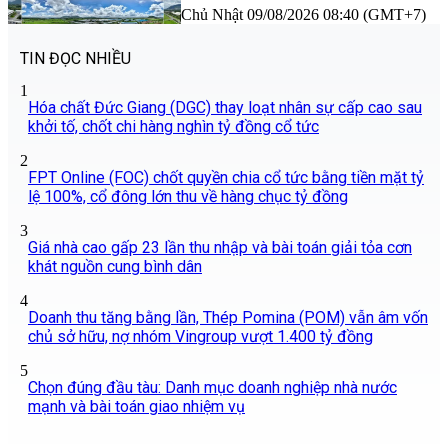
Chủ Nhật 09/08/2026 08:40 (GMT+7)
TIN ĐỌC NHIỀU
1
Hóa chất Đức Giang (DGC) thay loạt nhân sự cấp cao sau
khởi tố, chốt chi hàng nghìn tỷ đồng cổ tức
2
FPT Online (FOC) chốt quyền chia cổ tức bằng tiền mặt tỷ
lệ 100%, cổ đông lớn thu về hàng chục tỷ đồng
3
Giá nhà cao gấp 23 lần thu nhập và bài toán giải tỏa cơn
khát nguồn cung bình dân
4
Doanh thu tăng bằng lần, Thép Pomina (POM) vẫn âm vốn
chủ sở hữu, nợ nhóm Vingroup vượt 1.400 tỷ đồng
5
Chọn đúng đầu tàu: Danh mục doanh nghiệp nhà nước
mạnh và bài toán giao nhiệm vụ