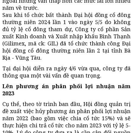
ngoái nhưng vẫn thấp hơn các mức lãi lớn nhiều
năm về trước.
Sau khi tổ chức bất thành Đại hội đồng cổ đông
thường niên 2024 lần 1 vào ngày 5/5 do không
đủ tỷ lệ cổ đông tham dự, Công ty cổ phần Sản
xuất Kinh doanh và Xuất nhập khẩu Bình Thạnh
(Gilimex, mã ck: GIL) đã tổ chức thành công Đại
hội đồng cổ đông thường niên lần 2 tại tỉnh Bà
Rịa - Vũng Tàu.
Tại đại hội diễn ra ngày 4/6 vừa qua, công ty đã
thông qua một vài vấn đề quan trọng.
Lên phương án phân phối lợi nhuận năm
2023
Cụ thể, theo tờ trình ban đầu, Hội đồng quản trị
đề xuất việc hủy phương án phân phối lợi nhuận
năm 2022 (bao gồm việc chia cổ tức 15%) và sẽ
thực hiện chi trả cổ tức cho năm 2023 với tỷ lệ 5-
10%. Lý do công ty đưa ra là cần cân đối nguồn