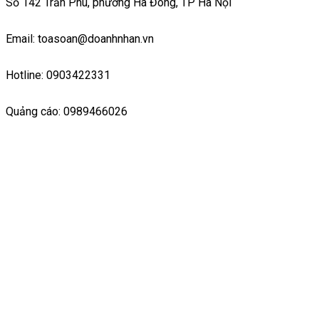
Số 142 Trần Phú, phường Hà Đông, TP Hà Nội
Email: toasoan@doanhnhan.vn
Hotline: 0903422331
Quảng cáo: 0989466026