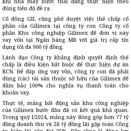
khi nhà máy nước thải đang thực hiện theo
đúng tiến độ đề ra.
Cổ đông GIL cũng phê duyệt việc thế chấp cổ
phần của Gilimex tại công ty con Công ty cổ
phần Khu công nghiệp Gilimex để đơn vị này
vay vốn tại Ngân hàng MB với giá trị cấp tín
dụng tối đa 900 tỷ đồng.
Lãnh đạo Công ty khẳng định quyết định thế
chấp là điều kiện bắt buộc để thực hiện dự án
KCN. Để đáp ứng vay vốn, công ty con đã phải
dùng (các) tài sản thuộc sở hữu của Gilimex để
đảm bảo 100% cho nghĩa vụ thanh toán cho
khoản vay.
Thực tế, mảng bất động sản khu công nghiệp
của Gilimex bước đầu đã có kết quả khả quan.
Trong quý I/2024, mảng này đóng góp hơn 77 tỷ
đồng doanh thu và 28 tỷ đồng lãi gộp toàn Công
ty, biên lãi gộp đạt 36%. Đây cũng là động lực