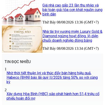
Giá nhà cao gấp 23 lần thu nhập và
bài toán giải tỏa cơn khát nguồn cung
bình dân
Thứ Bảy 08/08/2026 13:36 (GMT+7)
Nhà tài trợ vương miện Luxury Gold &
Diamond ngừng hoạt động, lộ diện
chuỗi doanh nghiệp đóng băng
Thứ Bảy 08/08/2026 13:34 (GMT+7)
TIN ĐỌC NHIỀU
1
Nhờ thời tiết thuận lợi và thúc đẩy bán hàng hiệu quả,
Habeco (BHN) báo lãi quý II/2026 tăng 50% so với cùng
kỳ
2
Xây dựng Hòa Bình (HBC) sắp phát hành hơn 51,4 triệu cổ
phiếu hoán đổi nợ