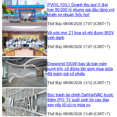
PVOIL (OIL): Doanh thu quý II đạt
hơn 90.000 tỷ nhưng giá dầu tăng vọt
khiến lợi nhuận 'bốc hơi'
Thứ Bảy 08/08/2026 17:07 (GMT+7)
Vẽ ước mơ, 21 họa sỹ nhí được BIDV
vinh danh
Thứ Bảy 08/08/2026 17:07 (GMT+7)
Digiworld (DGW) báo lãi bán niên
vượt trội, cổ đông lớn gom mua giữa
đà giảm giá cổ phiếu
Thứ Bảy 08/08/2026 13:52 (GMT+7)
Bức tranh tài chính DatVietVAC trước
thềm IPO: Tỷ suất sinh lời cao đan
xen yếu tố rủi ro mùa vụ
Thứ Bảy 08/08/2026 13:49 (GMT+7)