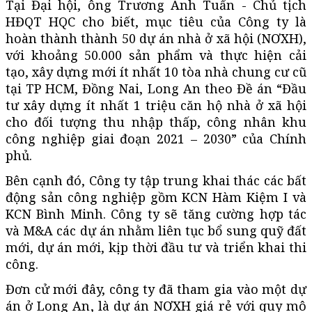
Tại Đại hội, ông Trương Anh Tuấn - Chủ tịch
HĐQT HQC cho biết, mục tiêu của Công ty là
hoàn thành thành 50 dự án nhà ở xã hội (NƠXH),
với khoảng 50.000 sản phẩm và thực hiện cải
tạo, xây dựng mới ít nhất 10 tòa nhà chung cư cũ
tại TP HCM, Đồng Nai, Long An theo Đề án “Đầu
tư xây dựng ít nhất 1 triệu căn hộ nhà ở xã hội
cho đối tượng thu nhập thấp, công nhân khu
công nghiệp giai đoạn 2021 – 2030” của Chính
phủ.
Bên cạnh đó, Công ty tập trung khai thác các bất
động sản công nghiệp gồm KCN Hàm Kiệm I và
KCN Bình Minh. Công ty sẽ tăng cường hợp tác
và M&A các dự án nhằm liên tục bổ sung quỹ đất
mới, dự án mới, kịp thời đầu tư và triển khai thi
công.
Đơn cử mới đây, công ty đã tham gia vào một dự
án ở Long An, là dự án NƠXH giá rẻ với quy mô