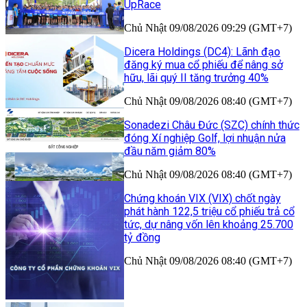
UpRace
Chủ Nhật 09/08/2026 09:29 (GMT+7)
Dicera Holdings (DC4): Lãnh đạo
đăng ký mua cổ phiếu để nâng sở
hữu, lãi quý II tăng trưởng 40%
Chủ Nhật 09/08/2026 08:40 (GMT+7)
Sonadezi Châu Đức (SZC) chính thức
đóng Xí nghiệp Golf, lợi nhuận nửa
đầu năm giảm 80%
Chủ Nhật 09/08/2026 08:40 (GMT+7)
Chứng khoán VIX (VIX) chốt ngày
phát hành 122,5 triệu cổ phiếu trả cổ
tức, dự nâng vốn lên khoảng 25.700
tỷ đồng
Chủ Nhật 09/08/2026 08:40 (GMT+7)