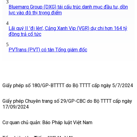
3
Bluemarq Group (DXG) tái cấu trúc danh mục đầu tư, dồn
lực vào đô thị trọng điểm
4
Lãi quý II 'đi lên', Cảng Xanh Vip (VGR) dự chi hơn 164 tỷ
đồng trả cổ tức
5
PVTrans (PVT) có tân Tổng giám đốc
Giấy phép số 180/GP-BTTTT do Bộ TTTT cấp ngày 5/7/2024
Giấy phép Chuyên trang số 29/GP-CBC do Bộ TTTT cấp ngày
17/09/2024
Cơ quan chủ quản: Báo Pháp luật Việt Nam