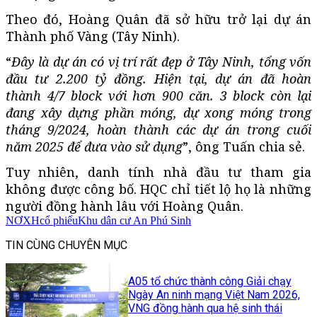
Theo đó, Hoàng Quân đã sở hữu trở lại dự án
Thành phố Vàng (Tây Ninh).
“
Đây là dự án có vị trí rất đẹp ở Tây Ninh, tổng vốn
đầu tư 2.200 tỷ đồng. Hiện tại, dự án đã hoàn
thành 4/7 block với hơn 900 căn. 3 block còn lại
đang xây dựng phần móng, dự xong móng trong
tháng 9/2024, hoàn thành các dự án trong cuối
năm 2025 để đưa vào sử dụng
”, ông Tuấn chia sẻ.
Tuy nhiên, danh tính nhà đầu tư tham gia
không được công bố. HQC chỉ tiết lộ họ là những
người đồng hành lâu với Hoàng Quân.
NƠXH
cổ phiếu
Khu dân cư An Phú Sinh
TIN CÙNG CHUYÊN MỤC
A05 tổ chức thành công Giải chạy
Ngày An ninh mạng Việt Nam 2026,
VNG đồng hành qua hệ sinh thái