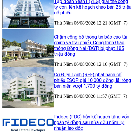
Tập đoàn Yeah1 (YEG) giải thể công
ty con, lên kế hoạch chào bán 25 triệu
cổ phiếu
Thứ Năm 06/08/2026 12:21 (GMT+7)
Chậm công bố thông tin báo cáo tài
chính và trái phiếu, Công trình Giao
thông Đồng Nai (DGT) bị phạt 185
triệu đồng
Thứ Năm 06/08/2026 12:16 (GMT+7)
Cơ Điện Lạnh (REE) phát hành cổ
phiếu ESOP giá 10.000 đồng, lãi ròng
bán niên vượt 1.700 tỷ đồng
Thứ Năm 06/08/2026 11:57 (GMT+7)
Fideco (FDC) hủy kế hoạch tăng vốn
ngàn tỷ đồng sau nửa đầu năm lợi
nhuận lao dốc