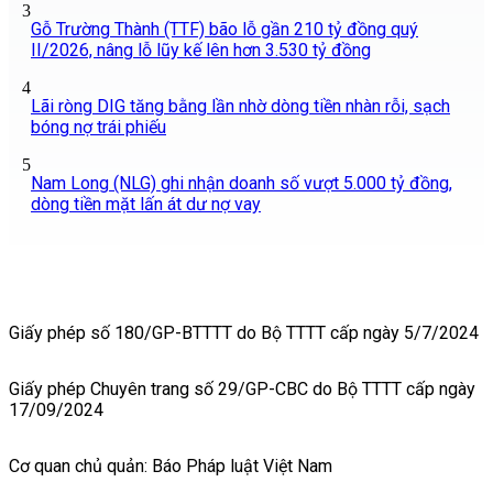
3
Gỗ Trường Thành (TTF) bão lỗ gần 210 tỷ đồng quý
II/2026, nâng lỗ lũy kế lên hơn 3.530 tỷ đồng
4
Lãi ròng DIG tăng bằng lần nhờ dòng tiền nhàn rỗi, sạch
bóng nợ trái phiếu
5
Nam Long (NLG) ghi nhận doanh số vượt 5.000 tỷ đồng,
dòng tiền mặt lấn át dư nợ vay
Giấy phép số 180/GP-BTTTT do Bộ TTTT cấp ngày 5/7/2024
Giấy phép Chuyên trang số 29/GP-CBC do Bộ TTTT cấp ngày
17/09/2024
Cơ quan chủ quản: Báo Pháp luật Việt Nam