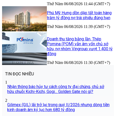
Thứ Năm 06/08/2026 11:44 (GMT+7)
Phú Mỹ Hưng dồn dập tất toán hàng
trăm tỷ đồng nợ trái phiếu đúng hạn
Thứ Năm 06/08/2026 11:39 (GMT+7)
Doanh thu tăng bằng lần, Thép
Pomina (POM) vẫn âm vốn chủ sở
hữu, nợ nhóm Vingroup vượt 1.400 tỷ
đồng
Thứ Năm 06/08/2026 11:30 (GMT+7)
TIN ĐỌC NHIỀU
1
Nhận thông báo hủy tư cách công ty đại chúng, chủ sở
hữu chuỗi Kichi-Kichi, Gogi... Golden Gate nói gì?
2
Gilimex (GIL) lãi trở lại trong quý II/2026 nhưng dòng tiền
kinh doanh âm kỷ lục hơn 680 tỷ đồng