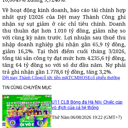
Về hoạt động kinh doanh, báo cáo tài chính hợp
nhất quý I/2026 của Dệt may Thành Công ghi
nhận sự sụt giảm ở các chỉ tiêu chính. Doanh
thu thuần đạt hơn 1.010 tỷ đồng, giảm nhẹ so
với cùng kỳ năm trước. Lợi nhuận sau thuế thu
nhập doanh nghiệp ghi nhận gần 65,9 tỷ đồng,
giảm 16,2%. Tại thời điểm cuối tháng 3/2026,
tổng tài sản công ty đạt mức hơn 4.235,6 tỷ đồng,
tăng 64 tỷ đồng so với số dư đầu năm. Nợ phải
trả ghi nhận gần 1.778,6 tỷ đồng, tăng 3,2%.
Dệt may Thành Công
cổ tức tiền mặt
TCM
HOSE
cổ phiếu thưởng
TIN CÙNG CHUYÊN MỤC
U11 CLB Bóng đá Hà Nội: Chiếc cúp
vô địch của cả hệ thống
Thứ Năm 06/08/2026 19:22 (GMT+7)