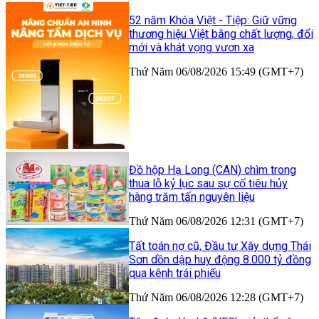
52 năm Khóa Việt - Tiệp: Giữ vững
thương hiệu Việt bằng chất lượng, đổi
mới và khát vọng vươn xa
Thứ Năm 06/08/2026 15:49 (GMT+7)
Đồ hộp Hạ Long (CAN) chìm trong
thua lỗ kỷ lục sau sự cố tiêu hủy
hàng trăm tấn nguyên liệu
Thứ Năm 06/08/2026 12:31 (GMT+7)
Tất toán nợ cũ, Đầu tư Xây dựng Thái
Sơn dồn dập huy động 8.000 tỷ đồng
qua kênh trái phiếu
Thứ Năm 06/08/2026 12:28 (GMT+7)