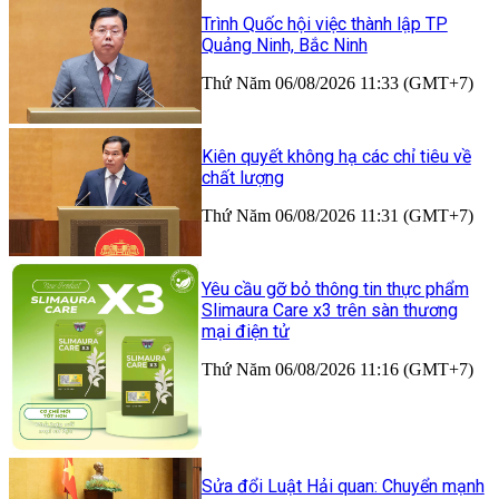
Trình Quốc hội việc thành lập TP
Quảng Ninh, Bắc Ninh
Thứ Năm 06/08/2026 11:33 (GMT+7)
Kiên quyết không hạ các chỉ tiêu về
chất lượng
Thứ Năm 06/08/2026 11:31 (GMT+7)
Yêu cầu gỡ bỏ thông tin thực phẩm
Slimaura Care x3 trên sàn thương
mại điện tử
Thứ Năm 06/08/2026 11:16 (GMT+7)
Sửa đổi Luật Hải quan: Chuyển mạnh