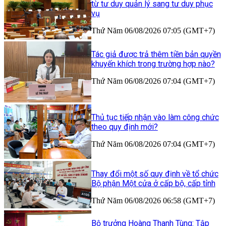
từ tư duy quản lý sang tư duy phục
vụ
Thứ Năm 06/08/2026 07:05 (GMT+7)
Tác giả được trả thêm tiền bản quyền
khuyến khích trong trường hợp nào?
Thứ Năm 06/08/2026 07:04 (GMT+7)
Thủ tục tiếp nhận vào làm công chức
theo quy định mới?
Thứ Năm 06/08/2026 07:04 (GMT+7)
Thay đổi một số quy định về tổ chức
Bộ phận Một cửa ở cấp bộ, cấp tỉnh
Thứ Năm 06/08/2026 06:58 (GMT+7)
Bộ trưởng Hoàng Thanh Tùng: Tập