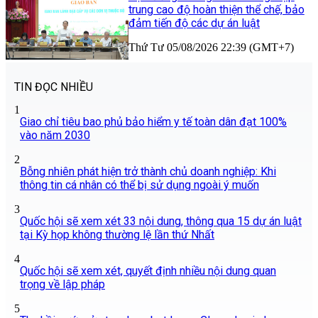
trung cao độ hoàn thiện thể chế, bảo
đảm tiến độ các dự án luật
Thứ Tư 05/08/2026 22:39 (GMT+7)
TIN ĐỌC NHIỀU
1
Giao chỉ tiêu bao phủ bảo hiểm y tế toàn dân đạt 100%
vào năm 2030
2
Bỗng nhiên phát hiện trở thành chủ doanh nghiệp: Khi
thông tin cá nhân có thể bị sử dụng ngoài ý muốn
3
Quốc hội sẽ xem xét 33 nội dung, thông qua 15 dự án luật
tại Kỳ họp không thường lệ lần thứ Nhất
4
Quốc hội sẽ xem xét, quyết định nhiều nội dung quan
trọng về lập pháp
5