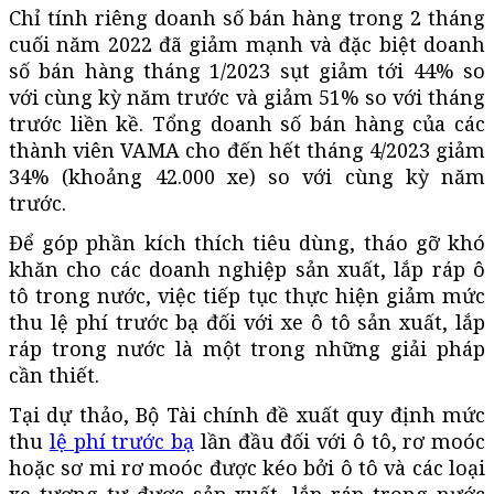
Chỉ tính riêng doanh số bán hàng trong 2 tháng
cuối năm 2022 đã giảm mạnh và đặc biệt doanh
số bán hàng tháng 1/2023 sụt giảm tới 44% so
với cùng kỳ năm trước và giảm 51% so với tháng
trước liền kề. Tổng doanh số bán hàng của các
thành viên VAMA cho đến hết tháng 4/2023 giảm
34% (khoảng 42.000 xe) so với cùng kỳ năm
trước.
Để góp phần kích thích tiêu dùng, tháo gỡ khó
khăn cho các doanh nghiệp sản xuất, lắp ráp ô
tô trong nước, việc tiếp tục thực hiện giảm mức
thu lệ phí trước bạ đối với xe ô tô sản xuất, lắp
ráp trong nước là một trong những giải pháp
cần thiết.
Tại dự thảo, Bộ Tài chính đề xuất quy định mức
thu
lệ phí trước bạ
lần đầu đối với ô tô, rơ moóc
hoặc sơ mi rơ moóc được kéo bởi ô tô và các loại
xe tương tự được sản xuất, lắp ráp trong nước