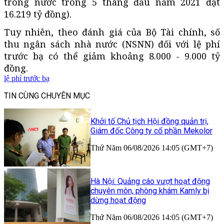
trong nước trong 5 tháng đầu năm 2021 đạt
16.219 tỷ đồng).
Tuy nhiên, theo đánh giá của Bộ Tài chính, số
thu ngân sách nhà nước (NSNN) đối với lệ phí
trước bạ có thể giảm khoảng 8.000 - 9.000 tỷ
đồng.
lệ phí trước bạ
TIN CÙNG CHUYÊN MỤC
Khởi tố Chủ tịch Hội đồng quản trị,
Giám đốc Công ty cổ phần Mekolor
Thứ Năm 06/08/2026 14:05 (GMT+7)
Hà Nội: Quảng cáo vượt hoạt động
chuyên môn, phòng khám Kamly bị
dừng hoạt động
Thứ Năm 06/08/2026 14:05 (GMT+7)