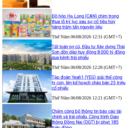
Đồ hộp Hạ Long (CAN) chìm trong
thua lỗ kỷ lục sau sự cố tiêu hủy
hàng trăm tấn nguyên liệu
Thứ Năm 06/08/2026 12:31 (GMT+7)
Tất toán nợ cũ, Đầu tư Xây dựng Thái
Sơn dồn dập huy động 8.000 tỷ đồng
qua kênh trái phiếu
Thứ Năm 06/08/2026 12:28 (GMT+7)
Tập đoàn Yeah1 (YEG) giải thể công
ty con, lên kế hoạch chào bán 25 triệu
cổ phiếu
Thứ Năm 06/08/2026 12:21 (GMT+7)
Chậm công bố thông tin báo cáo tài
chính và trái phiếu, Công trình Giao
thông Đồng Nai (DGT) bị phạt 185
triệu đồng