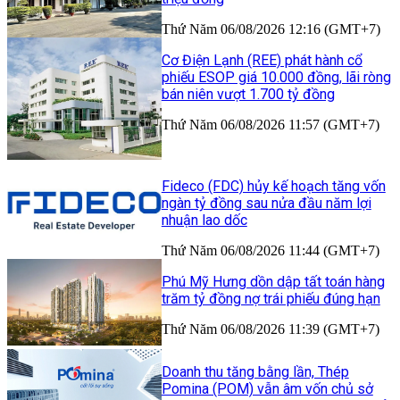
Thứ Năm 06/08/2026 12:16 (GMT+7)
Cơ Điện Lạnh (REE) phát hành cổ
phiếu ESOP giá 10.000 đồng, lãi ròng
bán niên vượt 1.700 tỷ đồng
Thứ Năm 06/08/2026 11:57 (GMT+7)
Fideco (FDC) hủy kế hoạch tăng vốn
ngàn tỷ đồng sau nửa đầu năm lợi
nhuận lao dốc
Thứ Năm 06/08/2026 11:44 (GMT+7)
Phú Mỹ Hưng dồn dập tất toán hàng
trăm tỷ đồng nợ trái phiếu đúng hạn
Thứ Năm 06/08/2026 11:39 (GMT+7)
Doanh thu tăng bằng lần, Thép
Pomina (POM) vẫn âm vốn chủ sở