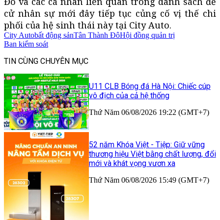
Đô và các cá nhân liên quan trong danh sách đề
cử nhân sự mới đây tiếp tục củng cố vị thế chi
phối của hệ sinh thái này tại City Auto.
City Auto
bất động sản
Tân Thành Đô
Hội đồng quản trị
Ban kiểm soát
TIN CÙNG CHUYÊN MỤC
U11 CLB Bóng đá Hà Nội: Chiếc cúp
vô địch của cả hệ thống
Thứ Năm 06/08/2026 19:22 (GMT+7)
52 năm Khóa Việt - Tiệp: Giữ vững
thương hiệu Việt bằng chất lượng, đổi
mới và khát vọng vươn xa
Thứ Năm 06/08/2026 15:49 (GMT+7)