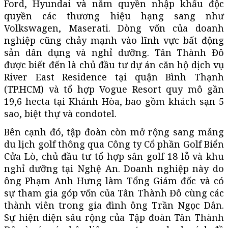
Ford, Hyundai và nắm quyền nhập khẩu độc
quyền các thương hiệu hạng sang như
Volkswagen, Maserati. Dòng vốn của doanh
nghiệp cũng chảy mạnh vào lĩnh vực bất động
sản dân dụng và nghỉ dưỡng. Tân Thành Đô
được biết đến là chủ đầu tư dự án căn hộ dịch vụ
River East Residence tại quận Bình Thạnh
(TP.HCM) và tổ hợp Vogue Resort quy mô gần
19,6 hecta tại Khánh Hòa, bao gồm khách sạn 5
sao, biệt thự và condotel.
Bên cạnh đó, tập đoàn còn mở rộng sang mảng
du lịch golf thông qua Công ty Cổ phần Golf Biển
Cửa Lò, chủ đầu tư tổ hợp sân golf 18 lỗ và khu
nghỉ dưỡng tại Nghệ An. Doanh nghiệp này do
ông Phạm Anh Hưng làm Tổng Giám đốc và có
sự tham gia góp vốn của Tân Thành Đô cùng các
thành viên trong gia đình ông Trần Ngọc Dân.
Sự hiện diện sâu rộng của Tập đoàn Tân Thành