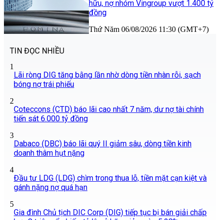
hữu, nợ nhóm Vingroup vượt 1.400 tỷ
đồng
Thứ Năm 06/08/2026 11:30 (GMT+7)
TIN ĐỌC NHIỀU
1
Lãi ròng DIG tăng bằng lần nhờ dòng tiền nhàn rỗi, sạch
bóng nợ trái phiếu
2
Coteccons (CTD) báo lãi cao nhất 7 năm, dư nợ tài chính
tiến sát 6.000 tỷ đồng
3
Dabaco (DBC) báo lãi quý II giảm sâu, dòng tiền kinh
doanh thâm hụt nặng
4
Đầu tư LDG (LDG) chìm trong thua lỗ, tiền mặt cạn kiệt và
gánh nặng nợ quá hạn
5
Gia đình Chủ tịch DIC Corp (DIG) tiếp tục bị bán giải chấp