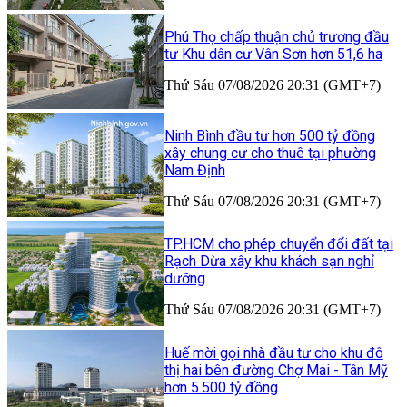
Phú Thọ chấp thuận chủ trương đầu
tư Khu dân cư Vân Sơn hơn 51,6 ha
Thứ Sáu 07/08/2026 20:31 (GMT+7)
Ninh Bình đầu tư hơn 500 tỷ đồng
xây chung cư cho thuê tại phường
Nam Định
Thứ Sáu 07/08/2026 20:31 (GMT+7)
TP.HCM cho phép chuyển đổi đất tại
Rạch Dừa xây khu khách sạn nghỉ
dưỡng
Thứ Sáu 07/08/2026 20:31 (GMT+7)
Huế mời gọi nhà đầu tư cho khu đô
thị hai bên đường Chợ Mai - Tân Mỹ
hơn 5.500 tỷ đồng