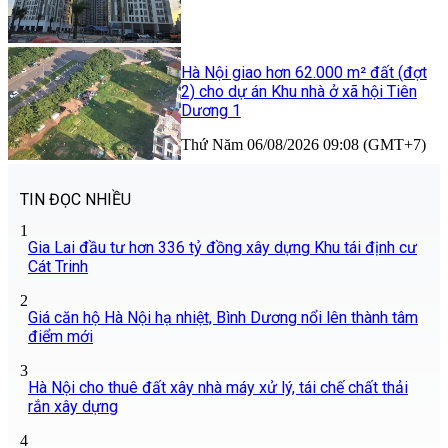
Hà Nội giao hơn 62.000 m² đất (đợt
2) cho dự án Khu nhà ở xã hội Tiên
Dương 1
Thứ Năm 06/08/2026 09:08 (GMT+7)
TIN ĐỌC NHIỀU
1
Gia Lai đầu tư hơn 336 tỷ đồng xây dựng Khu tái định cư
Cát Trinh
2
Giá căn hộ Hà Nội hạ nhiệt, Bình Dương nổi lên thành tâm
điểm mới
3
Hà Nội cho thuê đất xây nhà máy xử lý, tái chế chất thải
rắn xây dựng
4