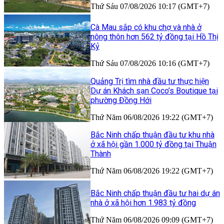
Thứ Sáu 07/08/2026 10:17 (GMT+7)
Cà Mau sắp có khu chợ và nhà ở
nông thôn hơn 562 tỷ đồng tại Hồ Thị
Kỷ
Thứ Sáu 07/08/2026 10:16 (GMT+7)
Quảng Trị tìm nhà đầu tư thực hiện
Dự án Khách sạn Coco’s Boutique tại
phường Đồng Hới
Thứ Năm 06/08/2026 19:22 (GMT+7)
Bắc Ninh chấp thuận đầu tư khu nhà
ở xã hội gần 1.000 tỷ đồng tại Thuận
Thành
Thứ Năm 06/08/2026 19:22 (GMT+7)
Bắc Ninh chấp thuận đầu tư hai dự án
nhà ở xã hội hơn 1.983 tỷ đồng
Thứ Năm 06/08/2026 09:09 (GMT+7)