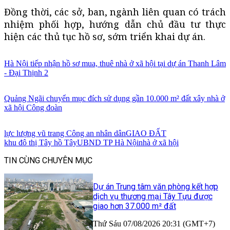
Đồng thời, các sở, ban, ngành liên quan có trách
nhiệm phối hợp, hướng dẫn chủ đầu tư thực
hiện các thủ tục hồ sơ, sớm triển khai dự án.
Hà Nội tiếp nhận hồ sơ mua, thuê nhà ở xã hội tại dự án Thanh Lâm
- Đại Thịnh 2
Quảng Ngãi chuyển mục đích sử dụng gần 10.000 m² đất xây nhà ở
xã hội Công đoàn
lực lượng vũ trang Công an nhân dân
GIAO ĐẤT
khu đô thị Tây hồ Tây
UBND TP Hà Nội
nhà ở xã hội
TIN CÙNG CHUYÊN MỤC
Dự án Trung tâm văn phòng kết hợp
dịch vụ thương mại Tây Tựu được
giao hơn 37.000 m² đất
Thứ Sáu 07/08/2026 20:31 (GMT+7)