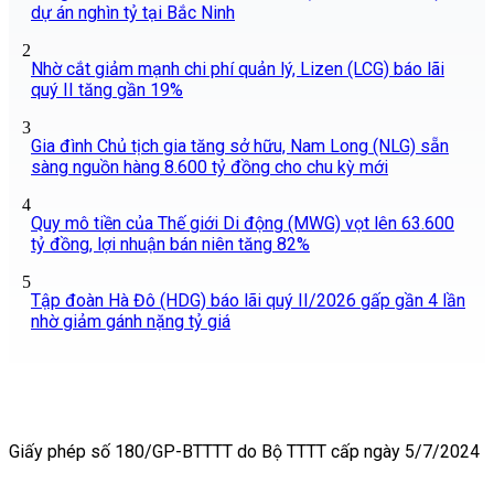
dự án nghìn tỷ tại Bắc Ninh
2
Nhờ cắt giảm mạnh chi phí quản lý, Lizen (LCG) báo lãi
quý II tăng gần 19%
3
Gia đình Chủ tịch gia tăng sở hữu, Nam Long (NLG) sẵn
sàng nguồn hàng 8.600 tỷ đồng cho chu kỳ mới
4
Quy mô tiền của Thế giới Di động (MWG) vọt lên 63.600
tỷ đồng, lợi nhuận bán niên tăng 82%
5
Tập đoàn Hà Đô (HDG) báo lãi quý II/2026 gấp gần 4 lần
nhờ giảm gánh nặng tỷ giá
Giấy phép số 180/GP-BTTTT do Bộ TTTT cấp ngày 5/7/2024