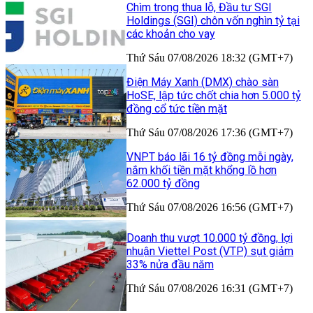
Chìm trong thua lỗ, Đầu tư SGI
Holdings (SGI) chôn vốn nghìn tỷ tại
các khoản cho vay
Thứ Sáu 07/08/2026 18:32 (GMT+7)
Điện Máy Xanh (DMX) chào sàn
HoSE, lập tức chốt chia hơn 5.000 tỷ
đồng cổ tức tiền mặt
Thứ Sáu 07/08/2026 17:36 (GMT+7)
VNPT báo lãi 16 tỷ đồng mỗi ngày,
nắm khối tiền mặt khổng lồ hơn
62.000 tỷ đồng
Thứ Sáu 07/08/2026 16:56 (GMT+7)
Doanh thu vượt 10.000 tỷ đồng, lợi
nhuận Viettel Post (VTP) sụt giảm
33% nửa đầu năm
Thứ Sáu 07/08/2026 16:31 (GMT+7)