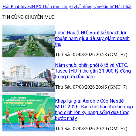
Hải Phát Invest
HPX
Thâu tóm công ty
bất động sản
Đầu tư Hải Phát
TIN CÙNG CHUYÊN MỤC
Long Hậu (LHG) vượt kế hoạch lợi
nhuận năm giữa đà suy giảm doanh
thu
Thứ Sáu 07/08/2026 20:53 (GMT+7)
Nắm chuỗi phân phối ô tô và VETC,
Tasco (HUT) thu gần 21.900 tỷ đồng
trong nửa đầu năm
Thứ Sáu 07/08/2026 20:46 (GMT+7)
Khép lại giải Aerobic Cúp Nestlé
MILO 2026: Sân chơi học đường giúp
học sinh rèn kỹ năng sống qua từng
bước nhảy
Thứ Sáu 07/08/2026 20:29 (GMT+7)