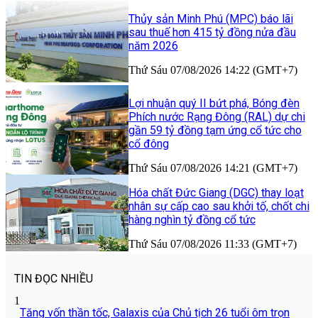
Thủy sản Minh Phú (MPC) báo lãi
sau thuế hơn 415 tỷ đồng nửa đầu
năm 2026
Thứ Sáu 07/08/2026 14:22 (GMT+7)
Lợi nhuận quý II bứt phá, Bóng đèn
Phích nước Rạng Đông (RAL) dự chi
gần 59 tỷ đồng tạm ứng cổ tức cho
cổ đông
Thứ Sáu 07/08/2026 14:21 (GMT+7)
Hóa chất Đức Giang (DGC) thay loạt
nhân sự cấp cao sau khởi tố, chốt chi
hàng nghìn tỷ đồng cổ tức
Thứ Sáu 07/08/2026 11:33 (GMT+7)
TIN ĐỌC NHIỀU
1
Tăng vốn thần tốc, Galaxis của Chủ tịch 26 tuổi ôm trọn