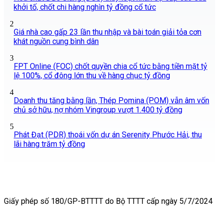
khởi tố, chốt chi hàng nghìn tỷ đồng cổ tức
2
Giá nhà cao gấp 23 lần thu nhập và bài toán giải tỏa cơn
khát nguồn cung bình dân
3
FPT Online (FOC) chốt quyền chia cổ tức bằng tiền mặt tỷ
lệ 100%, cổ đông lớn thu về hàng chục tỷ đồng
4
Doanh thu tăng bằng lần, Thép Pomina (POM) vẫn âm vốn
chủ sở hữu, nợ nhóm Vingroup vượt 1.400 tỷ đồng
5
Phát Đạt (PDR) thoái vốn dự án Serenity Phước Hải, thu
lãi hàng trăm tỷ đồng
Giấy phép số 180/GP-BTTTT do Bộ TTTT cấp ngày 5/7/2024