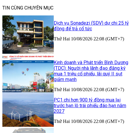
TIN CÙNG CHUYÊN MỤC
Dịch vụ Sonadezi (SDV) dự chi 25 tỷ
đồng để trả cổ tức
Thứ Hai 10/08/2026 22:08 (GMT+7)
Kinh doanh và Phát triển Bình Dương
(TDC): Người nhà lãnh đạo đăng ký
mua 1 triệu cổ phiếu, lãi quý II sụt
giảm mạnh
Thứ Hai 10/08/2026 22:08 (GMT+7)
PC1 chi hơn 900 tỷ đồng mua lại
trước hạn lô trái phiếu đáo hạn năm
2027
Thứ Hai 10/08/2026 22:08 (GMT+7)