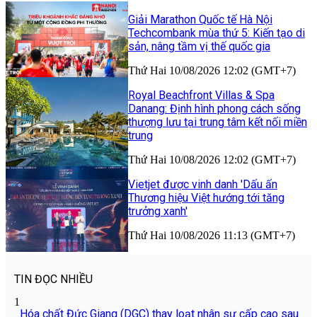
Giải Marathon Quốc tế Hà Nội
Techcombank mùa thứ 5: Kiến tạo di
sản, nâng tầm vị thế quốc gia
Thứ Hai 10/08/2026 12:02 (GMT+7)
Royal Beachfront Villas & Spa
Danang: Định hình phong cách sống
thượng lưu tại trung tâm kết nối miền
trung
Thứ Hai 10/08/2026 12:02 (GMT+7)
Vietjet được vinh danh 'Dấu ấn
Thương hiệu Việt hướng tới tăng
trưởng xanh'
Thứ Hai 10/08/2026 11:13 (GMT+7)
TIN ĐỌC NHIỀU
1
Hóa chất Đức Giang (DGC) thay loạt nhân sự cấp cao sau