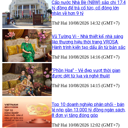
Cấp nước Nhà Bè (NBW) sắp chi 17,4
tỷ đồng để trả cổ tức, cổ đông lớn
nhận về hơn 9 tỷ
Thứ Hai 10/08/2026 14:32 (GMT+7)
Vũ Tường Vi - Nhà thiết kế, nhà sáng
lập thương hiệu thời trang VROSA:
Hành trình kiến tạo dấu ấn từ bản sắc
Thứ Hai 10/08/2026 14:16 (GMT+7)
“Phồn Hoa” - Vẻ đẹp vượt thời gian
được dệt từ lụa và nghệ thuật
Thứ Hai 10/08/2026 14:15 (GMT+7)
Top 10 doanh nghiệp phân phối - bán
lẻ nộp gần 13.000 tỷ đồng ngân sách,
8 đơn vị tăng đóng góp
Thứ Hai 10/08/2026 12:02 (GMT+7)