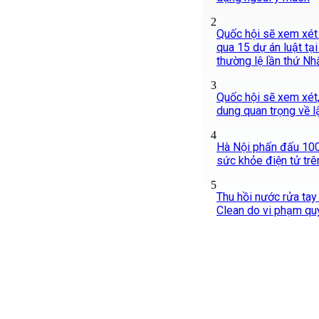
2
Quốc hội sẽ xem xét 
qua 15 dự án luật tạ
thường lệ lần thứ Nh
3
Quốc hội sẽ xem xét,
dung quan trọng về 
4
Hà Nội phấn đấu 10
sức khỏe điện tử tr
5
Thu hồi nước rửa tay
Clean do vi phạm qu