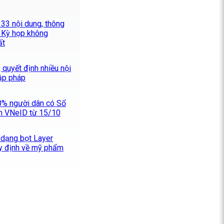
33 nội dung, thông
i Kỳ họp không
ất
 quyết định nhiều nội
lập pháp
0% người dân có Sổ
ên VNeID từ 15/10
 dạng bọt Layer
y định về mỹ phẩm