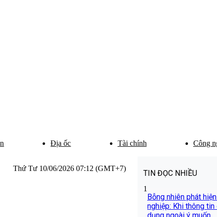
ân
Địa ốc
Tài chính
Công n
Thứ Tư 10/06/2026 07:12 (GMT+7)
TIN ĐỌC NHIỀU
1
Bỗng nhiên phát hiện
nghiệp: Khi thông tin
dụng ngoài ý muốn