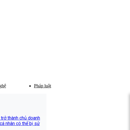
ghệ
Pháp luật
 trở thành chủ doanh
 cá nhân có thể bị sử