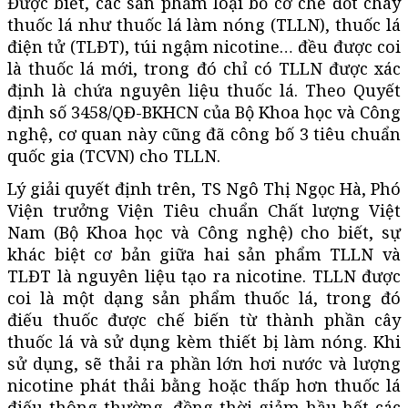
Được biết, các sản phẩm loại bỏ cơ chế đốt cháy
thuốc lá như thuốc lá làm nóng (TLLN), thuốc lá
điện tử (TLĐT), túi ngậm nicotine… đều được coi
là thuốc lá mới, trong đó chỉ có TLLN được xác
định là chứa nguyên liệu thuốc lá. Theo Quyết
định số 3458/QĐ-BKHCN của Bộ Khoa học và Công
nghệ, cơ quan này cũng đã công bố 3 tiêu chuẩn
quốc gia (TCVN) cho TLLN.
Lý giải quyết định trên, TS Ngô Thị Ngọc Hà, Phó
Viện trưởng Viện Tiêu chuẩn Chất lượng Việt
Nam (Bộ Khoa học và Công nghệ) cho biết, sự
khác biệt cơ bản giữa hai sản phẩm TLLN và
TLĐT là nguyên liệu tạo ra nicotine. TLLN được
coi là một dạng sản phẩm thuốc lá, trong đó
điếu thuốc được chế biến từ thành phần cây
thuốc lá và sử dụng kèm thiết bị làm nóng. Khi
sử dụng, sẽ thải ra phần lớn hơi nước và lượng
nicotine phát thải bằng hoặc thấp hơn thuốc lá
điếu thông thường, đồng thời giảm hầu hết các