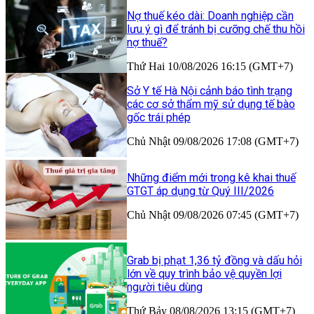
Nợ thuế kéo dài: Doanh nghiệp cần
lưu ý gì để tránh bị cưỡng chế thu hồi
nợ thuế?
Thứ Hai 10/08/2026 16:15 (GMT+7)
Sở Y tế Hà Nội cảnh báo tình trạng
các cơ sở thẩm mỹ sử dụng tế bào
gốc trái phép
Chủ Nhật 09/08/2026 17:08 (GMT+7)
Những điểm mới trong kê khai thuế
GTGT áp dụng từ Quý III/2026
Chủ Nhật 09/08/2026 07:45 (GMT+7)
Grab bị phạt 1,36 tỷ đồng và dấu hỏi
lớn về quy trình bảo vệ quyền lợi
người tiêu dùng
Thứ Bảy 08/08/2026 13:15 (GMT+7)