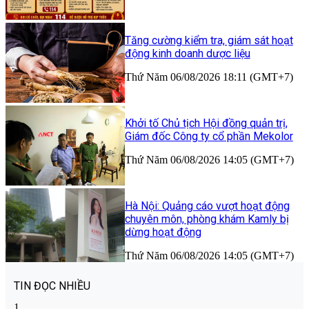
Tăng cường kiểm tra, giám sát hoạt
động kinh doanh dược liệu
Thứ Năm 06/08/2026 18:11 (GMT+7)
Khởi tố Chủ tịch Hội đồng quản trị,
Giám đốc Công ty cổ phần Mekolor
Thứ Năm 06/08/2026 14:05 (GMT+7)
Hà Nội: Quảng cáo vượt hoạt động
chuyên môn, phòng khám Kamly bị
dừng hoạt động
Thứ Năm 06/08/2026 14:05 (GMT+7)
TIN ĐỌC NHIỀU
1