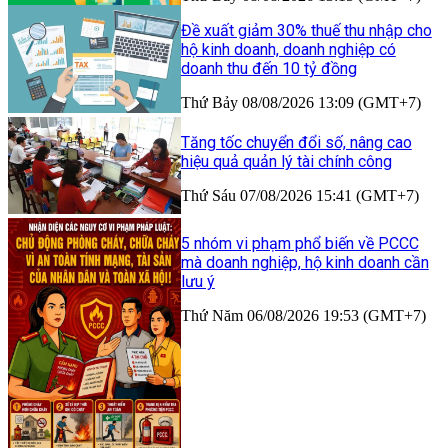
Đề xuất giảm 30% thuế thu nhập cho
hộ kinh doanh, doanh nghiệp có
doanh thu đến 10 tỷ đồng
Thứ Bảy 08/08/2026 13:09 (GMT+7)
Tăng tốc chuyển đổi số, nâng cao
hiệu quả quản lý tài chính công
Thứ Sáu 07/08/2026 15:41 (GMT+7)
5 nhóm vi phạm phổ biến về PCCC
mà doanh nghiệp, hộ kinh doanh cần
lưu ý
Thứ Năm 06/08/2026 19:53 (GMT+7)