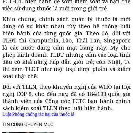
PCTHTL hiện hành để sớm kiểm soát và hạn chế
việc sử dụng thuốc lá mới trong giới trẻ.
Nhìn chung, chính sách quản lý thuốc lá mới
đang có sự khác nhau tùy theo hệ thống luật
hiện hành của từng quốc gia. Theo đó, đối với
TLĐT thì Campuchia, Lào, Thái Lan, Singapore
là các nước đang cấm mặt hàng này; Mỹ cho
phép kinh doanh TLĐT nhưng cấm các loại tinh
dầu có khả năng hấp dẫn giới trẻ; còn Nhật, Úc
thì xem TLĐT như một loại dược phẩm và kiểm
soát chặt chẽ.
Đối với TLLN, theo khuyến nghị của WHO tại Hội
nghị COP 8, cho đến nay, đã có 184/193 quốc gia
thành viên của Công ước FCTC ban hành chính
sách kiểm soát TLLN theo luật hiện hành.
Luật Phòng chống tác hại của thuốc lá
TIN CÙNG CHUYÊN MỤC